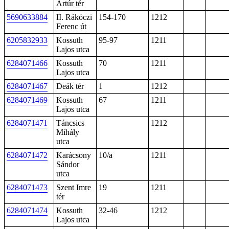
Artúr tér
5690633884
II. Rákóczi
154-170
1212
Ferenc út
6205832933
Kossuth
95-97
1211
Lajos utca
6284071466
Kossuth
70
1211
Lajos utca
6284071467
Deák tér
1
1212
6284071469
Kossuth
67
1211
Lajos utca
6284071471
Táncsics
1212
Mihály
utca
6284071472
Karácsony
10/a
1211
Sándor
utca
6284071473
Szent Imre
19
1211
tér
6284071474
Kossuth
32-46
1212
Lajos utca