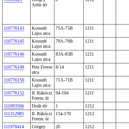
Artúr tér
110776143
Kossuth
75A-75B
1211
Lajos utca
110776145
Kossuth
79A-79B
1211
Lajos utca
110776146
Kossuth
83A-83B
1211
Lajos utca
110776149
Petz Ferenc
8-14
1211
utca
110776150
Kossuth
71A-71B
1211
Lajos utca
110776152
II. Rákóczi
94-104
1211
Ferenc út
111093566
Deák tér
1
1212
111312985
II. Rákóczi
154-170
1212
Ferenc út
111978414
Görgey
20
1212