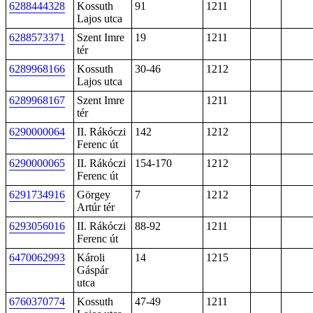
6288444328
Kossuth
91
1211
Lajos utca
6288573371
Szent Imre
19
1211
tér
6289968166
Kossuth
30-46
1212
Lajos utca
6289968167
Szent Imre
1211
tér
6290000064
II. Rákóczi
142
1212
Ferenc út
6290000065
II. Rákóczi
154-170
1212
Ferenc út
6291734916
Görgey
7
1212
Artúr tér
6293056016
II. Rákóczi
88-92
1211
Ferenc út
6470062993
Károli
14
1215
Gáspár
utca
6760370774
Kossuth
47-49
1211