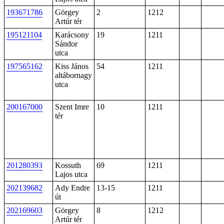
193671786
Görgey
2
1212
Artúr tér
195121104
Karácsony
19
1211
Sándor
utca
197565162
Kiss János
54
1211
altábornagy
utca
200167000
Szent Imre
10
1211
tér
201280393
Kossuth
69
1211
Lajos utca
202139682
Ady Endre
13-15
1211
út
202169603
Görgey
8
1212
Artúr tér