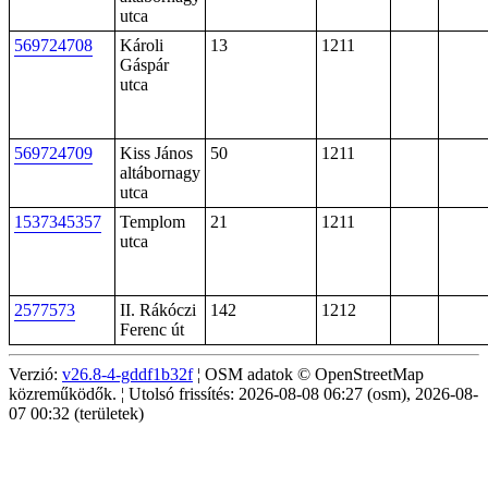
utca
569724708
Károli
13
1211
Gáspár
utca
569724709
Kiss János
50
1211
altábornagy
utca
1537345357
Templom
21
1211
utca
2577573
II. Rákóczi
142
1212
Ferenc út
Verzió:
v26.8-4-gddf1b32f
¦ OSM adatok © OpenStreetMap
közreműködők. ¦ Utolsó frissítés: 2026-08-08 06:27 (osm), 2026-08-
07 00:32 (területek)