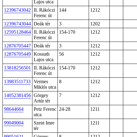
Lajos utca
12396743042
II. Rákóczi
144
1212
Ferenc út
12396743044
Deák tér
3
1202
12595128464
II. Rákóczi
154-170
1212
Ferenc út
12876705447
Deák tér
3
1212
12876705449
Kossuth
56
1212
Lajos utca
13818256501
II. Rákóczi
154-170
1212
Ferenc út
13983511733
Vermes
8
1212
Miklós utca
14052381456
Görgey
7
1212
Artúr tér
98644664
Petz Ferenc
24-28
1211
utca
99049004
Szent Imre
1211
tér
99051621
Görgey
8
1212