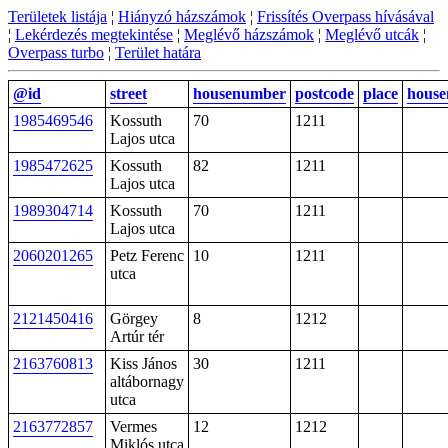
Területek listája
¦
Hiányzó házszámok
¦
Frissítés Overpass hívásával
¦
Lekérdezés megtekintése
¦
Meglévő házszámok
¦
Meglévő utcák
¦
Overpass turbo
¦
Terület határa
@id
street
housenumber
postcode
place
hous
1985469546
Kossuth
70
1211
Lajos utca
1985472625
Kossuth
82
1211
Lajos utca
1989304714
Kossuth
70
1211
Lajos utca
2060201265
Petz Ferenc
10
1211
utca
2121450416
Görgey
8
1212
Artúr tér
2163760813
Kiss János
30
1211
altábornagy
utca
2163772857
Vermes
12
1212
Miklós utca