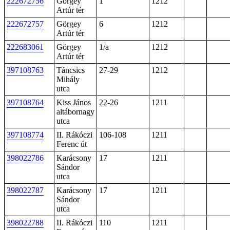
222672756
Görgey
1
1212
Artúr tér
222672757
Görgey
6
1212
Artúr tér
222683061
Görgey
1/a
1212
Artúr tér
397108763
Táncsics
27-29
1212
Mihály
utca
397108764
Kiss János
22-26
1211
altábornagy
utca
397108774
II. Rákóczi
106-108
1211
Ferenc út
398022786
Karácsony
17
1211
Sándor
utca
398022787
Karácsony
17
1211
Sándor
utca
398022788
II. Rákóczi
110
1211