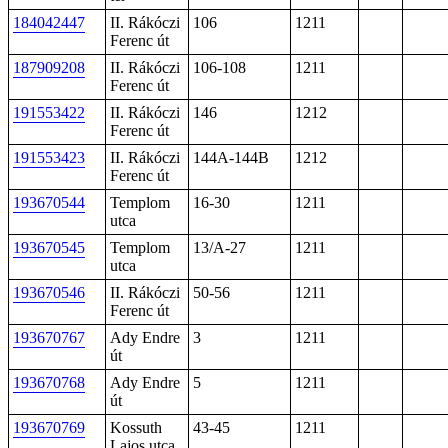
184042447
II. Rákóczi
106
1211
Ferenc út
187909208
II. Rákóczi
106-108
1211
Ferenc út
191553422
II. Rákóczi
146
1212
Ferenc út
191553423
II. Rákóczi
144A-144B
1212
Ferenc út
193670544
Templom
16-30
1211
utca
193670545
Templom
13/A-27
1211
utca
193670546
II. Rákóczi
50-56
1211
Ferenc út
193670767
Ady Endre
3
1211
út
193670768
Ady Endre
5
1211
út
193670769
Kossuth
43-45
1211
Lajos utca