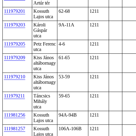
Artúr tér
111979201
Kossuth
62-68
1211
Lajos utca
111979203
Károli
9A-11A
1211
Gáspár
utca
111979205
Petz Ferenc
4-6
1211
utca
111979209
Kiss János
61-65
1211
altábornagy
utca
111979210
Kiss János
53-59
1211
altábornagy
utca
111979211
Táncsics
59-65
1211
Mihály
utca
111981256
Kossuth
94A-94B
1211
Lajos utca
111981257
Kossuth
106A-106B
1211
Lajos utca