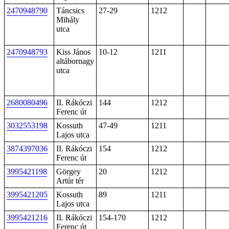
2470948790
Táncsics
27-29
1212
Mihály
utca
2470948793
Kiss János
10-12
1211
altábornagy
utca
2680080496
II. Rákóczi
144
1212
Ferenc út
3032553198
Kossuth
47-49
1211
Lajos utca
3874397036
II. Rákóczi
154
1212
Ferenc út
3995421198
Görgey
20
1212
Artúr tér
3995421205
Kossuth
89
1211
Lajos utca
3995421216
II. Rákóczi
154-170
1212
Ferenc út