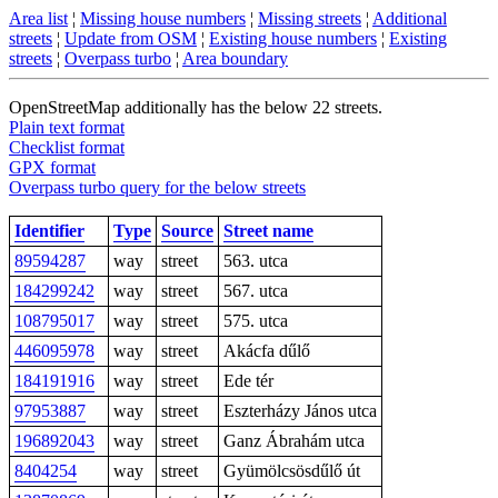
Area list
¦
Missing house numbers
¦
Missing streets
¦
Additional
streets
¦
Update from OSM
¦
Existing house numbers
¦
Existing
streets
¦
Overpass turbo
¦
Area boundary
OpenStreetMap additionally has the below 22 streets.
Plain text format
Checklist format
GPX format
Overpass turbo query for the below streets
Identifier
Type
Source
Street name
89594287
way
street
563. utca
184299242
way
street
567. utca
108795017
way
street
575. utca
446095978
way
street
Akácfa dűlő
184191916
way
street
Ede tér
97953887
way
street
Eszterházy János utca
196892043
way
street
Ganz Ábrahám utca
8404254
way
street
Gyümölcsösdűlő út