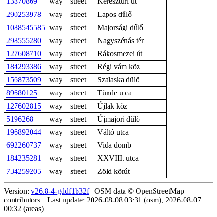
13870869
way
street
Keresztúri út
290253978
way
street
Lapos dűlő
1088545585
way
street
Majorsági dűlő
298555280
way
street
Nagyszénás tér
127608710
way
street
Rákosmezei út
184293386
way
street
Régi vám köz
156873509
way
street
Szalaska dűlő
89680125
way
street
Tünde utca
127602815
way
street
Újlak köz
5196268
way
street
Újmajori dűlő
196892044
way
street
Váltó utca
692260737
way
street
Vida domb
184235281
way
street
XXVIII. utca
734259205
way
street
Zöld körút
Version:
v26.8-4-gddf1b32f
¦ OSM data © OpenStreetMap
contributors. ¦ Last update: 2026-08-08 03:31 (osm), 2026-08-07
00:32 (areas)