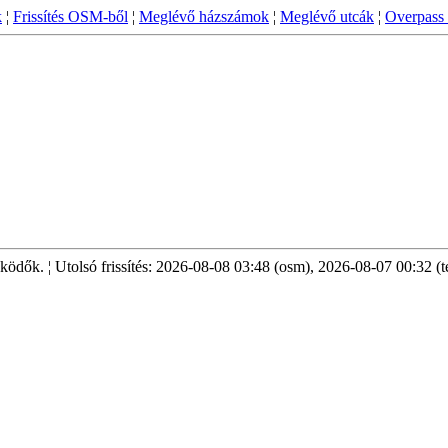
k
¦
Frissítés OSM-ből
¦
Meglévő házszámok
¦
Meglévő utcák
¦
Overpass 
k. ¦ Utolsó frissítés: 2026-08-08 03:48 (osm), 2026-08-07 00:32 (te