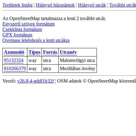
Területek listája
¦
Hiányzó házszámok
¦
Hiányzó utcák
¦
További utcá
Az OpenStreetMap tartalmazza a lenti 2 további utcát.
Egyszerű szöveg formátum
Csekklista formátum
GPX formátum
Overpass lekérdezés a lenti utcákra
Azonosító
Típus
Forrás
Utcanév
95132324
way
utca
Malomvölgyi utca
810266379
way
utca
Mezítlábas ösvény
Verzió:
v26.8-4-gddf1b32f
¦ OSM adatok © OpenStreetMap közreműködő