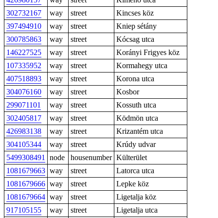
302732167
way
street
Kincses köz
397494910
way
street
Kniep sétány
300785863
way
street
Kócsag utca
146227525
way
street
Korányi Frigyes köz
107335952
way
street
Kormahegy utca
407518893
way
street
Korona utca
304076160
way
street
Kosbor
299071101
way
street
Kossuth utca
302405817
way
street
Ködmön utca
426983138
way
street
Krizantém utca
304105344
way
street
Krúdy udvar
5499308491
node
housenumber
Külterület
1081679663
way
street
Latorca utca
1081679666
way
street
Lepke köz
1081679664
way
street
Ligetalja köz
917105155
way
street
Ligetalja utca