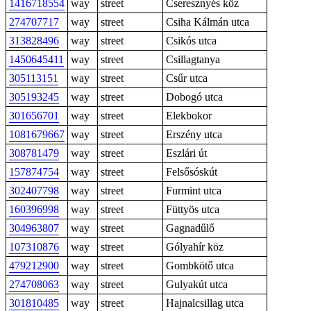
1416718554
way
street
Cseresznyés köz
274707717
way
street
Csiha Kálmán utca
313828496
way
street
Csikós utca
1450645411
way
street
Csillagtanya
305113151
way
street
Csűr utca
305193245
way
street
Dobogó utca
301656701
way
street
Elekbokor
1081679667
way
street
Erszény utca
308781479
way
street
Eszlári út
157874754
way
street
Felsősóskút
302407798
way
street
Furmint utca
160396998
way
street
Füttyös utca
304963807
way
street
Gagnadűlő
107310876
way
street
Gólyahír köz
479212900
way
street
Gombkötő utca
274708063
way
street
Gulyakút utca
301810485
way
street
Hajnalcsillag utca