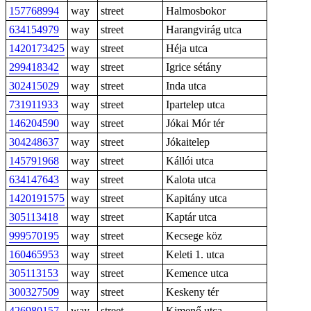
157768994
way
street
Halmosbokor
634154979
way
street
Harangvirág utca
1420173425
way
street
Héja utca
299418342
way
street
Igrice sétány
302415029
way
street
Inda utca
731911933
way
street
Ipartelep utca
146204590
way
street
Jókai Mór tér
304248637
way
street
Jókaitelep
145791968
way
street
Kállói utca
634147643
way
street
Kalota utca
1420191575
way
street
Kapitány utca
305113418
way
street
Kaptár utca
999570195
way
street
Kecsege köz
160465953
way
street
Keleti 1. utca
305113153
way
street
Kemence utca
300327509
way
street
Keskeny tér
426980157
way
street
Kimenő utca