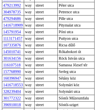
479213992
way
street
Péter utca
304978735
way
street
Petrence utca
479294686
way
street
Pille utca
1416718909
way
street
Pitymalat utca
145791954
way
street
Póni utca
1113171457
way
street
Puttyon utca
107335876
way
street
Ricsa dűlő
145010741
way
street
Rókabokori út
301634156
way
street
Röck István utca
116107518
way
street
Samassa József tér
157768990
way
street
Serleg utca
160396947
way
street
Sétány köz
1416718553
way
street
Solymári köz
328239404
way
street
Solymári utca
301772322
way
street
Sóstói Múzeumfalu
396910018
way
street
Sóstói-sziget