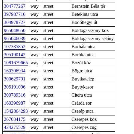
304777267
way
street
Bernstein Béla tér
397987716
way
street
Betekints utca
304978727
way
street
Bodóhegyi út
965048650
way
street
Boldogasszony köz
965046039
way
street
Boldogasszony sétány
107335852
way
street
Borbála utca
305190142
way
street
Boróka utca
1081679665
way
street
Bozót köz
160396934
way
street
Bögre utca
300629791
way
street
Buytkatelep
305191096
way
street
Buytykasor
300789316
way
street
Citera utca
160396987
way
street
Csárda sor
1542864293
way
street
Cserép utca
267034175
way
street
Cserepes köz
424275529
way
street
Cserepes zug