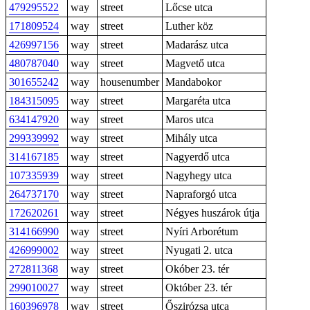
479295522
way
street
Lőcse utca
171809524
way
street
Luther köz
426997156
way
street
Madarász utca
480787040
way
street
Magvető utca
301655242
way
housenumber
Mandabokor
184315095
way
street
Margaréta utca
634147920
way
street
Maros utca
299339992
way
street
Mihály utca
314167185
way
street
Nagyerdő utca
107335939
way
street
Nagyhegy utca
264737170
way
street
Napraforgó utca
172620261
way
street
Négyes huszárok útja
314166990
way
street
Nyíri Arborétum
426999002
way
street
Nyugati 2. utca
272811368
way
street
Okóber 23. tér
299010027
way
street
Október 23. tér
160396978
way
street
Őszirózsa utca