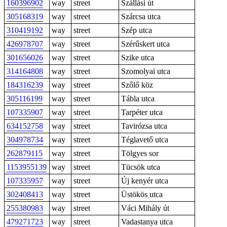
160396902
way
street
Szállási út
305168319
way
street
Szárcsa utca
310419192
way
street
Szép utca
426978707
way
street
Szérűskert utca
301656026
way
street
Szike utca
314164808
way
street
Szomolyai utca
184316239
way
street
Szőlő köz
305116199
way
street
Tábla utca
107335907
way
street
Tarpéter utca
634152758
way
street
Tavirózsa utca
304978734
way
street
Téglavető utca
262879115
way
street
Tölgyes sor
1153955139
way
street
Tücsök utca
107335957
way
street
Új kenyér utca
302408413
way
street
Üstökös utca
255380983
way
street
Váci Mihály út
479271723
way
street
Vadastanya utca