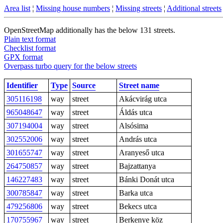
Area list
¦
Missing house numbers
¦
Missing streets
¦
Additional streets
OpenStreetMap additionally has the below 131 streets.
Plain text format
Checklist format
GPX format
Overpass turbo query for the below streets
Identifier
Type
Source
Street name
305116198
way
street
Akácvirág utca
965048647
way
street
Áldás utca
307194004
way
street
Alsósima
302552006
way
street
András utca
301655747
way
street
Aranyeső utca
264750857
way
street
Bajzattanya
146227483
way
street
Bánki Donát utca
300785847
way
street
Barka utca
479256806
way
street
Bekecs utca
170755967
way
street
Berkenye köz