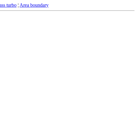
ss turbo
¦
Area boundary