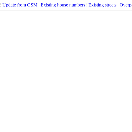
¦
Update from OSM
¦
Existing house numbers
¦
Existing streets
¦
Overpa