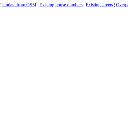
¦
Update from OSM
¦
Existing house numbers
¦
Existing streets
¦
Overpa