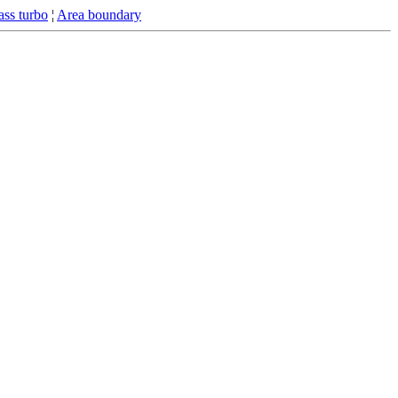
ss turbo
¦
Area boundary