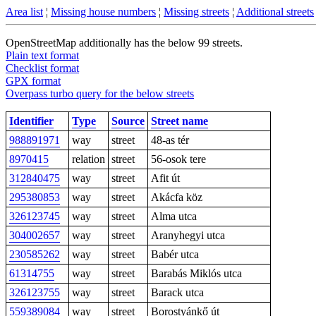
Area list
¦
Missing house numbers
¦
Missing streets
¦
Additional streets
OpenStreetMap additionally has the below 99 streets.
Plain text format
Checklist format
GPX format
Overpass turbo query for the below streets
Identifier
Type
Source
Street name
988891971
way
street
48-as tér
8970415
relation
street
56-osok tere
312840475
way
street
Afit út
295380853
way
street
Akácfa köz
326123745
way
street
Alma utca
304002657
way
street
Aranyhegyi utca
230585262
way
street
Babér utca
61314755
way
street
Barabás Miklós utca
326123755
way
street
Barack utca
559389084
way
street
Borostyánkő út