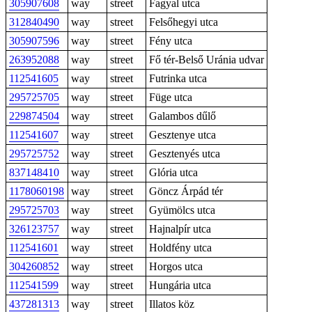
305907608
way
street
Fagyal utca
312840490
way
street
Felsőhegyi utca
305907596
way
street
Fény utca
263952088
way
street
Fő tér-Belső Uránia udvar
112541605
way
street
Futrinka utca
295725705
way
street
Füge utca
229874504
way
street
Galambos dűlő
112541607
way
street
Gesztenye utca
295725752
way
street
Gesztenyés utca
837148410
way
street
Glória utca
1178060198
way
street
Göncz Árpád tér
295725703
way
street
Gyümölcs utca
326123757
way
street
Hajnalpír utca
112541601
way
street
Holdfény utca
304260852
way
street
Horgos utca
112541599
way
street
Hungária utca
437281313
way
street
Illatos köz