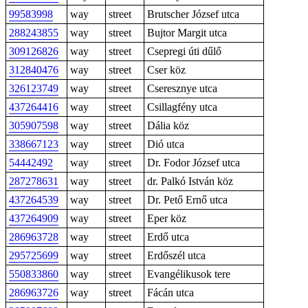
99583998
way
street
Brutscher József utca
288243855
way
street
Bujtor Margit utca
309126826
way
street
Csepregi úti dűlő
312840476
way
street
Cser köz
326123749
way
street
Cseresznye utca
437264416
way
street
Csillagfény utca
305907598
way
street
Dália köz
338667123
way
street
Dió utca
54442492
way
street
Dr. Fodor József utca
287278631
way
street
dr. Palkó István köz
437264539
way
street
Dr. Pető Ernő utca
437264909
way
street
Eper köz
286963728
way
street
Erdő utca
295725699
way
street
Erdőszél utca
550833860
way
street
Evangélikusok tere
286963726
way
street
Fácán utca