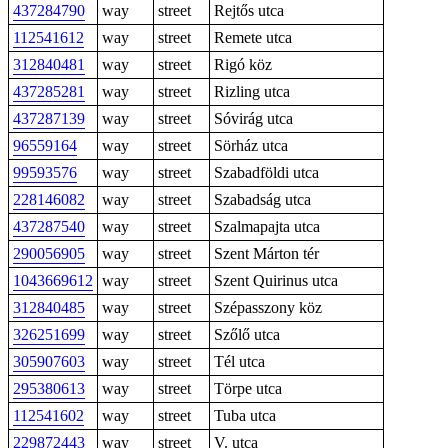
437284790
way
street
Rejtős utca
112541612
way
street
Remete utca
312840481
way
street
Rigó köz
437285281
way
street
Rizling utca
437287139
way
street
Sóvirág utca
96559164
way
street
Sörház utca
99593576
way
street
Szabadföldi utca
228146082
way
street
Szabadság utca
437287540
way
street
Szalmapajta utca
290056905
way
street
Szent Márton tér
1043669612
way
street
Szent Quirinus utca
312840485
way
street
Szépasszony köz
326251699
way
street
Szőlő utca
305907603
way
street
Tél utca
295380613
way
street
Törpe utca
112541602
way
street
Tuba utca
229872443
way
street
V. utca