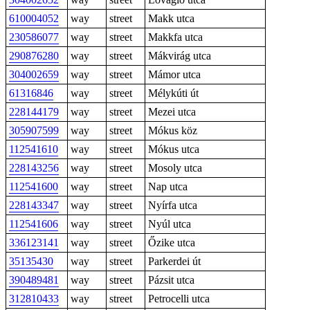
610004052
way
street
Makk utca
230586077
way
street
Makkfa utca
290876280
way
street
Mákvirág utca
304002659
way
street
Mámor utca
61316846
way
street
Mélykúti út
228144179
way
street
Mezei utca
305907599
way
street
Mókus köz
112541610
way
street
Mókus utca
228143256
way
street
Mosoly utca
112541600
way
street
Nap utca
228143347
way
street
Nyírfa utca
112541606
way
street
Nyúl utca
336123141
way
street
Őzike utca
35135430
way
street
Parkerdei út
390489481
way
street
Pázsit utca
312810433
way
street
Petrocelli utca