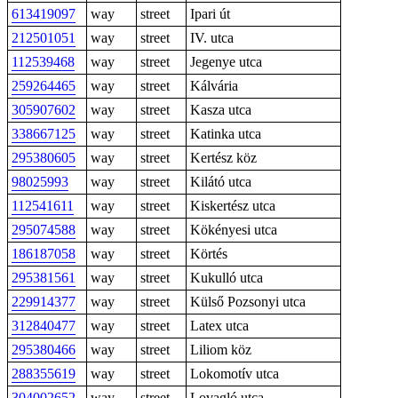
613419097
way
street
Ipari út
212501051
way
street
IV. utca
112539468
way
street
Jegenye utca
259264465
way
street
Kálvária
305907602
way
street
Kasza utca
338667125
way
street
Katinka utca
295380605
way
street
Kertész köz
98025993
way
street
Kilátó utca
112541611
way
street
Kiskertész utca
295074588
way
street
Kökényesi utca
186187058
way
street
Körtés
295381561
way
street
Kukulló utca
229914377
way
street
Külső Pozsonyi utca
312840477
way
street
Latex utca
295380466
way
street
Liliom köz
288355619
way
street
Lokomotív utca
304002652
way
street
Lovagló utca