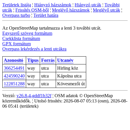
Területek listája
¦
Hiányzó házszámok
¦
Hiányzó utcák
¦
További
utcák
¦
Frissítés OSM-ből
¦
Meglévő házszámok
¦
Meglévő utcák
¦
Overpass turbo
¦
Terület határa
Az OpenStreetMap tartalmazza a lenti 3 további utcát.
Egyszerű szöveg formátum
Csekklista formátum
GPX formátum
Overpass lekérdezés a lenti utcákra
Azonosító
Típus
Forrás
Utcanév
366254491
way
utca
Hirling köz
424590240
way
utca
Kápolna utca
122851288
way
utca
Kövesmezői út
Verzió:
v26.8-4-gddf1b32f
¦ OSM adatok © OpenStreetMap
közreműködők. ¦ Utolsó frissítés: 2026-08-07 05:13 (osm), 2026-08-
06 05:41 (területek)