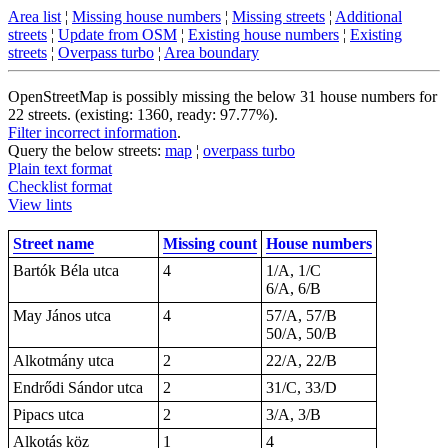
Area list
¦
Missing house numbers
¦
Missing streets
¦
Additional
streets
¦
Update from OSM
¦
Existing house numbers
¦
Existing
streets
¦
Overpass turbo
¦
Area boundary
OpenStreetMap is possibly missing the below 31 house numbers for
22 streets. (existing: 1360, ready: 97.77%).
Filter incorrect information
.
Query the below streets:
map
¦
overpass turbo
Plain text format
Checklist format
View lints
Street name
Missing count
House numbers
Bartók Béla utca
4
1/A, 1/C
6/A, 6/B
May János utca
4
57/A, 57/B
50/A, 50/B
Alkotmány utca
2
22/A, 22/B
Endrődi Sándor utca
2
31/C, 33/D
Pipacs utca
2
3/A, 3/B
Alkotás köz
1
4