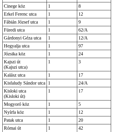
Cinege köz
1
8
Erkel Ferenc utca
1
12
Fábián József utca
1
9
Füredi utca
1
62/A
Gárdonyi Géza utca
1
12/A
Hegyalja utca
1
97
Józsika köz
1
24
Kajszi út
1
3
(Kajszi utca)
Kalász utca
1
17
Kisfaludy Sándor utca
1
24/A
Kisloki utca
1
17
(Kisloki út)
Mogyoró köz
1
5
Nyírfa köz
1
12
Patak utca
1
20
Római út
1
42