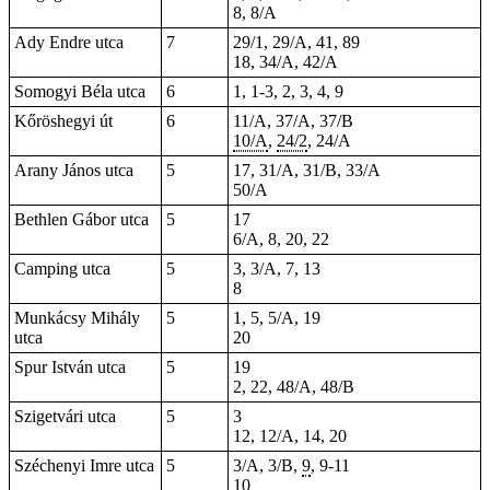
8, 8/A
Ady Endre utca
7
29/1, 29/A, 41, 89
18, 34/A, 42/A
Somogyi Béla utca
6
1,
1-3
, 2, 3, 4, 9
Kőröshegyi út
6
11/A, 37/A, 37/B
10/A
,
24/2
, 24/A
Arany János utca
5
17, 31/A, 31/B, 33/A
50/A
Bethlen Gábor utca
5
17
6/A, 8, 20, 22
Camping utca
5
3, 3/A, 7, 13
8
Munkácsy Mihály
5
1, 5, 5/A, 19
utca
20
Spur István utca
5
19
2, 22, 48/A, 48/B
Szigetvári utca
5
3
12, 12/A, 14, 20
Széchenyi Imre utca
5
3/A, 3/B,
9
,
9-11
10