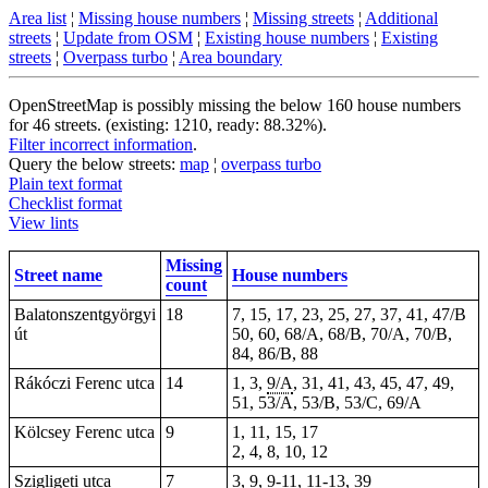
Area list
¦
Missing house numbers
¦
Missing streets
¦
Additional
streets
¦
Update from OSM
¦
Existing house numbers
¦
Existing
streets
¦
Overpass turbo
¦
Area boundary
OpenStreetMap is possibly missing the below 160 house numbers
for 46 streets. (existing: 1210, ready: 88.32%).
Filter incorrect information
.
Query the below streets:
map
¦
overpass turbo
Plain text format
Checklist format
View lints
Missing
Street name
House numbers
count
Balatonszentgyörgyi
18
7, 15, 17, 23, 25, 27, 37,
41
, 47/B
út
50, 60, 68/A, 68/B, 70/A, 70/B,
84, 86/B, 88
Rákóczi Ferenc utca
14
1, 3,
9/A
, 31, 41, 43, 45, 47, 49,
51, 53/A, 53/B, 53/C, 69/A
Kölcsey Ferenc utca
9
1, 11, 15, 17
2, 4, 8, 10, 12
Szigligeti utca
7
3, 9,
9-11
, 11-13, 39