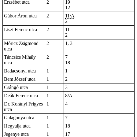
Erzsébet utca
2
19
12
Gábor Áron utca
2
11/A
2
Liszt Ferenc utca
2
11
2
Móricz Zsigmond
2
1, 3
utca
Táncsics Mihály
2
7
utca
18
Badacsonyi utca
1
1
Bem József utca
1
2
Csángó utca
1
3
Deák Ferenc utca
1
8/A
Dr. Korányi Frigyes
1
4
utca
Galagonya utca
1
7
Hegyalja utca
1
18
Jegenye utca
1
17