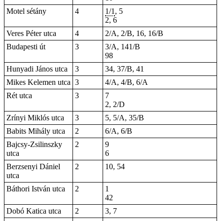
Motel sétány
4
1/1
, 5
2, 6
Veres Péter utca
4
2/A, 2/B, 16, 16/B
Budapesti út
3
3/A, 141/B
98
Hunyadi János utca
3
34, 37/B, 41
Mikes Kelemen utca
3
4/A, 4/B, 6/A
Rét utca
3
7
2, 2/D
Zrínyi Miklós utca
3
5, 5/A, 35/B
Babits Mihály utca
2
6/A, 6/B
Bajcsy-Zsilinszky
2
9
utca
6
Berzsenyi Dániel
2
10, 54
utca
Báthori István utca
2
1
42
Dobó Katica utca
2
3, 7