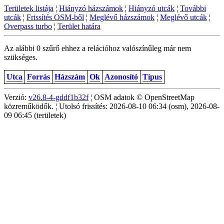
Területek listája
¦
Hiányzó házszámok
¦
Hiányzó utcák
¦
További
utcák
¦
Frissítés OSM-ből
¦
Meglévő házszámok
¦
Meglévő utcák
¦
Overpass turbo
¦
Terület határa
Az alábbi 0 szűrő ehhez a relációhoz valószínűleg már nem
szükséges.
Utca
Forrás
Házszám
Ok
Azonosító
Típus
Verzió:
v26.8-4-gddf1b32f
¦ OSM adatok © OpenStreetMap
közreműködők. ¦ Utolsó frissítés: 2026-08-10 06:34 (osm), 2026-08-
09 06:45 (területek)