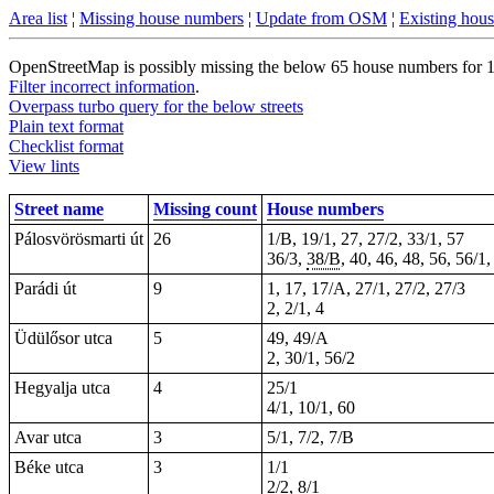
Area list
¦
Missing house numbers
¦
Update from OSM
¦
Existing hou
OpenStreetMap is possibly missing the below 65 house numbers for 15 
Filter incorrect information
.
Overpass turbo query for the below streets
Plain text format
Checklist format
View lints
Street name
Missing count
House numbers
Pálosvörösmarti út
26
1/B, 19/1, 27, 27/2, 33/1, 57
36/3,
38/B
, 40, 46, 48, 56, 56/1,
Parádi út
9
1
, 17, 17/A, 27/1, 27/2, 27/3
2, 2/1,
4
Üdülősor utca
5
49, 49/A
2, 30/1, 56/2
Hegyalja utca
4
25/1
4/1, 10/1, 60
Avar utca
3
5/1, 7/2, 7/B
Béke utca
3
1/1
2/2,
8/1