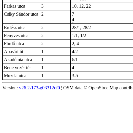
Farkas utca
3
10, 12, 22
Csíky Sándor utca
2
7
4
Erdész utca
2
28/1, 28/2
Fenyves utca
2
1/1, 1/2
Fürdő utca
2
2, 4
Abasári út
1
4/2
Akadémia utca
1
6/1
Bene vezér tér
1
4
Muzsla utca
1
3-5
Version:
v26.2-173-g03312cf0
¦ OSM data © OpenStreetMap contribut