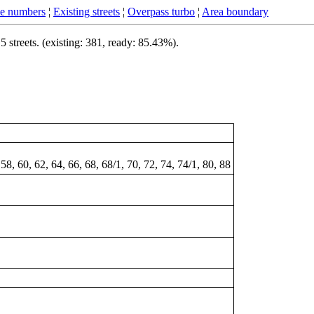
se numbers
¦
Existing streets
¦
Overpass turbo
¦
Area boundary
streets. (existing: 381, ready: 85.43%).
 58, 60, 62, 64, 66, 68, 68/1, 70, 72, 74, 74/1, 80, 88