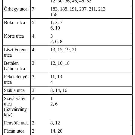
12, 30, 36, 46, 48, 52
Őrhegy utca
7
183, 185, 191, 207, 211, 213
158
Bokor utca
5
1, 3, 7
6, 10
Körte utca
4
3
2, 6, 8
Liszt Ferenc
4
13, 15, 19, 21
utca
Bethlen
3
12, 16, 18
Gábor utca
Feketefenyő
3
11, 13
utca
4
Szikla utca
3
8, 14, 16
Szivárvány
3
1
utca
2, 6
(Szivárvány
köz)
Fenyőfa utca
2
8, 12
Fácán utca
2
14, 20