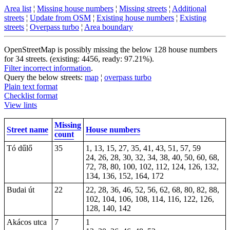
Area list
¦
Missing house numbers
¦
Missing streets
¦
Additional
streets
¦
Update from OSM
¦
Existing house numbers
¦
Existing
streets
¦
Overpass turbo
¦
Area boundary
OpenStreetMap is possibly missing the below 128 house numbers
for 34 streets. (existing: 4456, ready: 97.21%).
Filter incorrect information
.
Query the below streets:
map
¦
overpass turbo
Plain text format
Checklist format
View lints
Missing
Street name
House numbers
count
Tó dűlő
35
1, 13, 15, 27, 35, 41, 43, 51, 57, 59
24, 26, 28, 30, 32, 34, 38, 40, 50, 60, 68,
72, 78, 80, 100, 102, 112, 124, 126, 132,
134, 136, 152, 164, 172
Budai út
22
22, 28, 36, 46, 52, 56, 62,
68
, 80, 82, 88,
102, 104, 106, 108, 114, 116, 122, 126,
128, 140, 142
Akácos utca
7
1