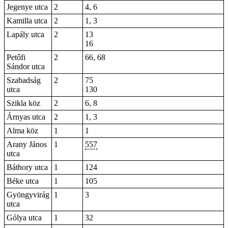
Jegenye utca
2
4, 6
Kamilla utca
2
1, 3
Lapály utca
2
13
16
Petőfi
2
66, 68
Sándor utca
Szabadság
2
75
utca
130
Szikla köz
2
6, 8
Árnyas utca
2
1, 3
Alma köz
1
1
Arany János
1
557
utca
Báthory utca
1
124
Béke utca
1
105
Gyöngyvirág
1
3
utca
Gólya utca
1
32