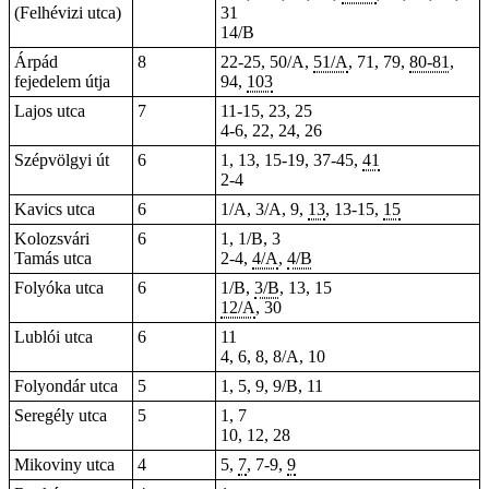
(Felhévizi utca)
31
14/B
Árpád
8
22-25, 50/A,
51/A
, 71,
79
,
80-81
,
fejedelem útja
94,
103
Lajos utca
7
11-15,
23
, 25
4-6
, 22, 24, 26
Szépvölgyi út
6
1
,
13
, 15-19, 37-45,
41
2-4
Kavics utca
6
1/A, 3/A, 9,
13
, 13-15,
15
Kolozsvári
6
1, 1/B, 3
Tamás utca
2-4,
4/A
,
4/B
Folyóka utca
6
1/B,
3/B
, 13, 15
12/A
, 30
Lublói utca
6
11
4, 6, 8, 8/A, 10
Folyondár utca
5
1, 5, 9, 9/B, 11
Seregély utca
5
1, 7
10, 12, 28
Mikoviny utca
4
5,
7
, 7-9,
9