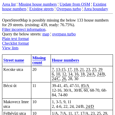
Area list
¦
Missing house numbers
¦
Update from OSM
¦
Existing
house numbers
¦
Existing streets
¦
Overpass turbo
¦
Area boundary
OpenStreetMap is possibly missing the below 133 house numbers
for 29 streets. (existing: 439, ready: 76.75%).
Filter incorrect information
.
Query the below streets:
map
¦
overpass turbo
Plain text format
Checklist format
View lints
Missing
Street name
House numbers
count
Kecske utca
20
7
,
13-15
,
17
,
19
,
21
,
23
,
25
,
29
6
,
10
,
12
,
14
,
16
,
18
,
24/A
,
24/B
,
24/C
,
26
, 28, 30
Bécsi út
11
39-41, 45, 47-51,
85/A
12-16, 30/A, 30/B, 60, 68-70, 68-
84, 74-80
Makovecz Imre
10
1, 3-5, 9, 11
utca
2, 4-6, 22, 24, 24/B,
24/D
Felhévízi utca
10
1/A, 7/A, 11, 17,
17/A
, 23, 25, 29,