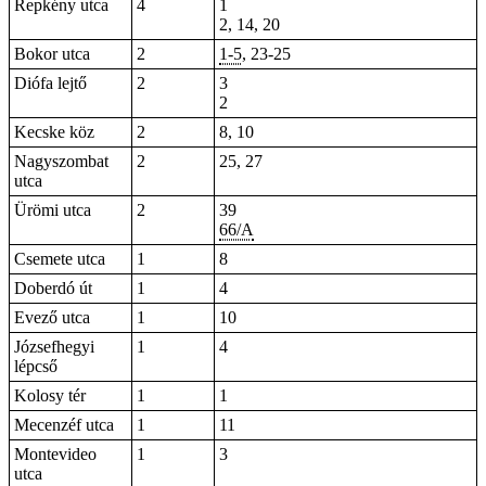
Repkény utca
4
1
2, 14, 20
Bokor utca
2
1-5
, 23-25
Diófa lejtő
2
3
2
Kecske köz
2
8,
10
Nagyszombat
2
25, 27
utca
Ürömi utca
2
39
66/A
Csemete utca
1
8
Doberdó út
1
4
Evező utca
1
10
Józsefhegyi
1
4
lépcső
Kolosy tér
1
1
Mecenzéf utca
1
11
Montevideo
1
3
utca