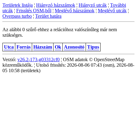
Területek listája
¦
Hiányzó házszámok
¦
Hiányzó utcák
¦
További
utcák
¦
Frissítés OSM-ből
¦
Meglévő házszámok
¦
Meglévő utcák
¦
Overpass turbo
¦
Terület határa
Az alábbi 0 szűrő ehhez a relációhoz valószínűleg már nem
szükséges.
Utca
Forrás
Házszám
Ok
Azonosító
Típus
Verzió:
v26.2-173-g03312cf0
¦ OSM adatok © OpenStreetMap
közreműködők. ¦ Utolsó frissítés: 2026-08-06 07:43 (osm), 2026-08-
05 10:58 (területek)