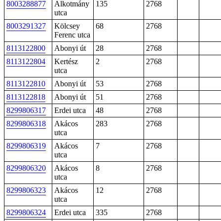
8003288877
Alkotmány
135
2768
utca
8003291327
Kölcsey
68
2768
Ferenc utca
8113122800
Abonyi út
28
2768
8113122804
Kertész
2
2768
utca
8113122810
Abonyi út
53
2768
8113122818
Abonyi út
51
2768
8299806317
Erdei utca
48
2768
8299806318
Akácos
283
2768
utca
8299806319
Akácos
7
2768
utca
8299806320
Akácos
8
2768
utca
8299806323
Akácos
12
2768
utca
8299806324
Erdei utca
335
2768