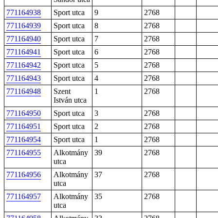
771164938
Sport utca
9
2768
771164939
Sport utca
8
2768
771164940
Sport utca
7
2768
771164941
Sport utca
6
2768
771164942
Sport utca
5
2768
771164943
Sport utca
4
2768
771164948
Szent
1
2768
István utca
771164950
Sport utca
3
2768
771164951
Sport utca
2
2768
771164954
Sport utca
1
2768
771164955
Alkotmány
39
2768
utca
771164956
Alkotmány
37
2768
utca
771164957
Alkotmány
35
2768
utca