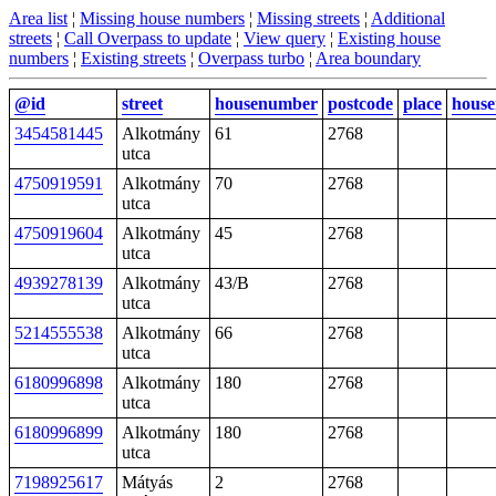
Area list
¦
Missing house numbers
¦
Missing streets
¦
Additional
streets
¦
Call Overpass to update
¦
View query
¦
Existing house
numbers
¦
Existing streets
¦
Overpass turbo
¦
Area boundary
@id
street
housenumber
postcode
place
hous
3454581445
Alkotmány
61
2768
utca
4750919591
Alkotmány
70
2768
utca
4750919604
Alkotmány
45
2768
utca
4939278139
Alkotmány
43/B
2768
utca
5214555538
Alkotmány
66
2768
utca
6180996898
Alkotmány
180
2768
utca
6180996899
Alkotmány
180
2768
utca
7198925617
Mátyás
2
2768