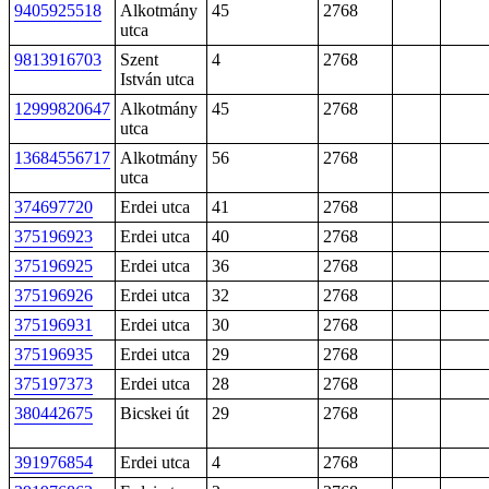
9405925518
Alkotmány
45
2768
utca
9813916703
Szent
4
2768
István utca
12999820647
Alkotmány
45
2768
utca
13684556717
Alkotmány
56
2768
utca
374697720
Erdei utca
41
2768
375196923
Erdei utca
40
2768
375196925
Erdei utca
36
2768
375196926
Erdei utca
32
2768
375196931
Erdei utca
30
2768
375196935
Erdei utca
29
2768
375197373
Erdei utca
28
2768
380442675
Bicskei út
29
2768
391976854
Erdei utca
4
2768