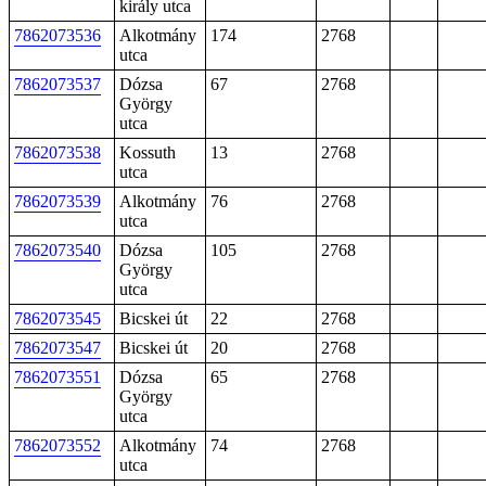
király utca
7862073536
Alkotmány
174
2768
utca
7862073537
Dózsa
67
2768
György
utca
7862073538
Kossuth
13
2768
utca
7862073539
Alkotmány
76
2768
utca
7862073540
Dózsa
105
2768
György
utca
7862073545
Bicskei út
22
2768
7862073547
Bicskei út
20
2768
7862073551
Dózsa
65
2768
György
utca
7862073552
Alkotmány
74
2768
utca