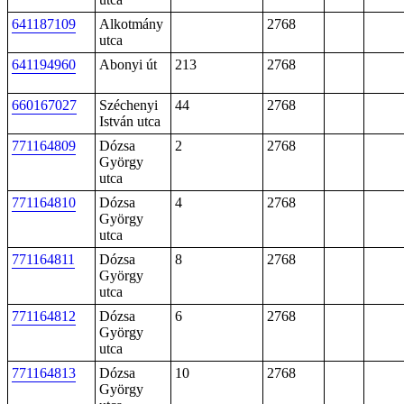
641187109
Alkotmány
2768
utca
641194960
Abonyi út
213
2768
660167027
Széchenyi
44
2768
István utca
771164809
Dózsa
2
2768
György
utca
771164810
Dózsa
4
2768
György
utca
771164811
Dózsa
8
2768
György
utca
771164812
Dózsa
6
2768
György
utca
771164813
Dózsa
10
2768
György