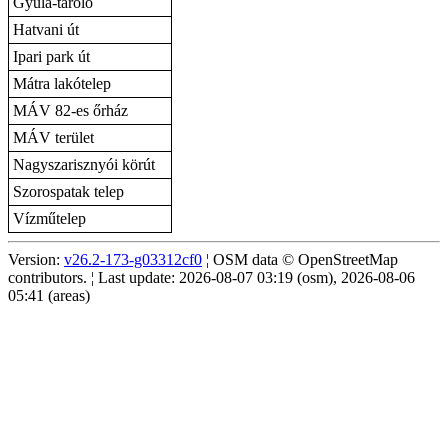
Gyula-tároló
Hatvani út
Ipari park út
Mátra lakótelep
MÁV 82-es őrház
MÁV terület
Nagyszarisznyói körút
Szorospatak telep
Vízműtelep
Version:
v26.2-173-g03312cf0
¦ OSM data © OpenStreetMap
contributors. ¦ Last update: 2026-08-07 03:19 (osm), 2026-08-06
05:41 (areas)