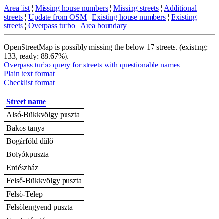
Area list
¦
Missing house numbers
¦
Missing streets
¦
Additional
streets
¦
Update from OSM
¦
Existing house numbers
¦
Existing
streets
¦
Overpass turbo
¦
Area boundary
OpenStreetMap is possibly missing the below 17 streets. (existing:
133, ready: 88.67%).
Overpass turbo query for streets with questionable names
Plain text format
Checklist format
Street name
Alsó-Bükkvölgy puszta
Bakos tanya
Bogárföld dűlő
Bolyókpuszta
Erdészház
Felső-Bükkvölgy puszta
Felső-Telep
Felsőlengyend puszta