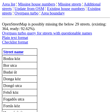
Area list
¦
Missing house numbers
¦
Missing streets
¦
Additional
streets
¦
Update from OSM
¦
Existing house numbers
¦
Existing
streets
¦
Overpass turbo
¦
Area boundary
OpenStreetMap is possibly missing the below 29 streets. (existing:
364, ready: 92.62%).
Overpass turbo query for streets with questionable names
Plain text format
Checklist format
Street name
Bodza köz
Bor utca
Budai út
Donga köz
Dongó utca
Felső köz
Fogadós utca
Forrás köz