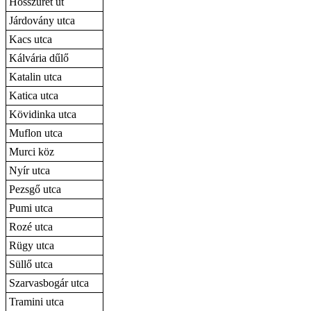
Hosszúrét út
Járdovány utca
Kacs utca
Kálvária dűlő
Katalin utca
Katica utca
Kövidinka utca
Muflon utca
Murci köz
Nyír utca
Pezsgő utca
Pumi utca
Rozé utca
Rügy utca
Süllő utca
Szarvasbogár utca
Tramini utca