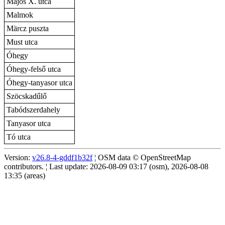
Majos X. utca
Malmok
Märcz puszta
Must utca
Óhegy
Óhegy-felső utca
Óhegy-tanyasor utca
Szöcskadűlő
Tabódszerdahely
Tanyasor utca
Tó utca
Version:
v26.8-4-gddf1b32f
¦ OSM data © OpenStreetMap
contributors. ¦ Last update: 2026-08-09 03:17 (osm), 2026-08-08
13:35 (areas)