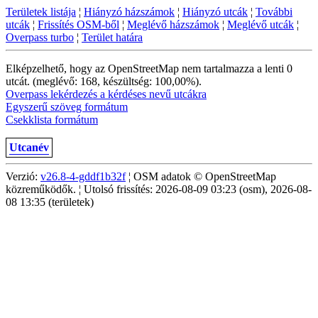
Területek listája
¦
Hiányzó házszámok
¦
Hiányzó utcák
¦
További
utcák
¦
Frissítés OSM-ből
¦
Meglévő házszámok
¦
Meglévő utcák
¦
Overpass turbo
¦
Terület határa
Elképzelhető, hogy az OpenStreetMap nem tartalmazza a lenti 0
utcát. (meglévő: 168, készültség: 100,00%).
Overpass lekérdezés a kérdéses nevű utcákra
Egyszerű szöveg formátum
Csekklista formátum
Utcanév
Verzió:
v26.8-4-gddf1b32f
¦ OSM adatok © OpenStreetMap
közreműködők. ¦ Utolsó frissítés: 2026-08-09 03:23 (osm), 2026-08-
08 13:35 (területek)