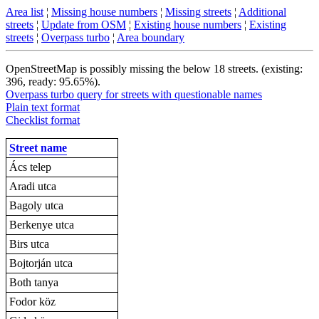
Area list
¦
Missing house numbers
¦
Missing streets
¦
Additional
streets
¦
Update from OSM
¦
Existing house numbers
¦
Existing
streets
¦
Overpass turbo
¦
Area boundary
OpenStreetMap is possibly missing the below 18 streets. (existing:
396, ready: 95.65%).
Overpass turbo query for streets with questionable names
Plain text format
Checklist format
Street name
Ács telep
Aradi utca
Bagoly utca
Berkenye utca
Birs utca
Bojtorján utca
Both tanya
Fodor köz