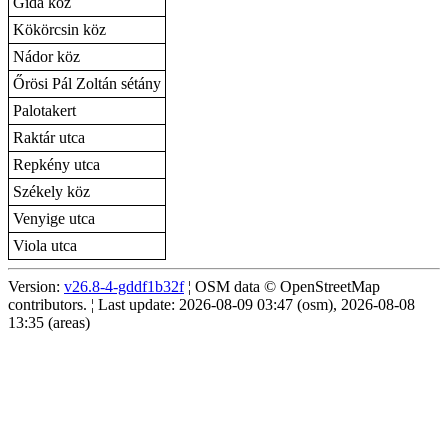
Gida köz
Kökörcsin köz
Nádor köz
Őrösi Pál Zoltán sétány
Palotakert
Raktár utca
Repkény utca
Székely köz
Venyige utca
Viola utca
Version:
v26.8-4-gddf1b32f
¦ OSM data © OpenStreetMap
contributors. ¦ Last update: 2026-08-09 03:47 (osm), 2026-08-08
13:35 (areas)