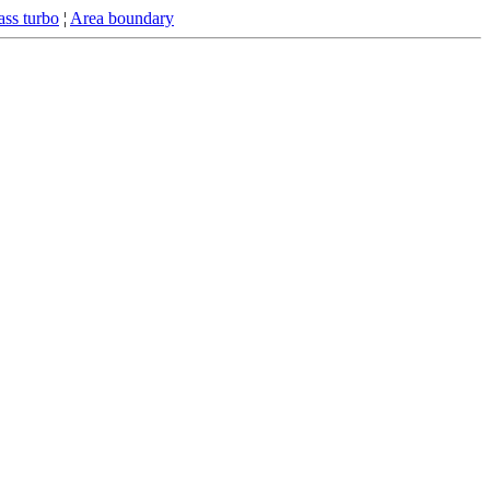
ss turbo
¦
Area boundary