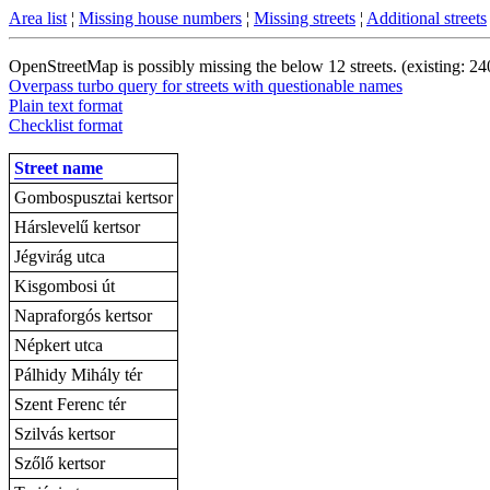
Area list
¦
Missing house numbers
¦
Missing streets
¦
Additional streets
OpenStreetMap is possibly missing the below 12 streets. (existing: 24
Overpass turbo query for streets with questionable names
Plain text format
Checklist format
Street name
Gombospusztai kertsor
Hárslevelű kertsor
Jégvirág utca
Kisgombosi út
Napraforgós kertsor
Népkert utca
Pálhidy Mihály tér
Szent Ferenc tér
Szilvás kertsor
Szőlő kertsor