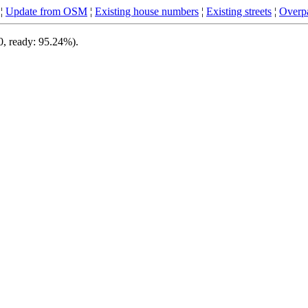
¦
Update from OSM
¦
Existing house numbers
¦
Existing streets
¦
Overpa
0, ready: 95.24%).