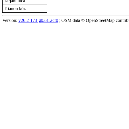
Tarjáni utca
Trianon köz
Version:
v26.2-173-g03312cf0
¦ OSM data © OpenStreetMap contribut