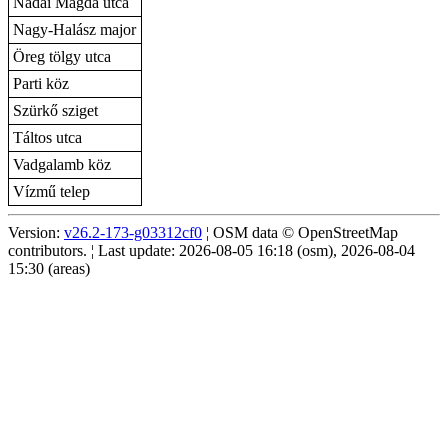
Nádai Magda utca
Nagy-Halász major
Öreg tölgy utca
Parti köz
Szürkő sziget
Táltos utca
Vadgalamb köz
Vízmű telep
Version:
v26.2-173-g03312cf0
¦ OSM data © OpenStreetMap
contributors. ¦ Last update: 2026-08-05 16:18 (osm), 2026-08-04
15:30 (areas)