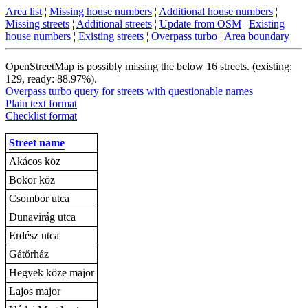
Area list
¦
Missing house numbers
¦
Additional house numbers
¦
Missing streets
¦
Additional streets
¦
Update from OSM
¦
Existing
house numbers
¦
Existing streets
¦
Overpass turbo
¦
Area boundary
OpenStreetMap is possibly missing the below 16 streets. (existing:
129, ready: 88.97%).
Overpass turbo query for streets with questionable names
Plain text format
Checklist format
Street name
Akácos köz
Bokor köz
Csombor utca
Dunavirág utca
Erdész utca
Gátőrház
Hegyek köze major
Lajos major