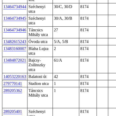
13464734944
Széchenyi
30/C, 30/D
8174
utca
13464734945
Széchenyi
30/A, 30/B
8174
utca
13464734946
Táncsics
27
8174
Mihály utca
13482615243
Óvoda utca
5/A, 5/B
8174
13483160007
Blaha Lujza
2
8174
utca
13484872021
Bajcsy-
61/A
8174
Zsilinszky
utca
14053220163
Balatoni út
42
8174
279770141
Stadion utca
1
8174
289205362
Táncsics
1
8174
Mihály utca
289205401
Széchenyi
8174