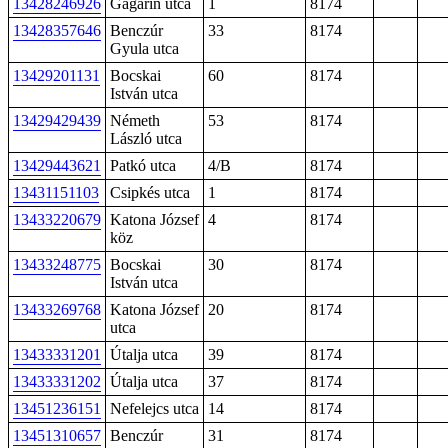
13428246926
Gagarin utca
1
8174
13428357646
Benczúr
33
8174
Gyula utca
13429201131
Bocskai
60
8174
István utca
13429429439
Németh
53
8174
László utca
13429443621
Patkó utca
4/B
8174
13431151103
Csipkés utca
1
8174
13433220679
Katona József
4
8174
köz
13433248775
Bocskai
30
8174
István utca
13433269768
Katona József
20
8174
utca
13433331201
Útalja utca
39
8174
13433331202
Útalja utca
37
8174
13451236151
Nefelejcs utca
14
8174
13451310657
Benczúr
31
8174