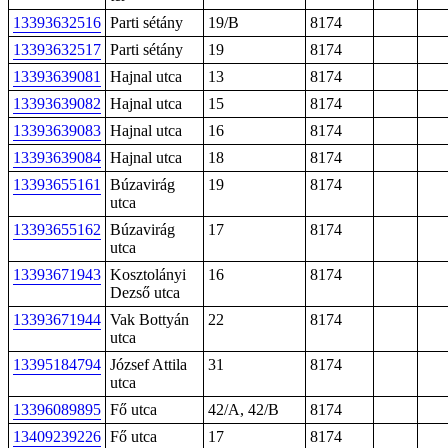
13393632516
Parti sétány
19/B
8174
13393632517
Parti sétány
19
8174
13393639081
Hajnal utca
13
8174
13393639082
Hajnal utca
15
8174
13393639083
Hajnal utca
16
8174
13393639084
Hajnal utca
18
8174
13393655161
Búzavirág
19
8174
utca
13393655162
Búzavirág
17
8174
utca
13393671943
Kosztolányi
16
8174
Dezső utca
13393671944
Vak Bottyán
22
8174
utca
13395184794
József Attila
31
8174
utca
13396089895
Fő utca
42/A, 42/B
8174
13409239226
Fő utca
17
8174