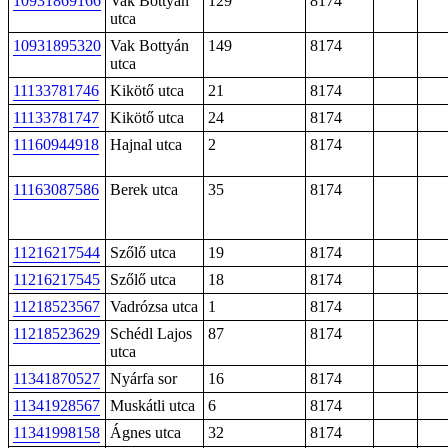
10931869166
Vak Bottyán
129
8174
utca
10931895320
Vak Bottyán
149
8174
utca
11133781746
Kikötő utca
21
8174
11133781747
Kikötő utca
24
8174
11160944918
Hajnal utca
2
8174
11163087586
Berek utca
35
8174
11216217544
Szőlő utca
19
8174
11216217545
Szőlő utca
18
8174
11218523567
Vadrózsa utca
1
8174
11218523629
Schédl Lajos
87
8174
utca
11341870527
Nyárfa sor
16
8174
11341928567
Muskátli utca
6
8174
11341998158
Ágnes utca
32
8174