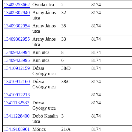
13409253662
Óvoda utca
2
8174
13409302940
Arany János
32
8174
utca
13409302954
Arany János
35
8174
utca
13409302955
Arany János
33
8174
utca
13409423994
Kun utca
8
8174
13409423995
Kun utca
6
8174
13410912159
Dózsa
38/D
8174
György utca
13410912160
Dózsa
38/C
8174
György utca
13410912213
8174
13411132587
Dózsa
8174
György utca
13411228400
Dobó Katalin
3
8174
utca
13419108961
Móricz
21/A
8174