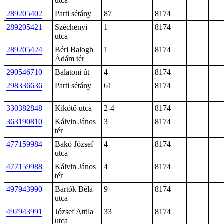
utca
289205402
Parti sétány
87
8174
289205421
Széchenyi
1
8174
utca
289205424
Béri Balogh
1
8174
Ádám tér
290546710
Balatoni út
4
8174
298336636
Parti sétány
61
8174
330382848
Kikötő utca
2-4
8174
363190810
Kálvin János
3
8174
tér
477159984
Bakó József
4
8174
utca
477159988
Kálvin János
4
8174
tér
497943990
Bartók Béla
9
8174
utca
497943991
József Attila
33
8174
utca