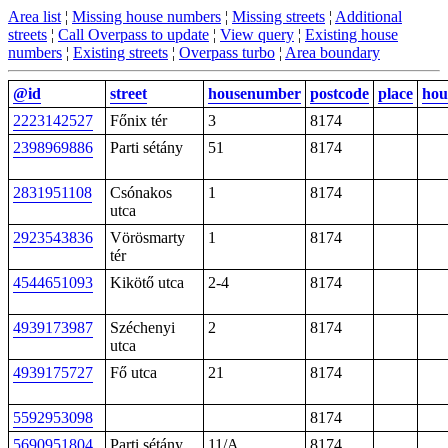
Area list
¦
Missing house numbers
¦
Missing streets
¦
Additional
streets
¦
Call Overpass to update
¦
View query
¦
Existing house
numbers
¦
Existing streets
¦
Overpass turbo
¦
Area boundary
@id
street
housenumber
postcode
place
hou
2223142527
Főnix tér
3
8174
2398969886
Parti sétány
51
8174
2831951108
Csónakos
1
8174
utca
2923543836
Vörösmarty
1
8174
tér
4544651093
Kikötő utca
2-4
8174
4939173987
Széchenyi
2
8174
utca
4939175727
Fő utca
21
8174
5592953098
8174
5690951804
Parti sétány
11/A
8174