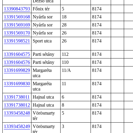
Dezső utca
13390843793
Főnix tér
5
8174
13391569168
Nyárfa sor
18
8174
13391569169
Nyárfa sor
28
8174
13391569170
Nyárfa sor
26
8174
13391598521
Sport utca
26
8174
13391604575
Parti sétány
112
8174
13391604576
Parti sétány
110
8174
13391699829
Margaréta
11/A
8174
utca
13391699830
Margaréta
11
8174
utca
13391738011
Hajnal utca
6
8174
13391738012
Hajnal utca
8
8174
13393458248
Vörösmarty
5
8174
tér
13393458249
Vörösmarty
3
8174
tér