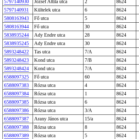
5797140930
József Attila utca
2
8624
5797140931
Kültelek utca
6
8624
5808163943
Fő utca
5
8624
5808163944
Fő utca
30
8624
5838935244
Ady Endre utca
28
8624
5838935245
Ady Endre utca
30
8624
5893248422
Tas utca
7/A
8624
5893248423
Kond utca
7/B
8624
5893248424
Kond utca
7/A
8624
6588097325
Fő utca
60
8624
6588097383
Rózsa utca
4
8624
6588097384
Rózsa utca
1
8624
6588097385
Rózsa utca
6
8624
6588097386
Rózsa utca
3/A
8624
6588097387
Arany János utca
15/a
8624
6588097388
Rózsa utca
8
8624
6588097389
Rózsa utca
5
8624