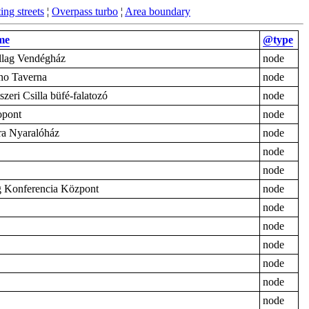
ing streets
¦
Overpass turbo
¦
Area boundary
me
@type
llag Vendégház
node
o Taverna
node
szeri Csilla büfé-falatozó
node
opont
node
a Nyaralóház
node
node
node
 Konferencia Központ
node
node
node
node
node
node
node