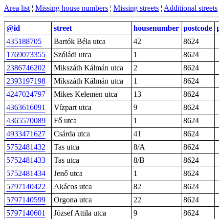
Area list
¦
Missing house numbers
¦
Missing streets
¦
Additional streets
@id
street
housenumber
postcode
435188705
Bartók Béla utca
42
8624
1769073355
Szóládi utca
1
8624
2386746202
Mikszáth Kálmán utca
2
8624
2393197198
Mikszáth Kálmán utca
1
8624
4247024797
Mikes Kelemen utca
13
8624
4363616091
Vízpart utca
9
8624
4365570089
Fő utca
1
8624
4933471627
Csárda utca
41
8624
5752481432
Tas utca
8/A
8624
5752481433
Tas utca
8/B
8624
5752481434
Jenő utca
1
8624
5797140422
Akácos utca
82
8624
5797140599
Orgona utca
22
8624
5797140601
József Attila utca
9
8624