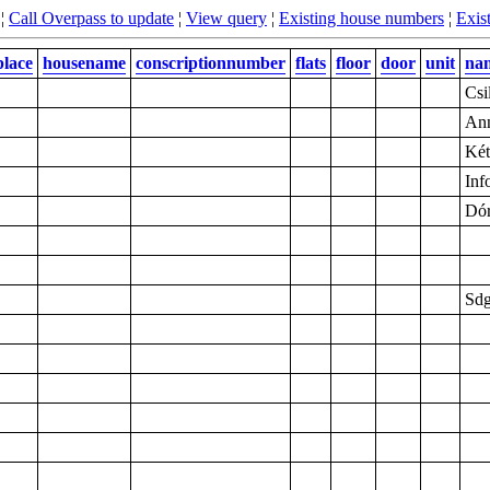
¦
Call Overpass to update
¦
View query
¦
Existing house numbers
¦
Exist
place
housename
conscriptionnumber
flats
floor
door
unit
na
Csi
Ann
Két
Inf
Dór
Sdg