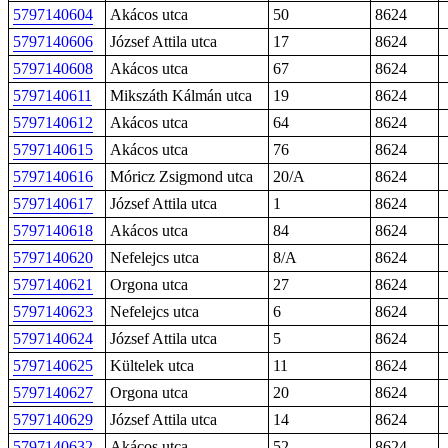
5797140604
Akácos utca
50
8624
5797140606
József Attila utca
17
8624
5797140608
Akácos utca
67
8624
5797140611
Mikszáth Kálmán utca
19
8624
5797140612
Akácos utca
64
8624
5797140615
Akácos utca
76
8624
5797140616
Móricz Zsigmond utca
20/A
8624
5797140617
József Attila utca
1
8624
5797140618
Akácos utca
84
8624
5797140620
Nefelejcs utca
8/A
8624
5797140621
Orgona utca
27
8624
5797140623
Nefelejcs utca
6
8624
5797140624
József Attila utca
5
8624
5797140625
Kültelek utca
11
8624
5797140627
Orgona utca
20
8624
5797140629
József Attila utca
14
8624
5797140632
Akácos utca
52
8624