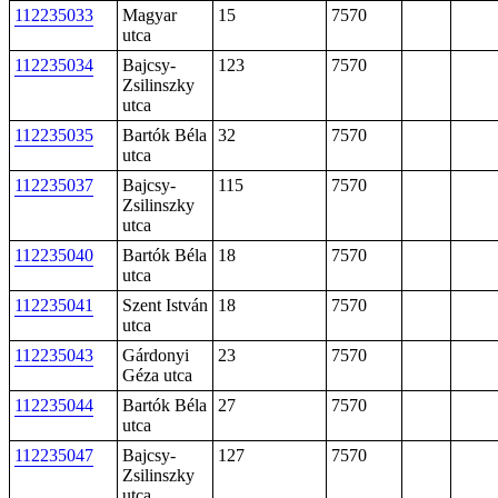
112235033
Magyar
15
7570
utca
112235034
Bajcsy-
123
7570
Zsilinszky
utca
112235035
Bartók Béla
32
7570
utca
112235037
Bajcsy-
115
7570
Zsilinszky
utca
112235040
Bartók Béla
18
7570
utca
112235041
Szent István
18
7570
utca
112235043
Gárdonyi
23
7570
Géza utca
112235044
Bartók Béla
27
7570
utca
112235047
Bajcsy-
127
7570
Zsilinszky
utca