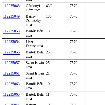
112235048
Gárdonyi
43/2
7570
Géza utca
112235049
Bajcsy-
135
7570
Zsilinszky
utca
112235053
Bartók Béla
13
7570
utca
112235054
Liszt
1
7570
Ferenc utca
112235055
Bartók Béla
25
7570
utca
112235057
Szent István
25
7570
utca
112235061
Szent István
21
7570
utca
112235063
Bartók Béla
10
7570
utca
112235065
Bartók Béla
11
7570
utca
112235066
Bajcsy-
107
7570