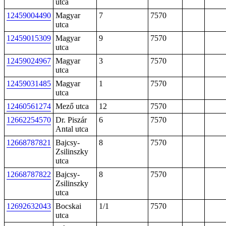
utca
12459004490
Magyar
7
7570
utca
12459015309
Magyar
9
7570
utca
12459024967
Magyar
3
7570
utca
12459031485
Magyar
1
7570
utca
12460561274
Mező utca
12
7570
12662254570
Dr. Piszár
6
7570
Antal utca
12668787821
Bajcsy-
8
7570
Zsilinszky
utca
12668787822
Bajcsy-
8
7570
Zsilinszky
utca
12692632043
Bocskai
1/1
7570
utca