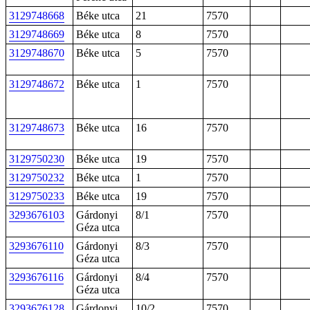
3129748668
Béke utca
21
7570
3129748669
Béke utca
8
7570
3129748670
Béke utca
5
7570
3129748672
Béke utca
1
7570
3129748673
Béke utca
16
7570
3129750230
Béke utca
19
7570
3129750232
Béke utca
1
7570
3129750233
Béke utca
19
7570
3293676103
Gárdonyi
8/1
7570
Géza utca
3293676110
Gárdonyi
8/3
7570
Géza utca
3293676116
Gárdonyi
8/4
7570
Géza utca
3293676128
Gárdonyi
10/2
7570