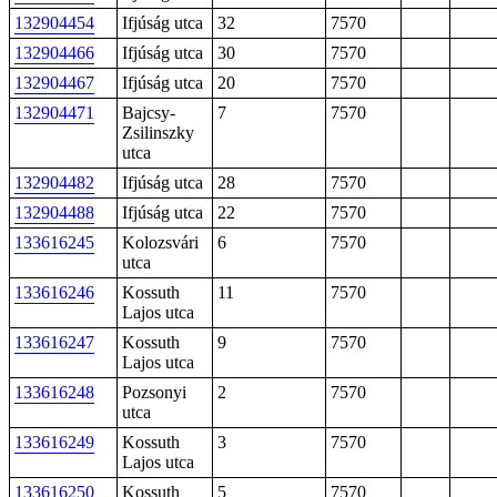
132904454
Ifjúság utca
32
7570
132904466
Ifjúság utca
30
7570
132904467
Ifjúság utca
20
7570
132904471
Bajcsy-
7
7570
Zsilinszky
utca
132904482
Ifjúság utca
28
7570
132904488
Ifjúság utca
22
7570
133616245
Kolozsvári
6
7570
utca
133616246
Kossuth
11
7570
Lajos utca
133616247
Kossuth
9
7570
Lajos utca
133616248
Pozsonyi
2
7570
utca
133616249
Kossuth
3
7570
Lajos utca
133616250
Kossuth
5
7570