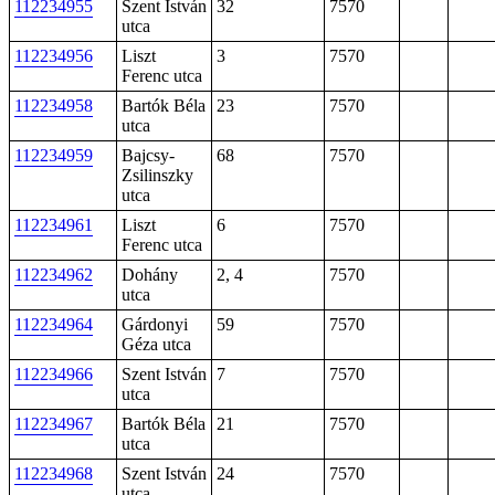
112234955
Szent István
32
7570
utca
112234956
Liszt
3
7570
Ferenc utca
112234958
Bartók Béla
23
7570
utca
112234959
Bajcsy-
68
7570
Zsilinszky
utca
112234961
Liszt
6
7570
Ferenc utca
112234962
Dohány
2, 4
7570
utca
112234964
Gárdonyi
59
7570
Géza utca
112234966
Szent István
7
7570
utca
112234967
Bartók Béla
21
7570
utca
112234968
Szent István
24
7570
utca