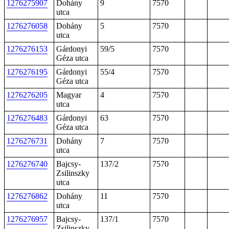
1276275907
Dohány
9
7570
utca
1276276058
Dohány
5
7570
utca
1276276153
Gárdonyi
59/5
7570
Géza utca
1276276195
Gárdonyi
55/4
7570
Géza utca
1276276205
Magyar
4
7570
utca
1276276483
Gárdonyi
63
7570
Géza utca
1276276731
Dohány
7
7570
utca
1276276740
Bajcsy-
137/2
7570
Zsilinszky
utca
1276276862
Dohány
11
7570
utca
1276276957
Bajcsy-
137/1
7570
Zsilinszky