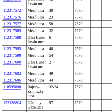
István utca
112317572
Mező utca
30
7570
112317576
Mező utca
23
7570
112317577
Mező utca
58
7570
112317585
Mező utca
32
7570
112317588
Dési Huber
6
7570
István utca
112317595
Mező utca
40
7570
112317599
Mező utca
54
7570
112317600
Dési Huber
2
7570
István utca
112317602
Mező utca
49
7570
112317606
Mező utca
44
7570
118595098
Bajcsy-
32-34
7570
Zsilinszky
utca
123138804
Gárdonyi
57
7570
Géza utca