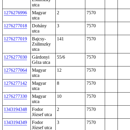
utca
1276276996
Magyar
2
7570
utca
1276277018
Dohány
3
7570
utca
1276277019
Bajcsy-
141
7570
Zsilinszky
utca
1276277030
Gárdonyi
55/6
7570
Géza utca
1276277064
Magyar
12
7570
utca
1276277142
Magyar
8
7570
utca
1276277330
Magyar
10
7570
utca
1343194348
Fodor
2
7570
József utca
1343194349
Fodor
3
7570
József utca