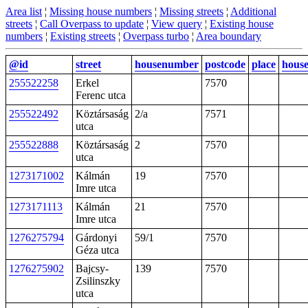
Area list
¦
Missing house numbers
¦
Missing streets
¦
Additional
streets
¦
Call Overpass to update
¦
View query
¦
Existing house
numbers
¦
Existing streets
¦
Overpass turbo
¦
Area boundary
@id
street
housenumber
postcode
place
hous
255522258
Erkel
7570
Ferenc utca
255522492
Köztársaság
2/a
7571
utca
255522888
Köztársaság
2
7570
utca
1273171002
Kálmán
19
7570
Imre utca
1273171113
Kálmán
21
7570
Imre utca
1276275794
Gárdonyi
59/1
7570
Géza utca
1276275902
Bajcsy-
139
7570
Zsilinszky
utca