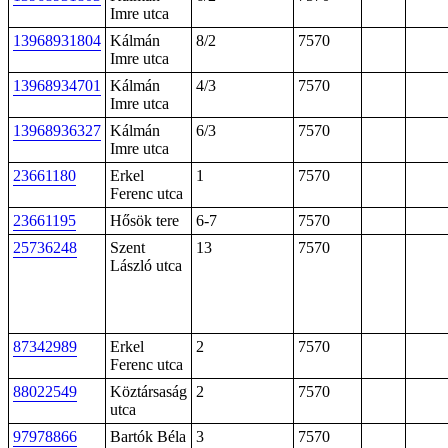
Imre utca
13968931804
Kálmán
8/2
7570
Imre utca
13968934701
Kálmán
4/3
7570
Imre utca
13968936327
Kálmán
6/3
7570
Imre utca
23661180
Erkel
1
7570
Ferenc utca
23661195
Hősök tere
6-7
7570
25736248
Szent
13
7570
László utca
87342989
Erkel
2
7570
Ferenc utca
88022549
Köztársaság
2
7570
utca
97978866
Bartók Béla
3
7570