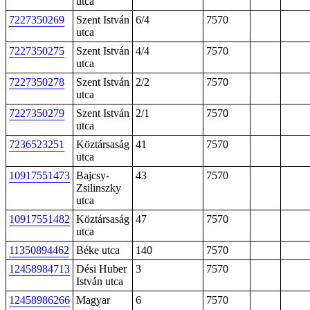
utca
7227350269
Szent István
6/4
7570
utca
7227350275
Szent István
4/4
7570
utca
7227350278
Szent István
2/2
7570
utca
7227350279
Szent István
2/1
7570
utca
7236523251
Köztársaság
41
7570
utca
10917551473
Bajcsy-
43
7570
Zsilinszky
utca
10917551482
Köztársaság
47
7570
utca
11350894462
Béke utca
140
7570
12458984713
Dési Huber
3
7570
István utca
12458986266
Magyar
6
7570