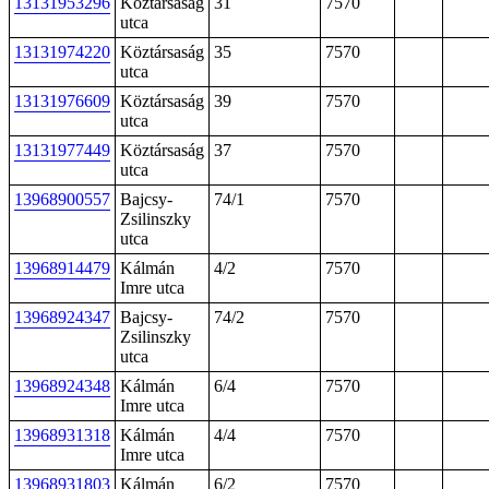
13131953296
Köztársaság
31
7570
utca
13131974220
Köztársaság
35
7570
utca
13131976609
Köztársaság
39
7570
utca
13131977449
Köztársaság
37
7570
utca
13968900557
Bajcsy-
74/1
7570
Zsilinszky
utca
13968914479
Kálmán
4/2
7570
Imre utca
13968924347
Bajcsy-
74/2
7570
Zsilinszky
utca
13968924348
Kálmán
6/4
7570
Imre utca
13968931318
Kálmán
4/4
7570
Imre utca
13968931803
Kálmán
6/2
7570