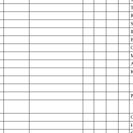
T
R
S
I
B
O
M
A
K
P
C