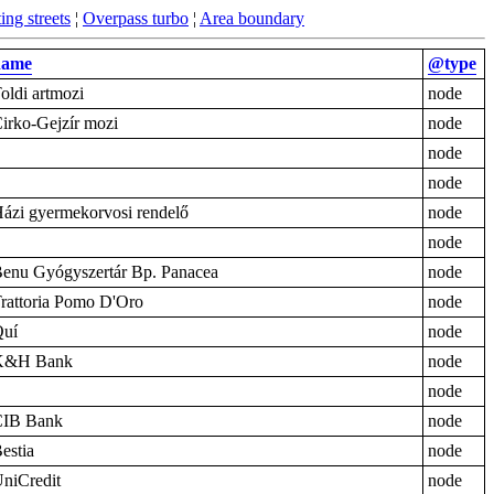
ing streets
¦
Overpass turbo
¦
Area boundary
name
@type
oldi artmozi
node
irko-Gejzír mozi
node
node
node
ázi gyermekorvosi rendelő
node
node
enu Gyógyszertár Bp. Panacea
node
rattoria Pomo D'Oro
node
uí
node
K&H Bank
node
node
CIB Bank
node
estia
node
niCredit
node