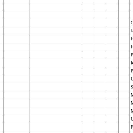
C
J
H
H
P
I
P
U
S
M
U
F