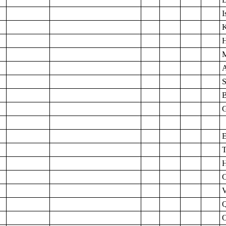
I
K
M
A
S
B
G
E
T
H
C
V
O