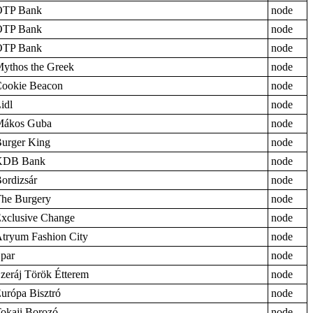
OTP Bank
node
OTP Bank
node
OTP Bank
node
ythos the Greek
node
ookie Beacon
node
idl
node
Mákos Guba
node
urger King
node
KDB Bank
node
ordizsár
node
he Burgery
node
xclusive Change
node
tryum Fashion City
node
par
node
zeráj Török Étterem
node
urópa Bisztró
node
okaji Borozó
node