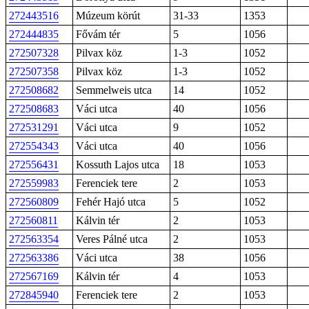
272443516
Múzeum körút
31-33
1353
272444835
Fővám tér
5
1056
272507328
Pilvax köz
1-3
1052
272507358
Pilvax köz
1-3
1052
272508682
Semmelweis utca
14
1052
272508683
Váci utca
40
1056
272531291
Váci utca
9
1052
272554343
Váci utca
40
1056
272556431
Kossuth Lajos utca
18
1053
272559983
Ferenciek tere
2
1053
272560809
Fehér Hajó utca
5
1052
272560811
Kálvin tér
2
1053
272563354
Veres Pálné utca
2
1053
272563386
Váci utca
38
1056
272567169
Kálvin tér
4
1053
272845940
Ferenciek tere
2
1053