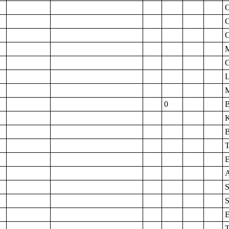
M
C
L
0
B
B
T
E
A
S
S
E
T