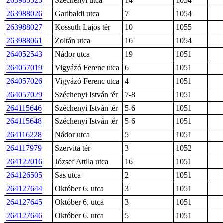
263985523
Széchenyi utca
14
1054
263988026
Garibaldi utca
7
1054
263988027
Kossuth Lajos tér
10
1055
263988061
Zoltán utca
16
1054
264052543
Nádor utca
19
1051
264057019
Vigyázó Ferenc utca
6
1051
264057026
Vigyázó Ferenc utca
4
1051
264057029
Széchenyi István tér
7-8
1051
264115646
Széchenyi István tér
5-6
1051
264115648
Széchenyi István tér
5-6
1051
264116228
Nádor utca
5
1051
264117979
Szervita tér
3
1052
264122016
József Attila utca
16
1051
264126505
Sas utca
2
1051
264127644
Október 6. utca
3
1051
264127645
Október 6. utca
3
1051
264127646
Október 6. utca
5
1051