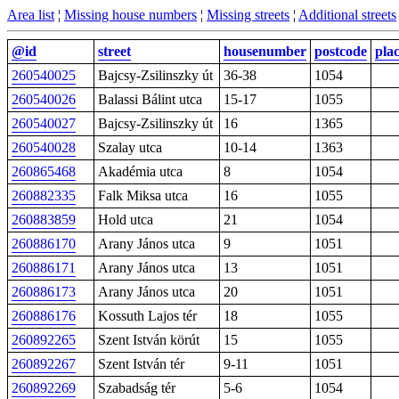
Area list
¦
Missing house numbers
¦
Missing streets
¦
Additional streets
@id
street
housenumber
postcode
pla
260540025
Bajcsy-Zsilinszky út
36-38
1054
260540026
Balassi Bálint utca
15-17
1055
260540027
Bajcsy-Zsilinszky út
16
1365
260540028
Szalay utca
10-14
1363
260865468
Akadémia utca
8
1054
260882335
Falk Miksa utca
16
1055
260883859
Hold utca
21
1054
260886170
Arany János utca
9
1051
260886171
Arany János utca
13
1051
260886173
Arany János utca
20
1051
260886176
Kossuth Lajos tér
18
1055
260892265
Szent István körút
15
1055
260892267
Szent István tér
9-11
1051
260892269
Szabadság tér
5-6
1054