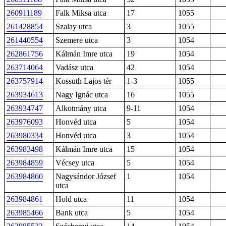
260911189
Falk Miksa utca
17
1055
261428854
Szalay utca
3
1055
261440554
Szemere utca
3
1054
262861756
Kálmán Imre utca
19
1054
263714064
Vadász utca
42
1054
263757914
Kossuth Lajos tér
1-3
1055
263934613
Nagy Ignác utca
16
1055
263934747
Alkotmány utca
9-11
1054
263976093
Honvéd utca
5
1054
263980334
Honvéd utca
3
1054
263983498
Kálmán Imre utca
15
1054
263984859
Vécsey utca
5
1054
263984860
Nagysándor József
1
1054
utca
263984861
Hold utca
11
1054
263985466
Bank utca
5
1054