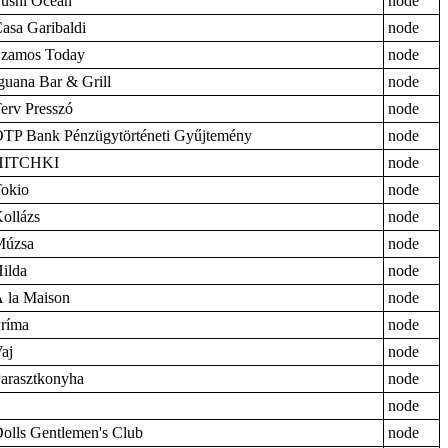
ushi Ocean
node
asa Garibaldi
node
zamos Today
node
guana Bar & Grill
node
erv Presszó
node
TP Bank Pénzügytörténeti Gyűjtemény
node
HITCHKI
node
okio
node
ollázs
node
Múzsa
node
ilda
node
 la Maison
node
ríma
node
aj
node
arasztkonyha
node
node
olls Gentlemen's Club
node