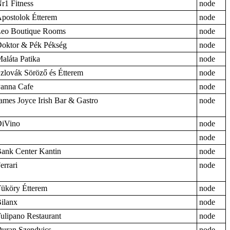
r1 Fitness
node
postolok Étterem
node
eo Boutique Rooms
node
oktor & Pék Pékség
node
aláta Patika
node
zlovák Söröző és Étterem
node
anna Cafe
node
ames Joyce Irish Bar & Gastro
node
iVino
node
node
ank Center Kantin
node
errari
node
üköry Étterem
node
ilanx
node
ulipano Restaurant
node
uran Szendvics
node