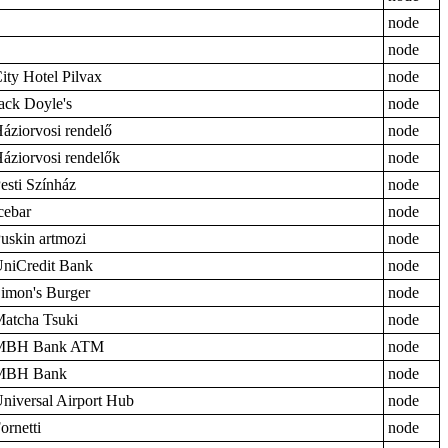
node
node
ity Hotel Pilvax
node
ack Doyle's
node
áziorvosi rendelő
node
áziorvosi rendelők
node
esti Színház
node
cebar
node
uskin artmozi
node
niCredit Bank
node
imon's Burger
node
atcha Tsuki
node
MBH Bank ATM
node
MBH Bank
node
niversal Airport Hub
node
ornetti
node