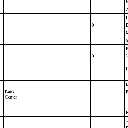
N
A
L
0
D
M
S
P
0
J
D
B
Bank
F
Center
T
B
T
D