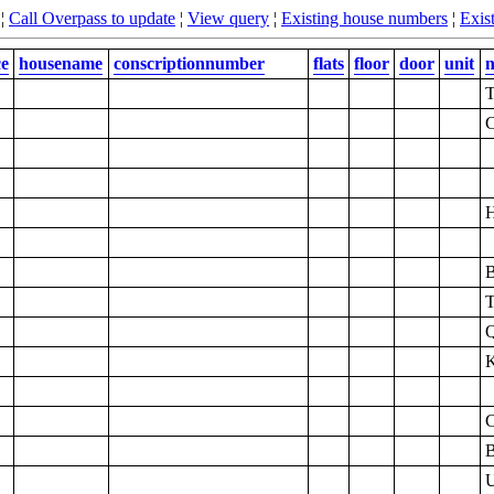
¦
Call Overpass to update
¦
View query
¦
Existing house numbers
¦
Exist
ce
housename
conscriptionnumber
flats
floor
door
unit
T
C
H
B
T
Q
B
U