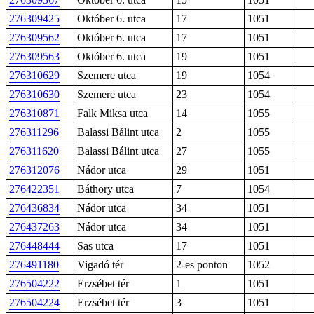
276309425
Október 6. utca
17
1051
276309562
Október 6. utca
17
1051
276309563
Október 6. utca
19
1051
276310629
Szemere utca
19
1054
276310630
Szemere utca
23
1054
276310871
Falk Miksa utca
14
1055
276311296
Balassi Bálint utca
2
1055
276311620
Balassi Bálint utca
27
1055
276312076
Nádor utca
29
1051
276422351
Báthory utca
7
1054
276436834
Nádor utca
34
1051
276437263
Nádor utca
34
1051
276448444
Sas utca
17
1051
276491180
Vigadó tér
2-es ponton
1052
276504222
Erzsébet tér
1
1051
276504224
Erzsébet tér
3
1051