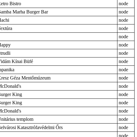
etro Bistro
node
amba Marha Burger Bar
node
achi
node
extúra
node
node
Happy
node
trudli
node
idám Kínai Büfé
node
apanika
node
resz Géza Mentőmúzeum
node
cDonald's
node
urger King
node
urger King
node
cDonald's
node
nitárius templom
node
elvárosi Katasztrófavédelmi Őrs
node
node