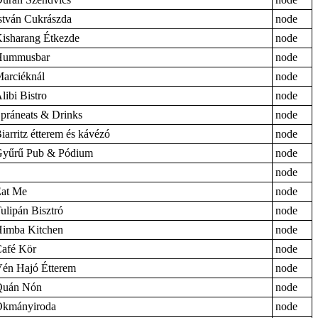
stván Cukrászda
node
isharang Étkezde
node
Hummusbar
node
arciéknál
node
libi Bistro
node
práneats & Drinks
node
iarritz étterem és kávézó
node
yűrű Pub & Pódium
node
node
at Me
node
ulipán Bisztró
node
imba Kitchen
node
afé Kör
node
én Hajó Étterem
node
Quán Nón
node
kmányiroda
node