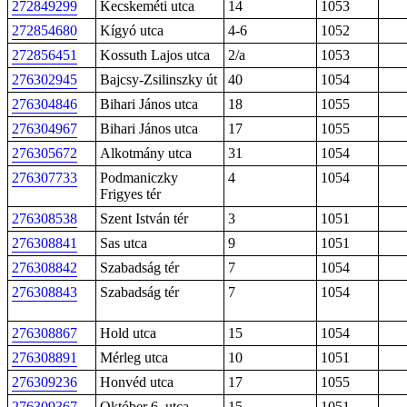
272849299
Kecskeméti utca
14
1053
272854680
Kígyó utca
4-6
1052
272856451
Kossuth Lajos utca
2/a
1053
276302945
Bajcsy-Zsilinszky út
40
1054
276304846
Bihari János utca
18
1055
276304967
Bihari János utca
17
1055
276305672
Alkotmány utca
31
1054
276307733
Podmaniczky
4
1054
Frigyes tér
276308538
Szent István tér
3
1051
276308841
Sas utca
9
1051
276308842
Szabadság tér
7
1054
276308843
Szabadság tér
7
1054
276308867
Hold utca
15
1054
276308891
Mérleg utca
10
1051
276309236
Honvéd utca
17
1055
276309367
Október 6. utca
15
1051