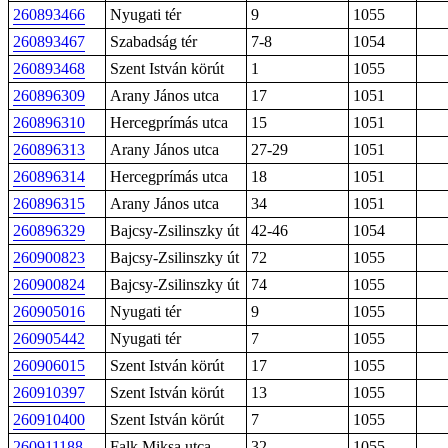
260893466
Nyugati tér
9
1055
260893467
Szabadság tér
7-8
1054
260893468
Szent István körút
1
1055
260896309
Arany János utca
17
1051
260896310
Hercegprímás utca
15
1051
260896313
Arany János utca
27-29
1051
260896314
Hercegprímás utca
18
1051
260896315
Arany János utca
34
1051
260896329
Bajcsy-Zsilinszky út
42-46
1054
260900823
Bajcsy-Zsilinszky út
72
1055
260900824
Bajcsy-Zsilinszky út
74
1055
260905016
Nyugati tér
9
1055
260905442
Nyugati tér
7
1055
260906015
Szent István körút
17
1055
260910397
Szent István körút
13
1055
260910400
Szent István körút
7
1055
260911188
Falk Miksa utca
32
1055