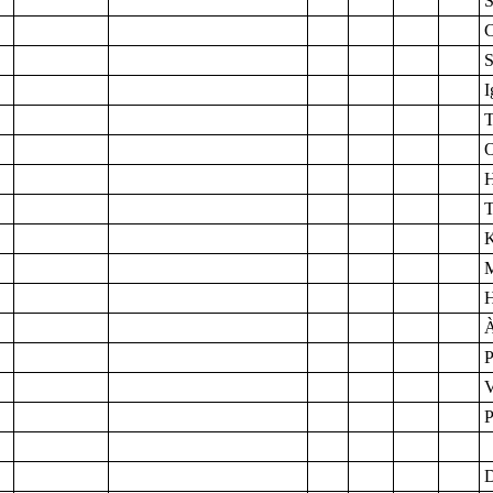
S
C
S
I
T
O
T
K
H
À
P
V
P
D