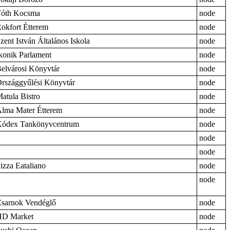
óth Kocsma
node
okfort Étterem
node
zent István Általános Iskola
node
konik Parlament
node
elvárosi Könyvtár
node
rszággyűlési Könyvtár
node
atula Bistro
node
lma Mater Étterem
node
ódex Tankönyvcentrum
node
node
node
izza Eataliano
node
node
sarnok Vendéglő
node
HD Market
node