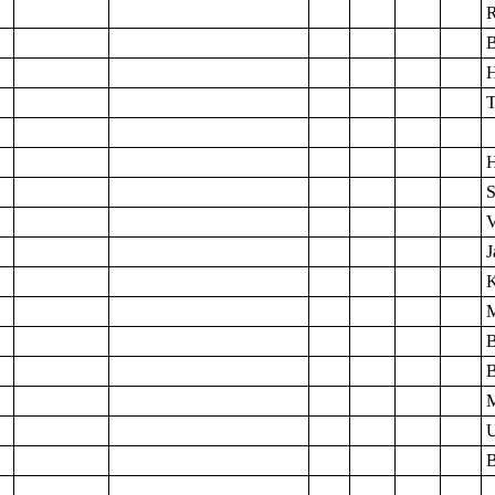
R
B
H
T
S
V
J
K
M
B
B
M
U
B