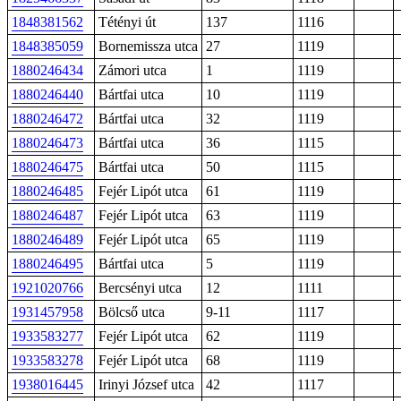
1848381562
Tétényi út
137
1116
1848385059
Bornemissza utca
27
1119
1880246434
Zámori utca
1
1119
1880246440
Bártfai utca
10
1119
1880246472
Bártfai utca
32
1119
1880246473
Bártfai utca
36
1115
1880246475
Bártfai utca
50
1115
1880246485
Fejér Lipót utca
61
1119
1880246487
Fejér Lipót utca
63
1119
1880246489
Fejér Lipót utca
65
1119
1880246495
Bártfai utca
5
1119
1921020766
Bercsényi utca
12
1111
1931457958
Bölcső utca
9-11
1117
1933583277
Fejér Lipót utca
62
1119
1933583278
Fejér Lipót utca
68
1119
1938016445
Irinyi József utca
42
1117