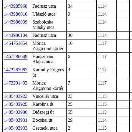
1443985968
Fadrusz utca
34
1114
1443986010
Ulászló utca
9
1114
1443986039
Szabolcska
1
1114
Mihály utca
1443986104
Fadrusz utca
36
1114
1454751054
Móricz
16
1117
Zsigmond körtér
1467586649
Hauszmann
6
1117
Alajos utca
1473287087
Karinthy Frigyes
3
1117
út
1473291493
Móricz
7
1117
Zsigmond körtér
1485403923
Vincellér utca
23
1113
1485403925
Karolina út
25
1113
1485403930
Diószegi út
55
1113
1485403931
Bocskai út
29
1114
1485403933
Csetneki utca
2
1113