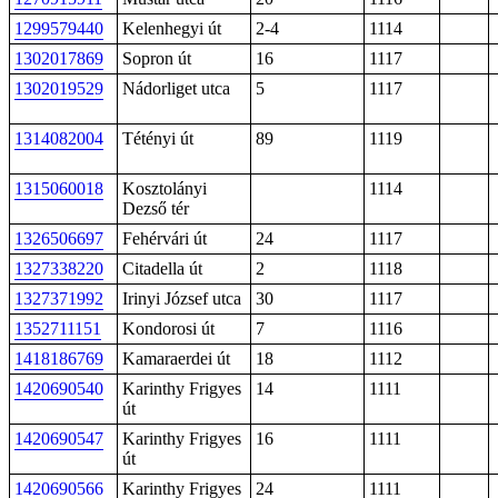
1299579440
Kelenhegyi út
2-4
1114
1302017869
Sopron út
16
1117
1302019529
Nádorliget utca
5
1117
1314082004
Tétényi út
89
1119
1315060018
Kosztolányi
1114
Dezső tér
1326506697
Fehérvári út
24
1117
1327338220
Citadella út
2
1118
1327371992
Irinyi József utca
30
1117
1352711151
Kondorosi út
7
1116
1418186769
Kamaraerdei út
18
1112
1420690540
Karinthy Frigyes
14
1111
út
1420690547
Karinthy Frigyes
16
1111
út
1420690566
Karinthy Frigyes
24
1111