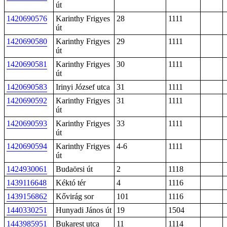
út
1420690576
Karinthy Frigyes
28
1111
út
1420690580
Karinthy Frigyes
29
1111
út
1420690581
Karinthy Frigyes
30
1111
út
1420690583
Irinyi József utca
31
1111
1420690592
Karinthy Frigyes
31
1111
út
1420690593
Karinthy Frigyes
33
1111
út
1420690594
Karinthy Frigyes
4-6
1111
út
1424930061
Budaörsi út
2
1118
1439116648
Kéktó tér
4
1116
1439156862
Kővirág sor
101
1116
1440330251
Hunyadi János út
19
1504
1443985951
Bukarest utca
11
1114