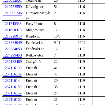
1210032951
Tétényi út
26
1115
1210733559
Kővirág sor
51
1116
1210895746
Hunyadi Mátyás
2
1116
út
1211745538
Fonyód utca
8
1116
1211810978
Mágnes utca
12
1116
1213928914
Ringló út
10/b
1116
1223384049
Fehérvári út
9-11
1502
1223384053
Fehérvári út
12
1117
1224299453
Rétköz utca
7
1118
1235182489
Csurgói út
22
1119
1237116130
Etele út
41
1119
1237116139
Etele út
47
1119
1237116144
Etele út
29
1119
1237116150
Etele út
35
1119
1237116159
Etele út
24
1119
1237116166
Etele út
21
1119