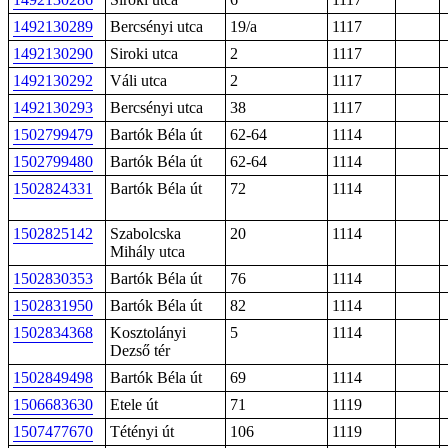
1492130289
Bercsényi utca
19/a
1117
1492130290
Siroki utca
2
1117
1492130292
Váli utca
2
1117
1492130293
Bercsényi utca
38
1117
1502799479
Bartók Béla út
62-64
1114
1502799480
Bartók Béla út
62-64
1114
1502824331
Bartók Béla út
72
1114
1502825142
Szabolcska
20
1114
Mihály utca
1502830353
Bartók Béla út
76
1114
1502831950
Bartók Béla út
82
1114
1502834368
Kosztolányi
5
1114
Dezső tér
1502849498
Bartók Béla út
69
1114
1506683630
Etele út
71
1119
1507477670
Tétényi út
106
1119