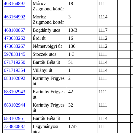
463164897
Móricz
18
1111
Zsigmond körtér
463164902
Móricz
3
1114
Zsigmond körtér
468100867
Bogdánfy utca
10/B
1117
473683262
Érdi út
16
1112
473683267
Németvölgyi út
136
1112
597833145
Stoczek utca
1-3
1111
671719250
Bartók Béla út
51
1114
671719354
Villányi út
1
1114
683102892
Karinthy Frigyes
2
1111
út
683102943
Karinthy Frigyes
42
1111
út
683102944
Karinthy Frigyes
32
1111
út
683102951
Bartók Béla út
1
1114
733880887
Lágymányosi
17/b
1111
utca