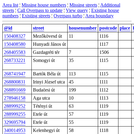
Area list
¦
Missing house numbers
¦
Missing streets
¦
Additional
streets
¦
Call Overpass to update
¦
View query
¦
Existing house
numbers
¦
Existing streets
¦
Overpass turbo
¦
Area boundary
@id
street
housenumber
postcode
place
150408327
Mezőkövesd út
11
1116
150408580
Hunyadi János út
1117
268405583
Gazdagréti tér
7
1506
268733221
Somogyi út
35
1115
268741947
Bartók Béla út
113
1115
268800831
Irinyi József utca
45
1111
268891669
Budaörsi út
199
1112
278946158
Aga utca
10
1113
288999252
Tétényi út
63
1119
288999255
Etele út
57
1119
329695794
Etele út
55
1119
340014953
Kelenhegyi út
58
1118