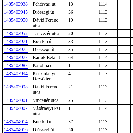
1485403938
Fehérvári út
13
1114
1485403945
Diószegi út
36
1113
1485403950
Dávid Ferenc
19
1113
utca
1485403952
Tas vezér utca
20
1113
1485403971
Bocskai út
33
1113
1485403975
Diószegi út
35
1113
1485403977
Bartók Béla út
64
1114
1485403987
Karolina út
1
1113
1485403994
Kosztolányi
4
1113
Dezső tér
1485403998
Dávid Ferenc
21
1113
utca
1485404001
Vincellér utca
25
1113
1485404007
Vásárhelyi Pál
1
1114
utca
1485404014
Bocskai út
37
1113
1485404016
Diószegi út
56
1113