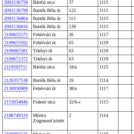
2092136759
Bártfai utca
37
1115
2092136799
Bartók Béla út
122
1115
2092136804
Bartók Béla út
113
1115
2092136816
Bartók Béla út
139
1115
2109655575
Fehérvári út
26
1117
2109655592
Fehérvári út
65
1119
2109665581
Tétényi út
63
1119
2109672372
Tétényi út
63
1119
2119593711
Bártfai utca
34/a
1115
2126357538
Bartók Béla út
19
1114
2130950909
Fehérvári út
38/a
1117
2153054046
Fraknó utca
32/b-c
1115
2188749319
Móricz
2
1114
Zsigmond körtér