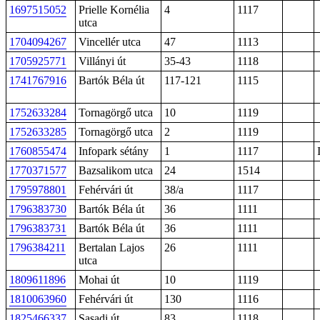
1697515052
Prielle Kornélia
4
1117
utca
1704094267
Vincellér utca
47
1113
1705925771
Villányi út
35-43
1118
1741767916
Bartók Béla út
117-121
1115
1752633284
Tornagörgő utca
10
1119
1752633285
Tornagörgő utca
2
1119
1760855474
Infopark sétány
1
1117
1770371577
Bazsalikom utca
24
1514
1795978801
Fehérvári út
38/a
1117
1796383730
Bartók Béla út
36
1111
1796383731
Bartók Béla út
36
1111
1796384211
Bertalan Lajos
26
1111
utca
1809611896
Mohai út
10
1119
1810063960
Fehérvári út
130
1116
1825466337
Sasadi út
83
1118