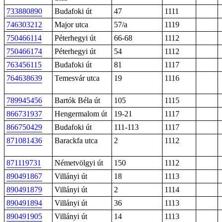
733880890
Budafoki út
47
1111
746303212
Major utca
57/a
1119
750466114
Péterhegyi út
66-68
1112
750466174
Péterhegyi út
54
1112
763456115
Budafoki út
81
1117
764638639
Temesvár utca
19
1116
789945456
Bartók Béla út
105
1115
866731937
Hengermalom út
19-21
1117
866750429
Budafoki út
111-113
1117
871081436
Barackfa utca
2
1112
871119731
Németvölgyi út
150
1112
890491867
Villányi út
18
1113
890491879
Villányi út
2
1114
890491894
Villányi út
36
1113
890491905
Villányi út
14
1113