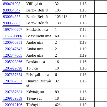
890491908
Villányi út
32
1113
930054547
Bartók Béla út
105
1115
930054557
Bartók Béla út
105-113
1115
930055503
Bartók Béla út
130
1115
1097996297
Muskétás utca
1
1112
1158720866
Bazsalikom utca
60
1116
1200956351
Andor utca
2
1119
1202347642
Andor utca
2
1119
1202347665
Andor utca
2
1119
1205928866
Bezdán utca
16
1116
1205929098
Tó utca
10
1116
1207857354
Felsőgalla utca
6
1116
1207857553
Hunyadi Mátyás
32
1116
út
1207857681
Kővirág sor
89
1116
1209139339
Tétényi út
18
1115
1209912106
Tétényi út
42/b
1119