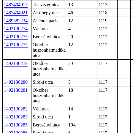
1485404017
Tas vezér utca
13
1113
1485404021
Alsóhegy utca
46
1118
1489382234
Allende park
12
1119
1492130274
Váli utca
4
1117
1492130275
Bercsényi utca
20
1117
1492130277
Október
12
1117
huszonharmadika
utca
1492130278
Október
2-6
1117
huszonharmadika
utca
1492130280
Siroki utca
5
1117
1492130281
Október
18
1117
huszonharmadika
utca
1492130282
Váli utca
14
1117
1492130283
Siroki utca
1
1117
1492130285
Bercsényi utca
19/c
1117
1492130286
Siroki utca
6
1117