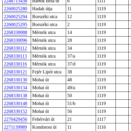
2248715438
Bartók Béla út
6
1111
2260025280
Hadak útja
11
1119
2260025294
Borszéki utca
12
1119
2260025295
Borszéki utca
2
1119
2268330088
Mérnök utca
14
1119
2268330096
Mérnök utca
28
1119
2268330112
Mérnök utca
34
1119
2268330113
Mérnök utca
37/a
1119
2268330116
Mérnök utca
37/d
1119
2268330121
Fejér Lipót utca
38
1119
2268330130
Mohai út
48
1119
2268330134
Mohai út
49/a
1119
2268330138
Mohai út
50
1119
2268330148
Mohai út
51/b
1119
2268330152
Mohai út
56
1119
2270429456
Fehérvári út
21
1117
2271139989
Kondorosi út
11
1116