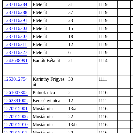
1237116284
Etele út
31
1119
1237116288
Etele út
37
1119
1237116291
Etele út
23
1119
1237116303
Etele út
15
1119
1237116307
Etele út
18
1119
1237116311
Etele út
12
1119
1237116327
Etele út
6
1119
1243638991
Bartók Béla út
21
1114
1253012754
Karinthy Frigyes
30
1111
út
1261007302
Putnok utca
2
1116
1262391005
Bercsényi utca
12
1111
1270915901
Mustár utca
13/a
1116
1270915906
Mustár utca
22
1116
1270915910
Mustár utca
13/b
1116
1270915911
Mustár utca
20
1116