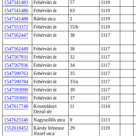
1547541483
Fehérvári út
57
1119
1547541486
Fehérvári út
63
1119
1547541488
Bártfai utca
2
1119
1547553372
Fehérvári út
55/b
1119
1547562447
Fehérvári út
38
1117
1547562449
Fehérvári út
38
1117
1547567931
Fehérvári út
32
1117
1547567936
Fehérvári út
34
1117
1547590763
Fehérvári út
35
1117
1547590784
Fehérvári út
33/a
1117
1547593090
Fehérvári út
39
1117
1547593091
Fehérvári út
37
1117
1547617746
Kosztolányi
11
1114
Dezső tér
1547625146
Nagyszőlős utca
9
1113
1552018452
Károly Iréneusz
29
1119
József utca