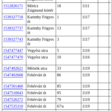
1512826171
Móricz
18
1111
Zsigmond körtér
1539327718
Karinthy Frigyes
1
1117
út
1539327737
Karinthy Frigyes
13
1117
út
1539327743
Karinthy Frigyes
3
1117
út
1547477447
Vegyész utca
5
1116
1547477470
Vegyész utca
10
1116
1547492621
Mérnök utca
33
1119
1547492668
Fehérvári út
86
1119
1547501460
Fehérvári út
85
1119
1547510043
Fehérvári út
95
1119
1547526272
Fehérvári út
79
1119
1547535310
Fehérvári út
67/a
1119