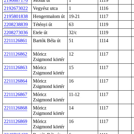
2190887176
Mohai út
1
1119
2192673022
Vegyész utca
1
1116
2195801838
Hengermalom út
19-21
1117
2208238839
Tétényi út
63
1119
2208273036
Etele út
32/c
1119
2211126861
Bartók Béla út
51
1114
2211126862
Móricz
12
1117
Zsigmond körtér
2211126863
Móricz
15
1117
Zsigmond körtér
2211126864
Móricz
16
1117
Zsigmond körtér
2211126867
Móricz
11-12
1117
Zsigmond körtér
2211126868
Móricz
14
1117
Zsigmond körtér
2211126869
Móricz
16
1117
Zsigmond körtér