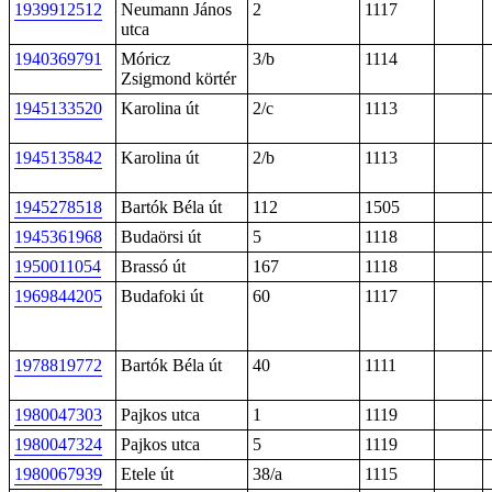
1939912512
Neumann János
2
1117
utca
1940369791
Móricz
3/b
1114
Zsigmond körtér
1945133520
Karolina út
2/c
1113
1945135842
Karolina út
2/b
1113
1945278518
Bartók Béla út
112
1505
1945361968
Budaörsi út
5
1118
1950011054
Brassó út
167
1118
1969844205
Budafoki út
60
1117
1978819772
Bartók Béla út
40
1111
1980047303
Pajkos utca
1
1119
1980047324
Pajkos utca
5
1119
1980067939
Etele út
38/a
1115