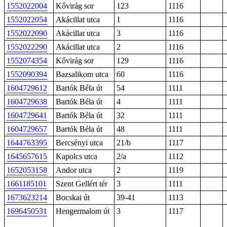
1552022004
Kővirág sor
123
1116
1552022054
Akácillat utca
1
1116
1552022090
Akácillat utca
3
1116
1552022290
Akácillat utca
2
1116
1552074354
Kővirág sor
129
1116
1552090394
Bazsalikom utca
60
1116
1604729612
Bartók Béla út
54
1111
1604729638
Bartók Béla út
4
1111
1604729641
Bartók Béla út
32
1111
1604729657
Bartók Béla út
48
1111
1644763395
Bercsényi utca
21/b
1117
1645657615
Kapolcs utca
2/a
1112
1652053158
Andor utca
2
1119
1661185101
Szent Gellért tér
3
1111
1673623214
Bocskai út
39-41
1113
1696450531
Hengermalom út
3
1117