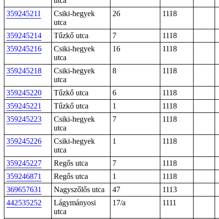
utca
359245211
Csiki-hegyek
26
1118
utca
359245214
Tűzkő utca
7
1118
359245216
Csiki-hegyek
16
1118
utca
359245218
Csiki-hegyek
8
1118
utca
359245220
Tűzkő utca
6
1118
359245221
Tűzkő utca
1
1118
359245223
Csiki-hegyek
7
1118
utca
359245226
Csiki-hegyek
1
1118
utca
359245227
Regős utca
7
1118
359246871
Regős utca
1
1118
369657631
Nagyszőlős utca
47
1113
442535252
Lágymányosi
17/a
1111
utca