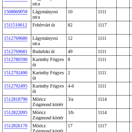
utca
1508869059
Lágymányosi
10
1111
utca
1511510612
Fehérvári út
82
1117
1512769680
Lágymányosi
12
1111
utca
1512769681
Budafoki út
49
1111
1512780590
Karinthy Frigyes
8
1111
út
1512792490
Karinthy Frigyes
2
1111
út
1512792495
Karinthy Frigyes
4-6
1111
út
1512818790
Móricz
3/a
1114
Zsigmond körtér
1512822095
Móricz
3/b
1114
Zsigmond körtér
1512826170
Móricz
17
1117
Zsigmond körtér