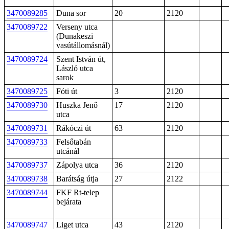
3470089285
Duna sor
20
2120
3470089722
Verseny utca
(Dunakeszi
vasútállomásnál)
3470089724
Szent István út,
László utca
sarok
3470089725
Fóti út
3
2120
3470089730
Huszka Jenő
17
2120
utca
3470089731
Rákóczi út
63
2120
3470089733
Felsőtabán
utcánál
3470089737
Zápolya utca
36
2120
3470089738
Barátság útja
27
2122
3470089744
FKF Rt-telep
bejárata
3470089747
Liget utca
43
2120