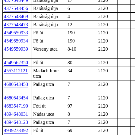
4377548449
Barátság útja
17
2120
4377548456
Barátság útja
6
2120
4377548469
Barátság útja
4
2120
4377548473
Barátság útja
12
2120
4549559933
Fő út
190
2120
4549559934
Fő út
190
2120
4549559939
Verseny utca
8-10
2120
4549562350
Fő út
80
2120
4553112121
Madách Imre
34
2120
utca
4680543453
Pallag utca
7
2120
4680543454
Pallag utca
7
2120
4683547190
Fóti út
97
2120
4894648031
Nádas utca
8
2120
4894648123
Pallag utca
7
2120
4939278392
Fő út
69
2120