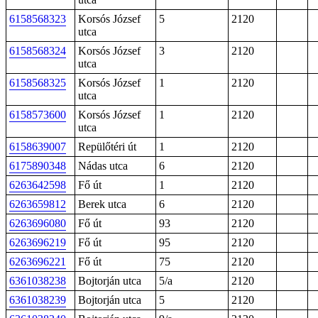
6158568323
Korsós József
5
2120
utca
6158568324
Korsós József
3
2120
utca
6158568325
Korsós József
1
2120
utca
6158573600
Korsós József
1
2120
utca
6158639007
Repülőtéri út
1
2120
6175890348
Nádas utca
6
2120
6263642598
Fő út
1
2120
6263659812
Berek utca
6
2120
6263696080
Fő út
93
2120
6263696219
Fő út
95
2120
6263696221
Fő út
75
2120
6361038238
Bojtorján utca
5/a
2120
6361038239
Bojtorján utca
5
2120