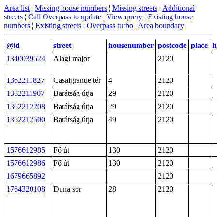
Area list
¦
Missing house numbers
¦
Missing streets
¦
Additional
streets
¦
Call Overpass to update
¦
View query
¦
Existing house
numbers
¦
Existing streets
¦
Overpass turbo
¦
Area boundary
@id
street
housenumber
postcode
place
h
1340039524
Alagi major
2120
1362211827
Casalgrande tér
4
2120
1362211907
Barátság útja
29
2120
1362212208
Barátság útja
29
2120
1362212500
Barátság útja
49
2120
1576612985
Fő út
130
2120
1576612986
Fő út
130
2120
1679665892
2120
1764320108
Duna sor
28
2120