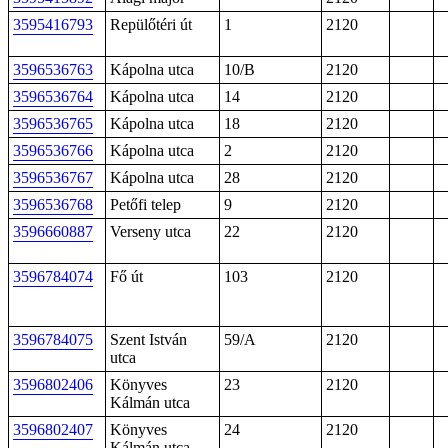
3595416793
Repülőtéri út
1
2120
3596536763
Kápolna utca
10/B
2120
3596536764
Kápolna utca
14
2120
3596536765
Kápolna utca
18
2120
3596536766
Kápolna utca
2
2120
3596536767
Kápolna utca
28
2120
3596536768
Petőfi telep
9
2120
3596660887
Verseny utca
22
2120
3596784074
Fő út
103
2120
3596784075
Szent István
59/A
2120
utca
3596802406
Könyves
23
2120
Kálmán utca
3596802407
Könyves
24
2120
Kálmán utca