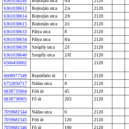
6361038240
Bojtorján utca
9/a
2120
6361038613
Bojtorján utca
2/a
2120
6361038614
Bojtorján utca
2/b
2120
6361038615
Bojtorján utca
2/c
2120
6361038633
Pálya utca
8
2120
6361038634
Pálya utca
8/a
2120
6361038639
Szegély utca
2/I
2120
6361038640
Szegély utca
2/II
2120
6566450002
2120
6608977549
Repülőtéri út
1
2120
6752850717
Nádas utca
8
2120
6838735664
Fóti út
45
2120
6838738905
Fő út
203
2120
7059681544
Nádas utca
6
2120
7059681545
Fóti út
120
2120
7059681546
Fő út
190
2120