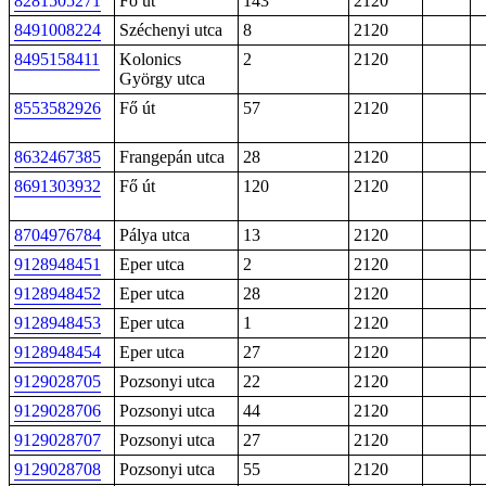
8281505271
Fő út
143
2120
8491008224
Széchenyi utca
8
2120
8495158411
Kolonics
2
2120
György utca
8553582926
Fő út
57
2120
8632467385
Frangepán utca
28
2120
8691303932
Fő út
120
2120
8704976784
Pálya utca
13
2120
9128948451
Eper utca
2
2120
9128948452
Eper utca
28
2120
9128948453
Eper utca
1
2120
9128948454
Eper utca
27
2120
9129028705
Pozsonyi utca
22
2120
9129028706
Pozsonyi utca
44
2120
9129028707
Pozsonyi utca
27
2120
9129028708
Pozsonyi utca
55
2120