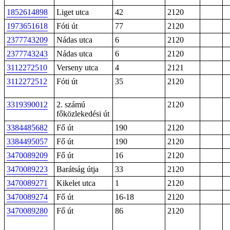
1852614898
Liget utca
42
2120
1973651618
Fóti út
77
2120
2377743209
Nádas utca
6
2120
2377743243
Nádas utca
6
2120
3112272510
Verseny utca
4
2121
3112272512
Fóti út
35
2120
3319390012
2. számú
2120
főközlekedési út
3384485682
Fő út
190
2120
3384495057
Fő út
190
2120
3470089209
Fő út
16
2120
3470089223
Barátság útja
33
2120
3470089271
Kikelet utca
1
2120
3470089274
Fő út
16-18
2120
3470089280
Fő út
86
2120