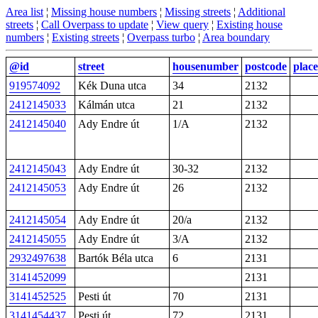
Area list
¦
Missing house numbers
¦
Missing streets
¦
Additional
streets
¦
Call Overpass to update
¦
View query
¦
Existing house
numbers
¦
Existing streets
¦
Overpass turbo
¦
Area boundary
@id
street
housenumber
postcode
place
919574092
Kék Duna utca
34
2132
2412145033
Kálmán utca
21
2132
2412145040
Ady Endre út
1/A
2132
2412145043
Ady Endre út
30-32
2132
2412145053
Ady Endre út
26
2132
2412145054
Ady Endre út
20/a
2132
2412145055
Ady Endre út
3/A
2132
2932497638
Bartók Béla utca
6
2131
3141452099
2131
3141452525
Pesti út
70
2131
3141454437
Pesti út
72
2131