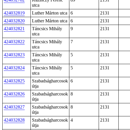
utca
424032819
Luther Márton utca
6
2131
424032820
Luther Márton utca
6
2131
424032821
Táncsics Mihály
9
2131
utca
424032822
Táncsics Mihály
7
2131
utca
424032823
Táncsics Mihály
5
2131
utca
424032824
Táncsics Mihály
5
2131
utca
424032825
Szabadságharcosok
6
2131
útja
424032826
Szabadságharcosok
8
2131
útja
424032827
Szabadságharcosok
8
2131
útja
424032828
Szabadságharcosok
4
2131
útja