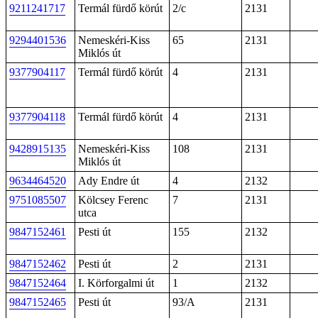
9211241717
Termál fürdő körút
2/c
2131
9294401536
Nemeskéri-Kiss
65
2131
Miklós út
9377904117
Termál fürdő körút
4
2131
9377904118
Termál fürdő körút
4
2131
9428915135
Nemeskéri-Kiss
108
2131
Miklós út
9634464520
Ady Endre út
4
2132
9751085507
Kölcsey Ferenc
7
2131
utca
9847152461
Pesti út
155
2132
9847152462
Pesti út
2
2131
9847152464
I. Körforgalmi út
1
2132
9847152465
Pesti út
93/A
2131