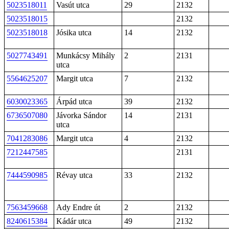
5023518011
Vasút utca
29
2132
5023518015
2132
5023518018
Jósika utca
14
2132
5027743491
Munkácsy Mihály
2
2131
utca
5564625207
Margit utca
7
2132
6030023365
Árpád utca
39
2132
6736507080
Jávorka Sándor
14
2131
utca
7041283086
Margit utca
4
2132
7212447585
2131
7444590985
Révay utca
33
2132
7563459668
Ady Endre út
2
2132
8240615384
Kádár utca
49
2132