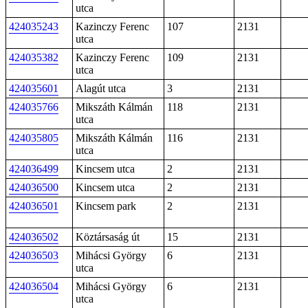
utca
424035243
Kazinczy Ferenc
107
2131
utca
424035382
Kazinczy Ferenc
109
2131
utca
424035601
Alagút utca
3
2131
424035766
Mikszáth Kálmán
118
2131
utca
424035805
Mikszáth Kálmán
116
2131
utca
424036499
Kincsem utca
2
2131
424036500
Kincsem utca
2
2131
424036501
Kincsem park
2
2131
424036502
Köztársaság út
15
2131
424036503
Mihácsi György
6
2131
utca
424036504
Mihácsi György
6
2131
utca