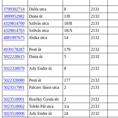
3799302714
Diófa utca
8
2131
3899952982
Duna út
1/B
2132
4329814700
Szilvás utca
18/B
2131
4329814703
Szilvás utca
18/A
2131
4881997675
Jósika utca
14
2132
4939178287
Pesti út
179
2132
5022228615
Duna út
5
2132
5022328079
Ady Endre út
8
2132
5022328080
Pesti út
177
2132
5023517991
Palczer János utca
2
2131
5023518001
Bozóky Gyula tér
2
2132
5023518002
Teleki Pál utca
1/a
2132
5023518006
Ady Endre út
24
2132