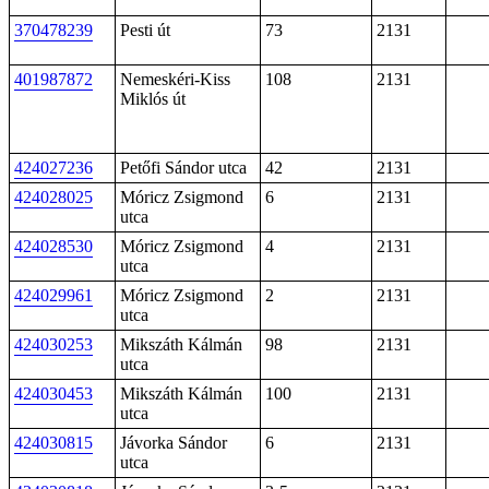
370478239
Pesti út
73
2131
401987872
Nemeskéri-Kiss
108
2131
Miklós út
424027236
Petőfi Sándor utca
42
2131
424028025
Móricz Zsigmond
6
2131
utca
424028530
Móricz Zsigmond
4
2131
utca
424029961
Móricz Zsigmond
2
2131
utca
424030253
Mikszáth Kálmán
98
2131
utca
424030453
Mikszáth Kálmán
100
2131
utca
424030815
Jávorka Sándor
6
2131
utca