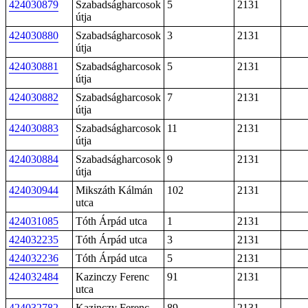
424030879
Szabadságharcosok
5
2131
útja
424030880
Szabadságharcosok
3
2131
útja
424030881
Szabadságharcosok
5
2131
útja
424030882
Szabadságharcosok
7
2131
útja
424030883
Szabadságharcosok
11
2131
útja
424030884
Szabadságharcosok
9
2131
útja
424030944
Mikszáth Kálmán
102
2131
utca
424031085
Tóth Árpád utca
1
2131
424032235
Tóth Árpád utca
3
2131
424032236
Tóth Árpád utca
5
2131
424032484
Kazinczy Ferenc
91
2131
utca
424032782
Kazinczy Ferenc
89
2131