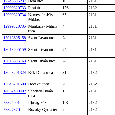
12748695237
Bem utca
10
2131
12999820733
Pesti út
176
2132
12999820734
Nemeskéri-Kiss
65
2131
Miklós út
12999820735
Munkácsy Mihály
4
2131
utca
13013695158
Szent István utca
24
2131
13013695159
Szent István utca
24
2131
13013695163
Szent István utca
24
2131
13648201324
Kék Duna utca
31
2132
13648201500
Bocskai utca
26
2132
14052400402
Schenek István
1
2131
utca
78325991
Ifjúság köz
1-3
2132
78327876
Bozóky Gyula tér
2
2132