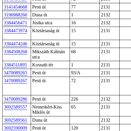
3141454668
Pesti út
77
2131
3196988260
Duna út
1
2132
3384456471
Jósika utca
16
2132
3384473974
Köztársaság út
15
2131
3384474246
Köztársaság út
15
2131
3384508268
Mikszáth Kálmán
68
2131
utca
3384511895
Kossuth tér
1
2131
3470089265
Pesti út
93/A
2131
3470089267
Pesti út
72
2131
3470089286
Pesti út
226
2132
3692589557
Nemeskéri-Kiss
65
2131
Miklós út
3692589561
Duna út
2132
3692590009
Pesti út
120
2131