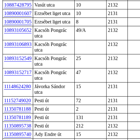
10887428795
Vasút utca
10
2132
10890001607
Erzsébet liget utca
10
2131
10890001705
Erzsébet liget utca
8
2131
10893105652
Kacsóh Pongrác
49/A
2132
utca
10893106893
Kacsóh Pongrác
2132
utca
10893152549
Kacsóh Pongrác
25
2132
utca
10893152717
Kacsóh Pongrác
47
2132
utca
11148624280
Jávorka Sándor
15
2131
utca
11152749020
Pesti út
72
2131
11350781188
Pesti út
2
2131
11350781189
Pesti út
131
2131
11350895738
Pesti út
212
2132
11350895740
Ady Endre út
15
2132