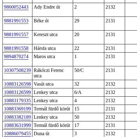
9860052443
Ady Endre út
2
2132
9881991553
Béke út
29
2131
9881991557
Kereszt utca
20
2131
9881991558
Hársfa utca
22
2131
9894870274
Maros utca
1
2131
10307508239
Rákóczi Ferenc
50/C
2131
utca
10883126598
Vasút utca
32
2132
10883126599
Lenkey utca
6/A
2132
10883179335
Lenkey utca
4
2132
10883369199
Termál fürdő körút
15
2131
10883382189
Lenkey utca
50
2132
10883631999
Termál fürdő körút
17
2131
10886079455
Duna út
3
2132