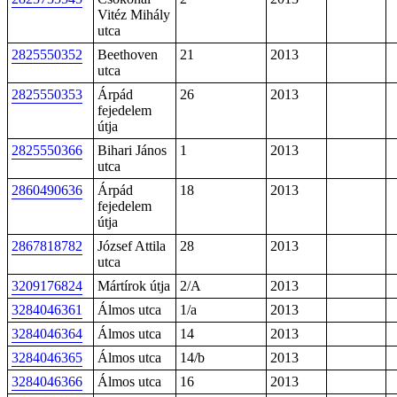
Vitéz Mihály
utca
2825550352
Beethoven
21
2013
utca
2825550353
Árpád
26
2013
fejedelem
útja
2825550366
Bihari János
1
2013
utca
2860490636
Árpád
18
2013
fejedelem
útja
2867818782
József Attila
28
2013
utca
3209176824
Mártírok útja
2/A
2013
3284046361
Álmos utca
1/a
2013
3284046364
Álmos utca
14
2013
3284046365
Álmos utca
14/b
2013
3284046366
Álmos utca
16
2013