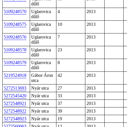
dűlő
5109248570
Uglarovica
4
2013
dűlő
5109248575
Uglarovica
10
2013
dűlő
5109248576
Uglarovica
7
2013
dűlő
5109248578
Uglarovica
23
2013
dűlő
5109248579
Uglarovica
8
2013
dűlő
5219524918
Gábor Áron
42
2013
utca
5272513693
Nyár utca
27
2013
5272545420
Nyár utca
33
2013
5272548921
Nyár utca
37
2013
5272548922
Nyár utca
39
2013
5272548923
Nyár utca
19
2013
5272560063
Nyár utca
12
2013