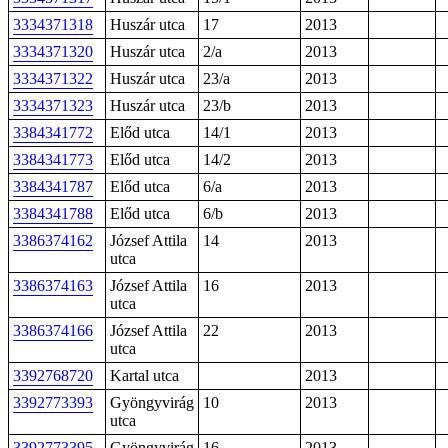
3334371318
Huszár utca
17
2013
3334371320
Huszár utca
2/a
2013
3334371322
Huszár utca
23/a
2013
3334371323
Huszár utca
23/b
2013
3384341772
Előd utca
14/1
2013
3384341773
Előd utca
14/2
2013
3384341787
Előd utca
6/a
2013
3384341788
Előd utca
6/b
2013
3386374162
József Attila
14
2013
utca
3386374163
József Attila
16
2013
utca
3386374166
József Attila
22
2013
utca
3392768720
Kartal utca
2013
3392773393
Gyöngyvirág
10
2013
utca
3392773395
Gyöngyvirág
16
2013