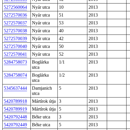
5272560064
Nyár utca
10
2013
5272570036
Nyár utca
51
2013
5272570037
Nyár utca
53
2013
5272570038
Nyár utca
40
2013
5272570039
Nyár utca
42
2013
5272570040
Nyár utca
50
2013
5272570041
Nyár utca
52
2013
5284758073
Boglárka
1/1
2013
utca
5284758074
Boglárka
1/2
2013
utca
5345637444
Damjanich
5
2013
utca
5420789918
Mártírok útja
3
2013
5420789919
Mártírok útja
5
2013
5420792448
Béke utca
3
2013
5420792449
Béke utca
5
2013