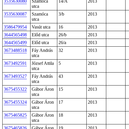
3535630080
Szamóca
14/A
2013
utca
3535630087
Szamóca
3/b
2013
utca
3586479954
Vasút utca
16
2013
3644565498
Előd utca
26/b
2013
3644565499
Előd utca
26/a
2013
3673488518
Fáy András
32
2013
utca
3673492591
József Attila
5
2013
utca
3673493527
Fáy András
43
2013
utca
3675455322
Gábor Áron
15
2013
utca
3675455324
Gábor Áron
17
2013
utca
3675465825
Gábor Áron
18
2013
utca
3675465826
Gábor Áron
19
2013