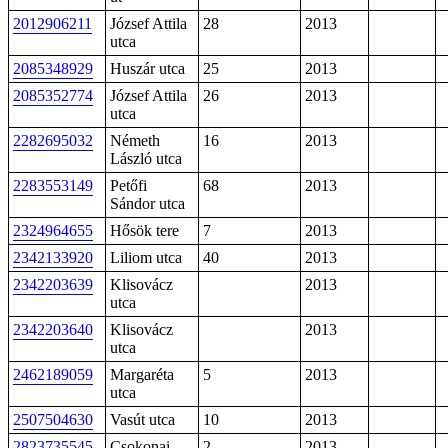
2012906211
József Attila
28
2013
utca
2085348929
Huszár utca
25
2013
2085352774
József Attila
26
2013
utca
2282695032
Németh
16
2013
László utca
2283553149
Petőfi
68
2013
Sándor utca
2324964655
Hősök tere
7
2013
2342133920
Liliom utca
40
2013
2342203639
Klisovácz
2013
utca
2342203640
Klisovácz
2013
utca
2462189059
Margaréta
5
2013
utca
2507504630
Vasút utca
10
2013
2823735545
Csokonai
2
2013