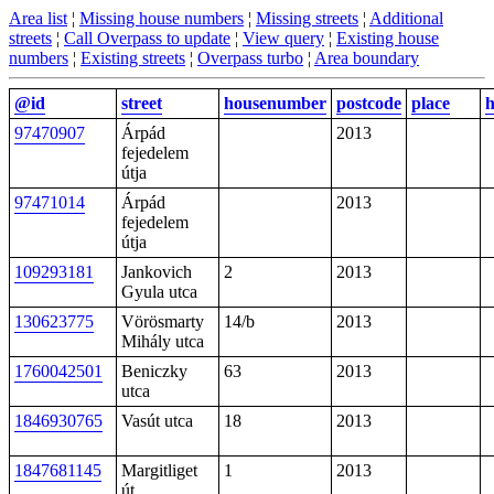
Area list
¦
Missing house numbers
¦
Missing streets
¦
Additional
streets
¦
Call Overpass to update
¦
View query
¦
Existing house
numbers
¦
Existing streets
¦
Overpass turbo
¦
Area boundary
@id
street
housenumber
postcode
place
97470907
Árpád
2013
fejedelem
útja
97471014
Árpád
2013
fejedelem
útja
109293181
Jankovich
2
2013
Gyula utca
130623775
Vörösmarty
14/b
2013
Mihály utca
1760042501
Beniczky
63
2013
utca
1846930765
Vasút utca
18
2013
1847681145
Margitliget
1
2013
út