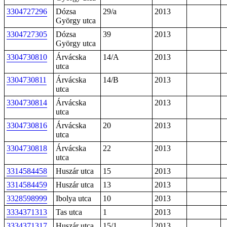
3304727296
Dózsa
29/a
2013
György utca
3304727305
Dózsa
39
2013
György utca
3304730810
Árvácska
14/A
2013
utca
3304730811
Árvácska
14/B
2013
utca
3304730814
Árvácska
2013
utca
3304730816
Árvácska
20
2013
utca
3304730818
Árvácska
22
2013
utca
3314584458
Huszár utca
15
2013
3314584459
Huszár utca
13
2013
3328598999
Ibolya utca
10
2013
3334371313
Tas utca
1
2013
3334371317
Huszár utca
15/1
2013