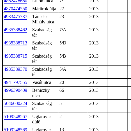
4862478660
Liliom utca
7/
2013
4870474550
Mártírok útja
27
2013
4933475737
Táncsics
23
2013
Mihály utca
4935388462
Szabadság
7/A
2013
tér
4935388713
Szabadság
5/D
2013
tér
4935388715
Szabadság
5/B
2013
tér
4935389370
Szabadság
5/A
2013
tér
4941797555
Vasút utca
20
2013
4996390409
Beniczky
66
2013
utca
5046600224
Szabadság
5
2013
tér
5109248567
Uglarovica
2
2013
dűlő
5109248569
Uglarovica
13
2013