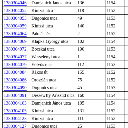
1380304046
Damjanich János utca
136
1154
1380304052
Kinizsi utca
118
1152
1380304053
Dugonics utca
49
1153
1380304059
Kinizsi utca
140
1152
1380304064
Palotás tér
2
1152
1380304069
Klapka György utca
102
1154
1380304072
Bocskai utca
190
1153
1380304077
Wesselényi utca
1
1154
1380304079
Eötvös utca
112
1153
1380304084
Rákos út
155
1152
1380304086
Oroszlán utca
75
1152
1380304090
Dugonics utca
45
1153
1380304091
Dessewffy Arisztid utca
160
1154
1380304103
Damjanich János utca
105
1154
1380304105
Kinizsi utca
131
1152
1380304123
Kinizsi utca
111
1152
1380304127
Dugonics utca
25
1153