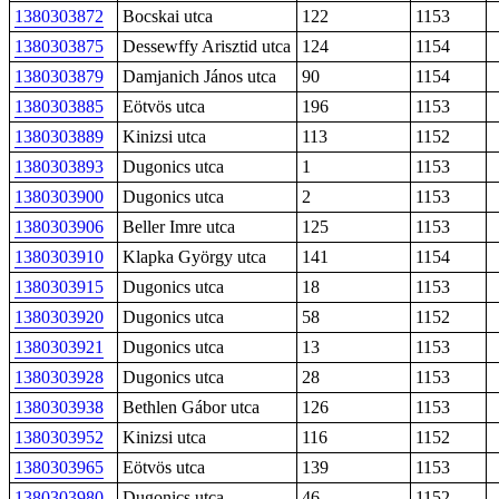
1380303872
Bocskai utca
122
1153
1380303875
Dessewffy Arisztid utca
124
1154
1380303879
Damjanich János utca
90
1154
1380303885
Eötvös utca
196
1153
1380303889
Kinizsi utca
113
1152
1380303893
Dugonics utca
1
1153
1380303900
Dugonics utca
2
1153
1380303906
Beller Imre utca
125
1153
1380303910
Klapka György utca
141
1154
1380303915
Dugonics utca
18
1153
1380303920
Dugonics utca
58
1152
1380303921
Dugonics utca
13
1153
1380303928
Dugonics utca
28
1153
1380303938
Bethlen Gábor utca
126
1153
1380303952
Kinizsi utca
116
1152
1380303965
Eötvös utca
139
1153
1380303980
Dugonics utca
46
1152