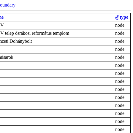
boundary
me
@type
MV
node
 telep ősrákosi református templom
node
zeti Dohánybolt
node
node
isarok
node
node
node
node
node
node
node
node
node
node