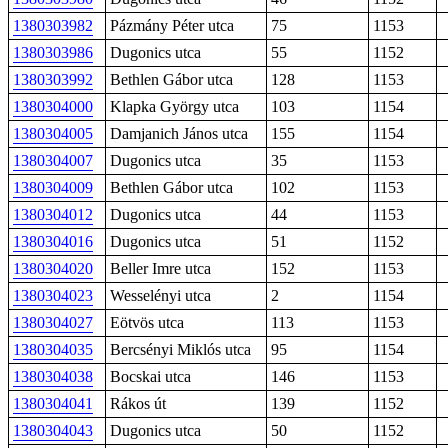
1380303982
Pázmány Péter utca
75
1153
1380303986
Dugonics utca
55
1152
1380303992
Bethlen Gábor utca
128
1153
1380304000
Klapka György utca
103
1154
1380304005
Damjanich János utca
155
1154
1380304007
Dugonics utca
35
1153
1380304009
Bethlen Gábor utca
102
1153
1380304012
Dugonics utca
44
1153
1380304016
Dugonics utca
51
1152
1380304020
Beller Imre utca
152
1153
1380304023
Wesselényi utca
2
1154
1380304027
Eötvös utca
113
1153
1380304035
Bercsényi Miklós utca
95
1154
1380304038
Bocskai utca
146
1153
1380304041
Rákos út
139
1152
1380304043
Dugonics utca
50
1152