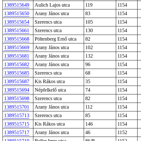
1389515649
Aulich Lajos utca
119
1154
1389515650
Arany János utca
83
1154
1389515654
Szerencs utca
105
1154
1389515661
Szerencs utca
130
1154
1389515668
Pöltenberg Ernő utca
82
1154
1389515669
Arany János utca
102
1154
1389515681
Arany János utca
132
1154
1389515682
Arany János utca
96
1154
1389515685
Szerencs utca
68
1154
1389515687
Kis Rákos utca
35
1154
1389515694
Népfelkelő utca
74
1154
1389515698
Szerencs utca
82
1154
1389515701
Arany János utca
112
1154
1389515713
Szerencs utca
85
1154
1389515715
Kis Rákos utca
146
1154
1389515717
Arany János utca
46
1152
1389515719
Beller Imre utca
86/B
1152