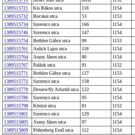
1389515721
Kis Rákos utca
118
1154
1389515732
Bocskai utca
53
1153
1389515734
Szerencs utca
166
1154
1389515746
Szerencs utca
147
1154
1389515754
Bethlen Gábor utca
99
1153
1389515761
Aulich Lajos utca
118
1154
1389515764
Arany János utca
80
1154
1389515767
Palánk utca
91
1152
1389515771
Bethlen Gábor utca
127
1153
1389515772
Szerencs utca
158
1154
1389515779
Dessewffy Arisztid utca
122
1154
1389515786
Szerencs utca
95
1154
1389515798
Kinizsi utca
81
1152
1389515801
Szerencs utca
129
1154
1389515805
Arany János utca
97
1154
1389515809
Pöltenberg Ernő utca
112
1154