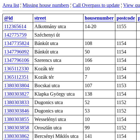
Area list
¦
Missing house numbers
¦
Call Overpass to update
¦
View qu
@id
street
housenumber
postcode
p
112365614
Alkotmány utca
14-20
1155
142775759
Széchenyi út
1347735824
Bánkút utca
108
1154
1347796092
Bánkút utca
50
1154
1347796106
Szerencs utca
166
1154
1365112330
Kozák tér
10
1154
1365112351
Kozák tér
7
1154
1380303804
Bocskai utca
107
1153
1380303827
Klapka György utca
138
1154
1380303833
Dugonics utca
52
1152
1380303846
Dugonics utca
53
1152
1380303855
Wesselényi utca
10
1154
1380303858
Oroszlán utca
99
1152
1380303862
Bercsényi Miklós utca
141
1154