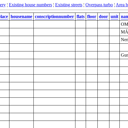
ery
¦
Existing house numbers
¦
Existing streets
¦
Overpass turbo
¦
Area 
lace
housename
conscriptionnumber
flats
floor
door
unit
na
O
MÁV
Nem
Gum