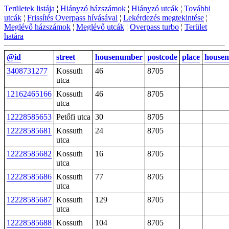
Területek listája
¦
Hiányzó házszámok
¦
Hiányzó utcák
¦
További
utcák
¦
Frissítés Overpass hívásával
¦
Lekérdezés megtekintése
¦
Meglévő házszámok
¦
Meglévő utcák
¦
Overpass turbo
¦
Terület
határa
@id
street
housenumber
postcode
place
house
3408731277
Kossuth
46
8705
utca
12162465166
Kossuth
46
8705
utca
12228585653
Petőfi utca
30
8705
12228585681
Kossuth
24
8705
utca
12228585682
Kossuth
16
8705
utca
12228585686
Kossuth
77
8705
utca
12228585687
Kossuth
129
8705
utca
12228585688
Kossuth
104
8705