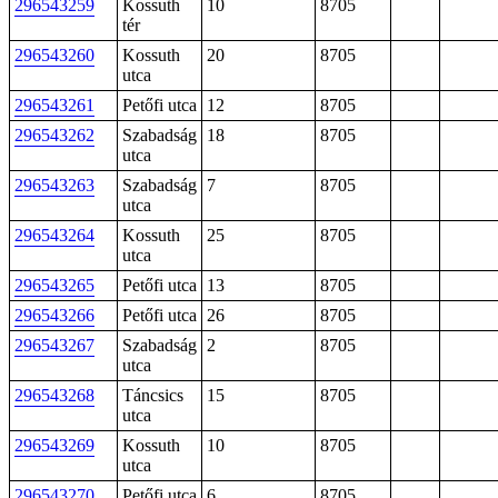
296543259
Kossuth
10
8705
tér
296543260
Kossuth
20
8705
utca
296543261
Petőfi utca
12
8705
296543262
Szabadság
18
8705
utca
296543263
Szabadság
7
8705
utca
296543264
Kossuth
25
8705
utca
296543265
Petőfi utca
13
8705
296543266
Petőfi utca
26
8705
296543267
Szabadság
2
8705
utca
296543268
Táncsics
15
8705
utca
296543269
Kossuth
10
8705
utca
296543270
Petőfi utca
6
8705