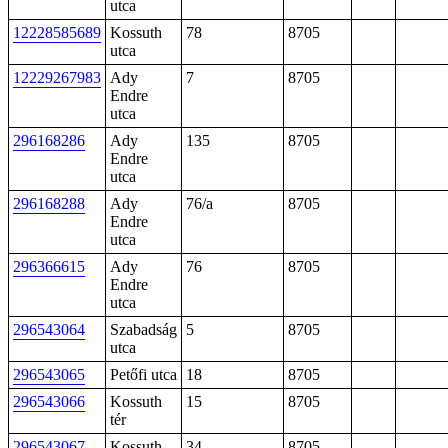
utca
12228585689
Kossuth
78
8705
utca
12229267983
Ady
7
8705
Endre
utca
296168286
Ady
135
8705
Endre
utca
296168288
Ady
76/a
8705
Endre
utca
296366615
Ady
76
8705
Endre
utca
296543064
Szabadság
5
8705
utca
296543065
Petőfi utca
18
8705
296543066
Kossuth
15
8705
tér
296543067
Kossuth
34
8705