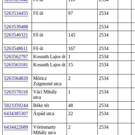
5263534455
Fő út
97
2534
5263539488
2534
5263546321
Fő út
145
2534
5263548611
Fő út
167
2534
5263562797
Kossuth Lajos út
1
2534
5263563181
Kossuth Lajos út
15
2534
5263564820
Móricz
2
2534
Zsigmond utca
5263578118
Váci Mihály
1
2534
utca
5923359244
Béke tér
48
2534
6434385307
Árpád utca
22
2534
6434422689
Vörösmarty
2
2534
Mihály utca