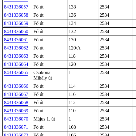
8431336057
Fő út
138
2534
8431336058
Fő út
136
2534
8431336059
Fő út
134
2534
8431336060
Fő út
132
2534
8431336061
Fő út
130
2534
8431336062
Fő út
120/A
2534
8431336063
Fő út
118
2534
8431336064
Fő út
120
2534
8431336065
Csokonai
1
2534
Mihály út
8431336066
Fő út
114
2534
8431336067
Fő út
116
2534
8431336068
Fő út
112
2534
8431336069
Fő út
110
2534
8431336070
Május 1. út
1
2534
8431336071
Fő út
108
2534
8431336072
Fő út
106
2534