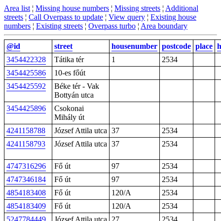
Area list
¦
Missing house numbers
¦
Missing streets
¦
Additional
streets
¦
Call Overpass to update
¦
View query
¦
Existing house
numbers
¦
Existing streets
¦
Overpass turbo
¦
Area boundary
@id
street
housenumber
postcode
place
3454422328
Tátika tér
1
2534
3454425586
10-es főút
3454425592
Béke tér - Vak
Bottyán utca
3454425896
Csokonai
Mihály út
4241158788
József Attila utca
37
2534
4241158793
József Attila utca
37
2534
4747316296
Fő út
97
2534
4747346184
Fő út
97
2534
4854183408
Fő út
120/A
2534
4854183409
Fő út
120/A
2534
5247784449
József Attila utca
27
2534