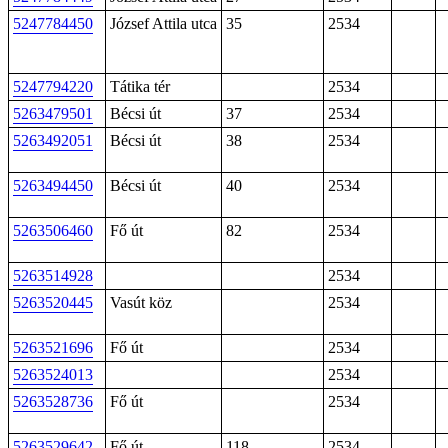
5247784450
József Attila utca
35
2534
5247794220
Tátika tér
2534
5263479501
Bécsi út
37
2534
5263492051
Bécsi út
38
2534
5263494450
Bécsi út
40
2534
5263506460
Fő út
82
2534
5263514928
2534
5263520445
Vasút köz
2534
5263521696
Fő út
2534
5263524013
2534
5263528736
Fő út
2534
5263529642
Fő út
118
2534