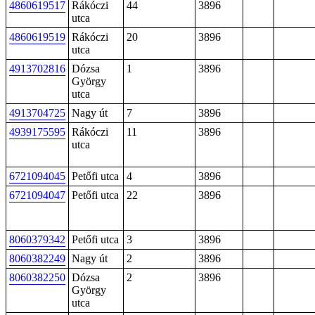
4860619517
Rákóczi
44
3896
utca
4860619519
Rákóczi
20
3896
utca
4913702816
Dózsa
1
3896
György
utca
4913704725
Nagy út
7
3896
4939175595
Rákóczi
11
3896
utca
6721094045
Petőfi utca
4
3896
6721094047
Petőfi utca
22
3896
8060379342
Petőfi utca
3
3896
8060382249
Nagy út
2
3896
8060382250
Dózsa
2
3896
György
utca