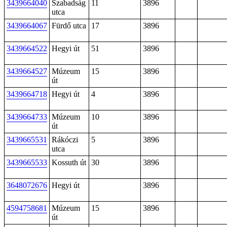
3439664040
Szabadság
11
3896
utca
3439664067
Fürdő utca
17
3896
3439664522
Hegyi út
51
3896
3439664527
Múzeum
15
3896
út
3439664718
Hegyi út
4
3896
3439664733
Múzeum
10
3896
út
3439665531
Rákóczi
5
3896
utca
3439665533
Kossuth út
30
3896
3648072676
Hegyi út
3896
4594758681
Múzeum
15
3896
út