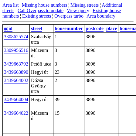
Area list
¦
Missing house numbers
¦
Missing streets
¦
Additional
streets
¦
Call Overpass to update
¦
View query
¦
Existing house
numbers
¦
Existing streets
¦
Overpass turbo
¦
Area boundary
@id
street
housenumber
postcode
place
housen
3308625574
Szabadság
1
3896
utca
3309956516
Múzeum
3
3896
út
3439663792
Petőfi utca
3
3896
3439663890
Hegyi út
23
3896
3439664002
Dózsa
2
3896
György
utca
3439664004
Hegyi út
39
3896
3439664022
Múzeum
15
3896
út