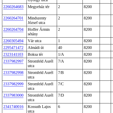
2260264683
Megyeház tér
2
8200
2260264701
Mindszenty
2
8200
József utca
2260264704
Hoffer Ármin
2
8200
sétány
2260305494
Vár utca
1
8200
2295471472
Almádi út
40
8200
2323141103
Boksa tér
1/A
8200
2337982997
Stromfeld Aurél
7/A
8200
utca
2337982998
Stromfeld Aurél
7/B
8200
utca
2337982999
Stromfeld Aurél
7/C
8200
utca
2337983000
Stromfeld Aurél
7/D
8200
utca
2341740016
Kossuth Lajos
6
8200
utca