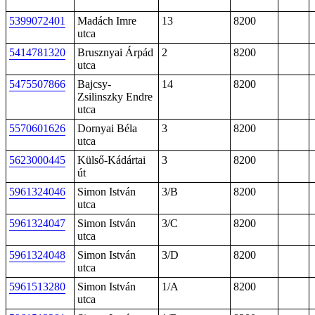
5399072401
Madách Imre
13
8200
utca
5414781320
Brusznyai Árpád
2
8200
utca
5475507866
Bajcsy-
14
8200
Zsilinszky Endre
utca
5570601626
Dornyai Béla
3
8200
utca
5623000445
Külső-Kádártai
3
8200
út
5961324046
Simon István
3/B
8200
utca
5961324047
Simon István
3/C
8200
utca
5961324048
Simon István
3/D
8200
utca
5961513280
Simon István
1/A
8200
utca