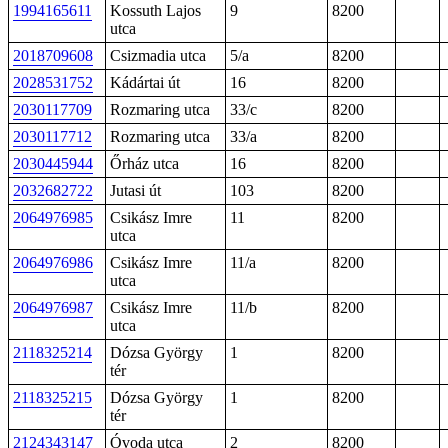
1994165611
Kossuth Lajos
9
8200
utca
2018709608
Csizmadia utca
5/a
8200
2028531752
Kádártai út
16
8200
2030117709
Rozmaring utca
33/c
8200
2030117712
Rozmaring utca
33/a
8200
2030445944
Őrház utca
16
8200
2032682722
Jutasi út
103
8200
2064976985
Csikász Imre
11
8200
utca
2064976986
Csikász Imre
11/a
8200
utca
2064976987
Csikász Imre
11/b
8200
utca
2118325214
Dózsa György
1
8200
tér
2118325215
Dózsa György
1
8200
tér
2124343147
Óvoda utca
2
8200