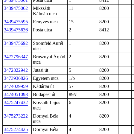
3439475061
Posta utca
1
8412
3439475062
Mikszáth
11
8200
Kálmán utca
3439475595
Fenyves utca
15
8200
3439475636
Posta utca
2
8412
3439475692
Stromfeld Aurél
1
8200
utca
3472796347
Brusznyai Árpád
2
8200
utca
3472822942
Jutasi út
5
8200
3473936826
Egyetem utca
1/b
8200
3474029959
Kádártai út
57
8200
3474051093
Budapest út
89/c
8200
3475247432
Kossuth Lajos
6
8200
utca
3475273222
Dornyai Béla
4
8200
utca
3475274425
Dornyai Béla
4
8200