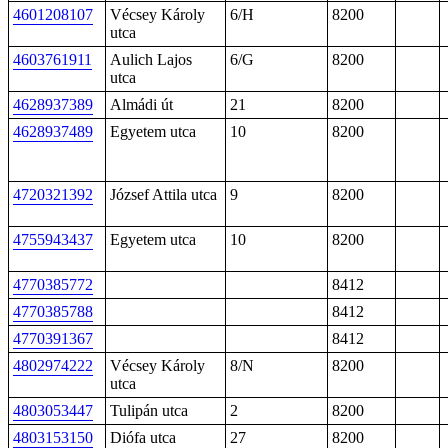
4601208107
Vécsey Károly
6/H
8200
utca
4603761911
Aulich Lajos
6/G
8200
utca
4628937389
Almádi út
21
8200
4628937489
Egyetem utca
10
8200
4720321392
József Attila utca
9
8200
4755943437
Egyetem utca
10
8200
4770385772
8412
4770385788
8412
4770391367
8412
4802974222
Vécsey Károly
8/N
8200
utca
4803053447
Tulipán utca
2
8200
4803153150
Diófa utca
27
8200