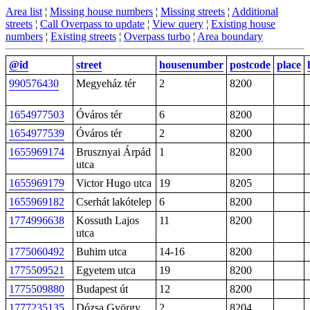
Area list
¦
Missing house numbers
¦
Missing streets
¦
Additional
streets
¦
Call Overpass to update
¦
View query
¦
Existing house
numbers
¦
Existing streets
¦
Overpass turbo
¦
Area boundary
@id
street
housenumber
postcode
place
990576430
Megyeház tér
2
8200
1654977503
Óváros tér
6
8200
1654977539
Óváros tér
2
8200
1655969174
Brusznyai Árpád
1
8200
utca
1655969179
Victor Hugo utca
19
8205
1655969182
Cserhát lakótelep
6
8200
1774996638
Kossuth Lajos
11
8200
utca
1775060492
Buhim utca
14-16
8200
1775509521
Egyetem utca
19
8200
1775509880
Budapest út
12
8200
1777235135
Dózsa György
2
8204