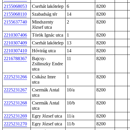
2155068053
Cserhát lakótelep
6
8200
2155068110
Szabadság tér
14
8200
2155637740
Mindszenty
2
8200
József utca
2210307406
Török Ignác utca
1
8200
2210307409
Cserhát lakótelep
13
8200
2210307410
Hóvirág utca
14
8200
2216788367
Bajcsy-
11
8200
Zsilinszky Endre
utca
2225231266
Csikász Imre
1
8200
utca
2225231267
Csermák Antal
10/a
8200
utca
2225231268
Csermák Antal
10/b
8200
utca
2225231269
Egry József utca
11/a
8200
2225231270
Egry József utca
11/b
8200