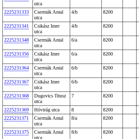
utca
2225231333
Csermák Antal
4/b
8200
utca
2225231341
Csikász Imre
4/b
8200
utca
2225231348
Csermák Antal
6/a
8200
utca
2225231356
Csikász Imre
6/a
8200
utca
2225231364
Csermák Antal
6/b
8200
utca
2225231367
Csikász Imre
6/b
8200
utca
2225231368
Dugovics Titusz
7
8200
utca
2225231369
Hóvirág utca
8
8200
2225231371
Csermák Antal
8/a
8200
utca
2225231375
Csermák Antal
8/b
8200
utca