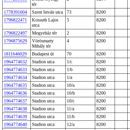
tér
1778391604
Szent István utca
73
8200
1796822471
Kossuth Lajos
5
8200
utca
1796822497
Megyeház tér
2
8200
1796875629
Vörösmarty
4
8200
Mihály tér
1811646029
Budapest út
70
8200
1964774632
Stadion utca
1/c
8200
1964774633
Stadion utca
1/b
8200
1964774634
Stadion utca
1/a
8200
1964774635
Stadion utca
10/a
8200
1964774636
Stadion utca
10/b
8200
1964774637
Stadion utca
10/c
8200
1964774638
Stadion utca
11/a
8200
1964774639
Stadion utca
11/b
8200
1964774640
Stadion utca
12/a
8200