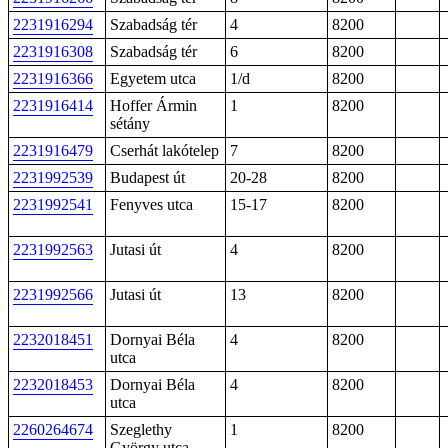
2231916294
Szabadság tér
4
8200
2231916308
Szabadság tér
6
8200
2231916366
Egyetem utca
1/d
8200
2231916414
Hoffer Ármin
1
8200
sétány
2231916479
Cserhát lakótelep
7
8200
2231992539
Budapest út
20-28
8200
2231992541
Fenyves utca
15-17
8200
2231992563
Jutasi út
4
8200
2231992566
Jutasi út
13
8200
2232018451
Dornyai Béla
4
8200
utca
2232018453
Dornyai Béla
4
8200
utca
2260264674
Szeglethy
1
8200
György utca