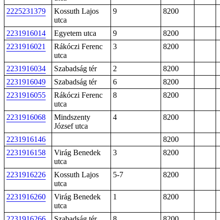
2225231379
Kossuth Lajos
9
8200
utca
2231916014
Egyetem utca
9
8200
2231916021
Rákóczi Ferenc
3
8200
utca
2231916034
Szabadság tér
2
8200
2231916049
Szabadság tér
6
8200
2231916055
Rákóczi Ferenc
8
8200
utca
2231916068
Mindszenty
4
8200
József utca
2231916146
8200
2231916158
Virág Benedek
3
8200
utca
2231916226
Kossuth Lajos
5-7
8200
utca
2231916260
Virág Benedek
1
8200
utca
2231916266
Szabadság tér
8
8200