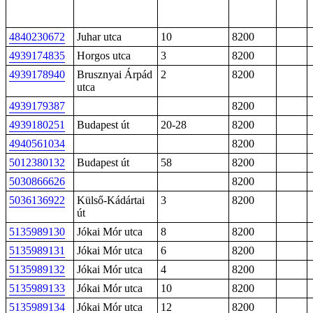
4840230672
Juhar utca
10
8200
4939174835
Horgos utca
3
8200
4939178940
Brusznyai Árpád
2
8200
utca
4939179387
8200
4939180251
Budapest út
20-28
8200
4940561034
8200
5012380132
Budapest út
58
8200
5030866626
8200
5036136922
Külső-Kádártai
3
8200
út
5135989130
Jókai Mór utca
8
8200
5135989131
Jókai Mór utca
6
8200
5135989132
Jókai Mór utca
4
8200
5135989133
Jókai Mór utca
10
8200
5135989134
Jókai Mór utca
12
8200