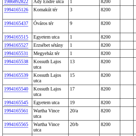
1986892822
Ady Endre utca
1
8200
1994165126
Komakút tér
3
8200
1994165437
Óváros tér
9
8200
1994165515
Egyetem utca
1
8200
1994165527
Erzsébet sétány
1
8200
1994165531
Megyeház tér
1
8200
1994165538
Kossuth Lajos
13
8200
utca
1994165539
Kossuth Lajos
15
8200
utca
1994165540
Kossuth Lajos
17
8200
utca
1994165545
Egyetem utca
19
8200
1994165561
Wartha Vince
20/a
8200
utca
1994165565
Wartha Vince
20/b
8200
utca