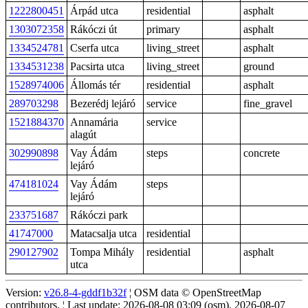
1222800451
Árpád utca
residential
asphalt
1303072358
Rákóczi út
primary
asphalt
1334524781
Cserfa utca
living_street
asphalt
1334531238
Pacsirta utca
living_street
ground
1528974006
Állomás tér
residential
asphalt
289703298
Bezerédj lejáró
service
fine_gravel
1521884370
Annamária
service
alagút
302990898
Vay Ádám
steps
concrete
lejáró
474181024
Vay Ádám
steps
lejáró
233751687
Rákóczi park
41747000
Matacsalja utca
residential
290127902
Tompa Mihály
residential
asphalt
utca
Version:
v26.8-4-gddf1b32f
¦ OSM data © OpenStreetMap
contributors. ¦ Last update: 2026-08-08 03:09 (osm), 2026-08-07