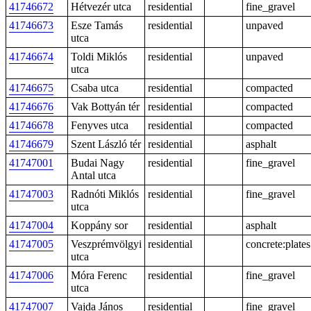
41746672
Hétvezér utca
residential
fine_gravel
41746673
Esze Tamás
residential
unpaved
utca
41746674
Toldi Miklós
residential
unpaved
utca
41746675
Csaba utca
residential
compacted
41746676
Vak Bottyán tér
residential
compacted
41746678
Fenyves utca
residential
compacted
41746679
Szent László tér
residential
asphalt
41747001
Budai Nagy
residential
fine_gravel
Antal utca
41747003
Radnóti Miklós
residential
fine_gravel
utca
41747004
Koppány sor
residential
asphalt
41747005
Veszprémvölgyi
residential
concrete:plates
utca
41747006
Móra Ferenc
residential
fine_gravel
utca
41747007
Vajda János
residential
fine_gravel