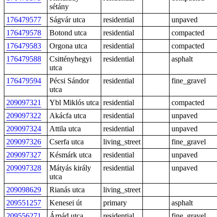
sétány
176479577
Ságvár utca
residential
unpaved
176479578
Botond utca
residential
compacted
176479583
Orgona utca
residential
compacted
176479588
Csittényhegyi
residential
asphalt
utca
176479594
Pécsi Sándor
residential
fine_gravel
utca
209097321
Ybl Miklós utca
residential
compacted
209097322
Akácfa utca
residential
unpaved
209097324
Attila utca
residential
unpaved
209097326
Cserfa utca
living_street
fine_gravel
209097327
Késmárk utca
residential
unpaved
209097328
Mátyás király
residential
unpaved
utca
209098629
Rianás utca
living_street
209551257
Kenesei út
primary
asphalt
209556271
Árpád utca
residential
fine_gravel