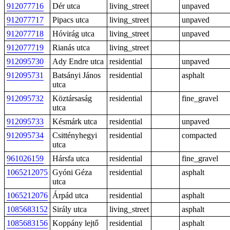
912077716
Dér utca
living_street
unpaved
912077717
Pipacs utca
living_street
unpaved
912077718
Hóvirág utca
living_street
unpaved
912077719
Rianás utca
living_street
912095730
Ady Endre utca
residential
unpaved
912095731
Batsányi János
residential
asphalt
utca
912095732
Köztársaság
residential
fine_gravel
utca
912095733
Késmárk utca
residential
unpaved
912095734
Csittényhegyi
residential
compacted
utca
961026159
Hársfa utca
residential
fine_gravel
1065212075
Gyóni Géza
residential
asphalt
utca
1065212076
Árpád utca
residential
asphalt
1085683152
Sirály utca
living_street
asphalt
1085683156
Koppány lejtő
residential
asphalt