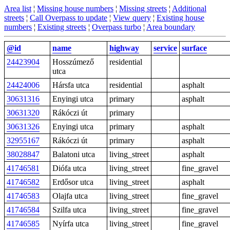
Area list
¦
Missing house numbers
¦
Missing streets
¦
Additional
streets
¦
Call Overpass to update
¦
View query
¦
Existing house
numbers
¦
Existing streets
¦
Overpass turbo
¦
Area boundary
@id
name
highway
service
surface
24423904
Hosszúmező
residential
utca
24424006
Hársfa utca
residential
asphalt
30631316
Enyingi utca
primary
asphalt
30631320
Rákóczi út
primary
30631326
Enyingi utca
primary
asphalt
32955167
Rákóczi út
primary
asphalt
38028847
Balatoni utca
living_street
asphalt
41746581
Diófa utca
living_street
fine_gravel
41746582
Erdősor utca
living_street
asphalt
41746583
Olajfa utca
living_street
fine_gravel
41746584
Szilfa utca
living_street
fine_gravel
41746585
Nyírfa utca
living_street
fine_gravel