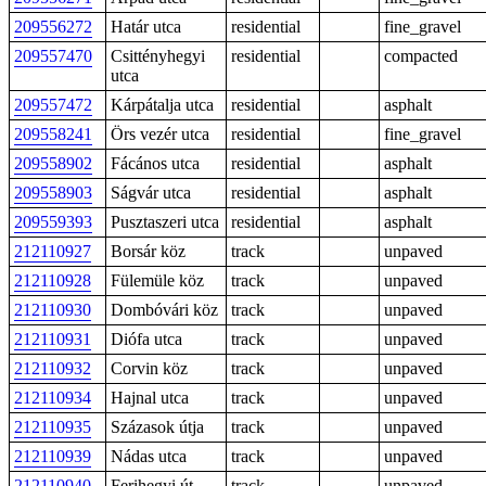
209556272
Határ utca
residential
fine_gravel
209557470
Csittényhegyi
residential
compacted
utca
209557472
Kárpátalja utca
residential
asphalt
209558241
Örs vezér utca
residential
fine_gravel
209558902
Fácános utca
residential
asphalt
209558903
Ságvár utca
residential
asphalt
209559393
Pusztaszeri utca
residential
asphalt
212110927
Borsár köz
track
unpaved
212110928
Fülemüle köz
track
unpaved
212110930
Dombóvári köz
track
unpaved
212110931
Diófa utca
track
unpaved
212110932
Corvin köz
track
unpaved
212110934
Hajnal utca
track
unpaved
212110935
Százasok útja
track
unpaved
212110939
Nádas utca
track
unpaved
212110940
Ferihegyi út
track
unpaved