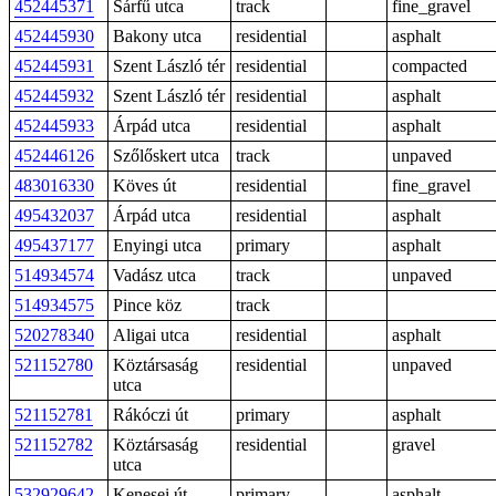
452445371
Sárfű utca
track
fine_gravel
452445930
Bakony utca
residential
asphalt
452445931
Szent László tér
residential
compacted
452445932
Szent László tér
residential
asphalt
452445933
Árpád utca
residential
asphalt
452446126
Szőlőskert utca
track
unpaved
483016330
Köves út
residential
fine_gravel
495432037
Árpád utca
residential
asphalt
495437177
Enyingi utca
primary
asphalt
514934574
Vadász utca
track
unpaved
514934575
Pince köz
track
520278340
Aligai utca
residential
asphalt
521152780
Köztársaság
residential
unpaved
utca
521152781
Rákóczi út
primary
asphalt
521152782
Köztársaság
residential
gravel
utca
532929642
Kenesei út
primary
asphalt