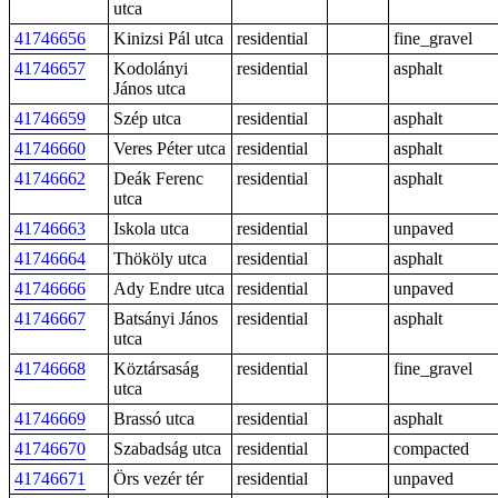
utca
41746656
Kinizsi Pál utca
residential
fine_gravel
41746657
Kodolányi
residential
asphalt
János utca
41746659
Szép utca
residential
asphalt
41746660
Veres Péter utca
residential
asphalt
41746662
Deák Ferenc
residential
asphalt
utca
41746663
Iskola utca
residential
unpaved
41746664
Thököly utca
residential
asphalt
41746666
Ady Endre utca
residential
unpaved
41746667
Batsányi János
residential
asphalt
utca
41746668
Köztársaság
residential
fine_gravel
utca
41746669
Brassó utca
residential
asphalt
41746670
Szabadság utca
residential
compacted
41746671
Örs vezér tér
residential
unpaved