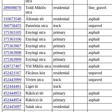
utca
289698070
Toldi Miklós
residential
fine_gravel
utca
310673546
Állomás tér
residential
asphalt
360758455
Pannónia utca
track
unpaved
375363105
Enyingi utca
primary
asphalt
375363106
Enyingi utca
primary
asphalt
375363907
Enyingi utca
primary
asphalt
375363908
Enyingi utca
primary
asphalt
375363909
Enyingi utca
primary
asphalt
428727407
Ybl Miklós utca
residential
asphalt
452421167
Fácános köz
residential
unpaved
452443999
Vivien utca
track
unpaved
452444461
Liget út
track
452444953
Rákóczi tér
primary
asphalt
452444954
Rákóczi út
primary
asphalt
452445097
Salak utca
residential