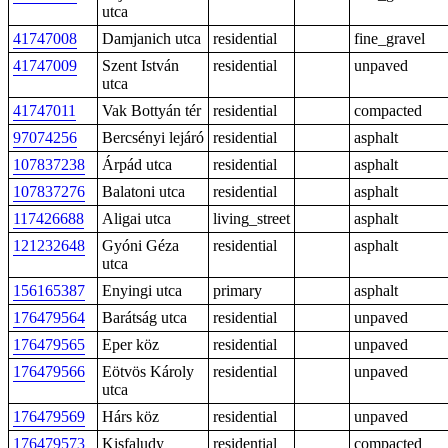
utca
41747008
Damjanich utca
residential
fine_gravel
41747009
Szent István
residential
unpaved
utca
41747011
Vak Bottyán tér
residential
compacted
97074256
Bercsényi lejáró
residential
asphalt
107837238
Árpád utca
residential
asphalt
107837276
Balatoni utca
residential
asphalt
117426688
Aligai utca
living_street
asphalt
121232648
Gyóni Géza
residential
asphalt
utca
156165387
Enyingi utca
primary
asphalt
176479564
Barátság utca
residential
unpaved
176479565
Eper köz
residential
unpaved
176479566
Eötvös Károly
residential
unpaved
utca
176479569
Hárs köz
residential
unpaved
176479573
Kisfaludy
residential
compacted