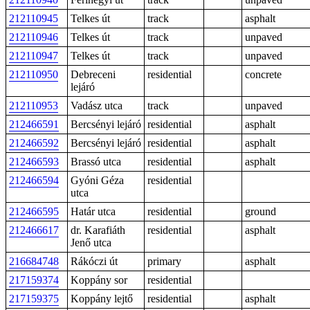
212110945
Telkes út
track
asphalt
212110946
Telkes út
track
unpaved
212110947
Telkes út
track
unpaved
212110950
Debreceni
residential
concrete
lejáró
212110953
Vadász utca
track
unpaved
212466591
Bercsényi lejáró
residential
asphalt
212466592
Bercsényi lejáró
residential
asphalt
212466593
Brassó utca
residential
asphalt
212466594
Gyóni Géza
residential
utca
212466595
Határ utca
residential
ground
212466617
dr. Karafiáth
residential
asphalt
Jenő utca
216684748
Rákóczi út
primary
asphalt
217159374
Koppány sor
residential
217159375
Koppány lejtő
residential
asphalt