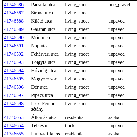
41746586
Pacsirta utca
living_street
fine_gravel
41746587
Strand utca
living_street
41746588
Kilátó utca
living_street
unpaved
41746589
Galamb utca
living_street
unpaved
41746590
Móri utca
living_street
unpaved
41746591
Nap utca
living_street
unpaved
41746592
Fehérvári utca
living_street
unpaved
41746593
Tölgyfa utca
living_street
unpaved
41746594
Hóvirág utca
living_street
unpaved
41746595
Mogyoró sor
living_street
unpaved
41746596
Dér utca
living_street
unpaved
41746597
Pipacs utca
living_street
unpaved
41746598
Liszt Ferenc
living_street
unpaved
sétány
41746653
Állomás utca
residential
asphalt
41746654
Telkes út
track
unpaved
41746655
Hunyadi János
residential
asphalt