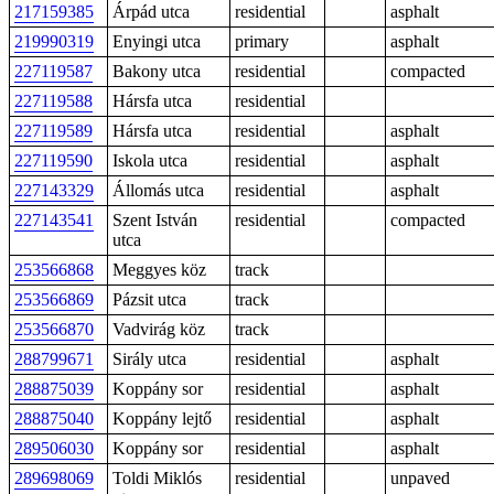
217159385
Árpád utca
residential
asphalt
219990319
Enyingi utca
primary
asphalt
227119587
Bakony utca
residential
compacted
227119588
Hársfa utca
residential
227119589
Hársfa utca
residential
asphalt
227119590
Iskola utca
residential
asphalt
227143329
Állomás utca
residential
asphalt
227143541
Szent István
residential
compacted
utca
253566868
Meggyes köz
track
253566869
Pázsit utca
track
253566870
Vadvirág köz
track
288799671
Sirály utca
residential
asphalt
288875039
Koppány sor
residential
asphalt
288875040
Koppány lejtő
residential
asphalt
289506030
Koppány sor
residential
asphalt
289698069
Toldi Miklós
residential
unpaved