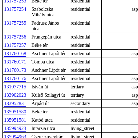
131757253
Béke tér
residential
131757254
Szabolcska
residential
asp
Mihály utca
131757255
Fadrusz János
residential
utca
131757256
Frangepán utca
residential
131757257
Béke tér
residential
131760168
Aschner Lipót tér
residential
asp
131760171
Tompa utca
residential
131760173
Aschner Lipót tér
residential
131760176
Aschner Lipót tér
residential
asp
131977715
István út
tertiary
asp
133902023
Külső Szilágyi út
tertiary
asp
133952831
Árpád út
secondary
asp
135951580
Béke tér
residential
135951581
Katód utca
residential
135994923
Intarzia utca
living_street
135994963
Cseresznyevirág
living_street
pav