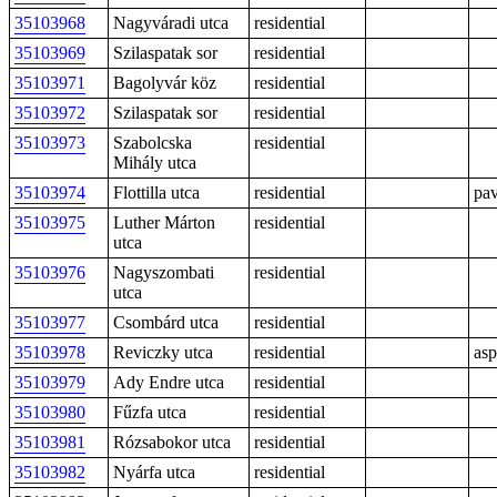
35103968
Nagyváradi utca
residential
35103969
Szilaspatak sor
residential
35103971
Bagolyvár köz
residential
35103972
Szilaspatak sor
residential
35103973
Szabolcska
residential
Mihály utca
35103974
Flottilla utca
residential
pav
35103975
Luther Márton
residential
utca
35103976
Nagyszombati
residential
utca
35103977
Csombárd utca
residential
35103978
Reviczky utca
residential
asp
35103979
Ady Endre utca
residential
35103980
Fűzfa utca
residential
35103981
Rózsabokor utca
residential
35103982
Nyárfa utca
residential