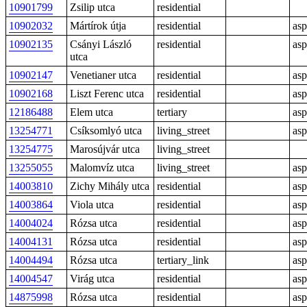
10901799
Zsilip utca
residential
10902032
Mártírok útja
residential
asp
10902135
Csányi László
residential
asp
utca
10902147
Venetianer utca
residential
asp
10902168
Liszt Ferenc utca
residential
asp
12186488
Elem utca
tertiary
asp
13254771
Csíksomlyó utca
living_street
asp
13254775
Marosújvár utca
living_street
13255055
Malomvíz utca
living_street
asp
14003810
Zichy Mihály utca
residential
asp
14003864
Viola utca
residential
asp
14004024
Rózsa utca
residential
asp
14004131
Rózsa utca
residential
asp
14004494
Rózsa utca
tertiary_link
asp
14004547
Virág utca
residential
asp
14875998
Rózsa utca
residential
asp