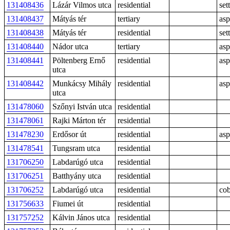
131408436
Lázár Vilmos utca
residential
sett
131408437
Mátyás tér
tertiary
asp
131408438
Mátyás tér
residential
sett
131408440
Nádor utca
tertiary
asp
131408441
Pöltenberg Ernő
residential
asp
utca
131408442
Munkácsy Mihály
residential
asp
utca
131478060
Szőnyi István utca
residential
131478061
Rajki Márton tér
residential
131478230
Erdősor út
residential
asp
131478541
Tungsram utca
residential
131706250
Labdarúgó utca
residential
131706251
Batthyány utca
residential
131706252
Labdarúgó utca
residential
cob
131756633
Fiumei út
residential
131757252
Kálvin János utca
residential