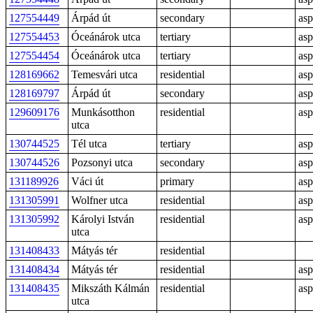
127554449
Árpád út
secondary
asp
127554453
Óceánárok utca
tertiary
asp
127554454
Óceánárok utca
tertiary
asp
128169662
Temesvári utca
residential
asp
128169797
Árpád út
secondary
asp
129609176
Munkásotthon
residential
asp
utca
130744525
Tél utca
tertiary
asp
130744526
Pozsonyi utca
secondary
asp
131189926
Váci út
primary
asp
131305991
Wolfner utca
residential
asp
131305992
Károlyi István
residential
asp
utca
131408433
Mátyás tér
residential
131408434
Mátyás tér
residential
asp
131408435
Mikszáth Kálmán
residential
asp
utca