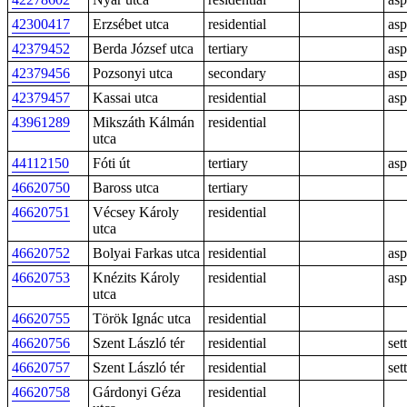
42300417
Erzsébet utca
residential
asp
42379452
Berda József utca
tertiary
asp
42379456
Pozsonyi utca
secondary
asp
42379457
Kassai utca
residential
asp
43961289
Mikszáth Kálmán
residential
utca
44112150
Fóti út
tertiary
asp
46620750
Baross utca
tertiary
46620751
Vécsey Károly
residential
utca
46620752
Bolyai Farkas utca
residential
asp
46620753
Knézits Károly
residential
asp
utca
46620755
Török Ignác utca
residential
46620756
Szent László tér
residential
sett
46620757
Szent László tér
residential
sett
46620758
Gárdonyi Géza
residential