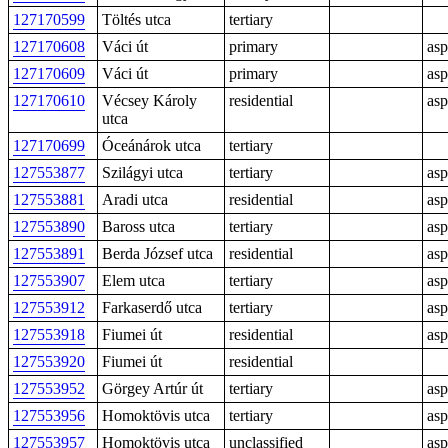
127170599
Töltés utca
tertiary
127170608
Váci út
primary
asp
127170609
Váci út
primary
asp
127170610
Vécsey Károly
residential
asp
utca
127170699
Óceánárok utca
tertiary
127553877
Szilágyi utca
tertiary
asp
127553881
Aradi utca
residential
asp
127553890
Baross utca
tertiary
asp
127553891
Berda József utca
residential
asp
127553907
Elem utca
tertiary
asp
127553912
Farkaserdő utca
tertiary
asp
127553918
Fiumei út
residential
asp
127553920
Fiumei út
residential
127553952
Görgey Artúr út
tertiary
asp
127553956
Homoktövis utca
tertiary
asp
127553957
Homoktövis utca
unclassified
asp