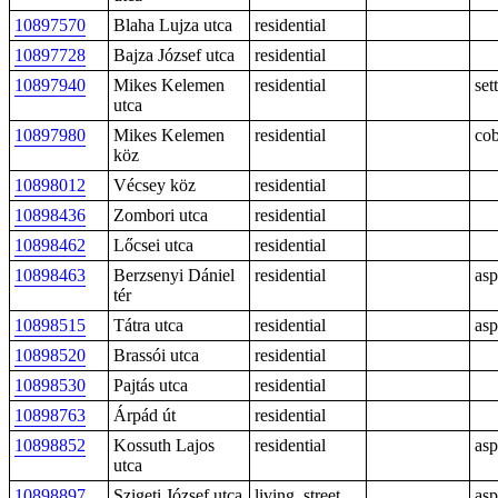
10897570
Blaha Lujza utca
residential
10897728
Bajza József utca
residential
10897940
Mikes Kelemen
residential
sett
utca
10897980
Mikes Kelemen
residential
cob
köz
10898012
Vécsey köz
residential
10898436
Zombori utca
residential
10898462
Lőcsei utca
residential
10898463
Berzsenyi Dániel
residential
asp
tér
10898515
Tátra utca
residential
asp
10898520
Brassói utca
residential
10898530
Pajtás utca
residential
10898763
Árpád út
residential
10898852
Kossuth Lajos
residential
asp
utca
10898897
Szigeti József utca
living_street
asp