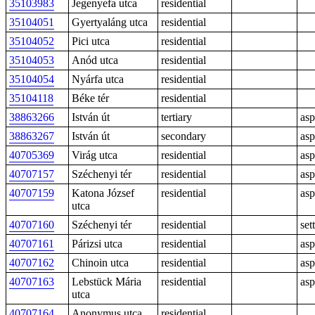
35103983
Jegenyefa utca
residential
35104051
Gyertyaláng utca
residential
35104052
Pici utca
residential
35104053
Anód utca
residential
35104054
Nyárfa utca
residential
35104118
Béke tér
residential
38863266
István út
tertiary
asp
38863267
István út
secondary
asp
40705369
Virág utca
residential
asp
40707157
Széchenyi tér
residential
asp
40707159
Katona József
residential
asp
utca
40707160
Széchenyi tér
residential
sett
40707161
Párizsi utca
residential
asp
40707162
Chinoin utca
residential
asp
40707163
Lebstück Mária
residential
asp
utca
40707164
Anonymus utca
residential