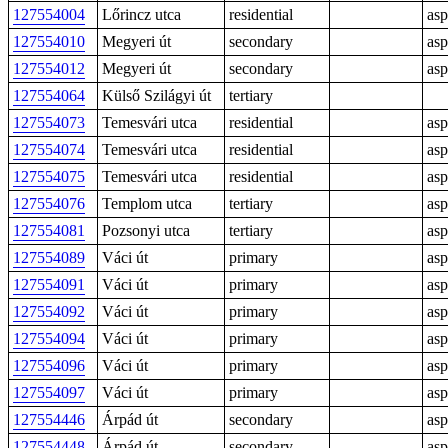
127554004
Lőrincz utca
residential
asp
127554010
Megyeri út
secondary
asp
127554012
Megyeri út
secondary
asp
127554064
Külső Szilágyi út
tertiary
127554073
Temesvári utca
residential
asp
127554074
Temesvári utca
residential
asp
127554075
Temesvári utca
residential
asp
127554076
Templom utca
tertiary
asp
127554081
Pozsonyi utca
tertiary
asp
127554089
Váci út
primary
asp
127554091
Váci út
primary
asp
127554092
Váci út
primary
asp
127554094
Váci út
primary
asp
127554096
Váci út
primary
asp
127554097
Váci út
primary
asp
127554446
Árpád út
secondary
asp
127554448
Árpád út
secondary
asp