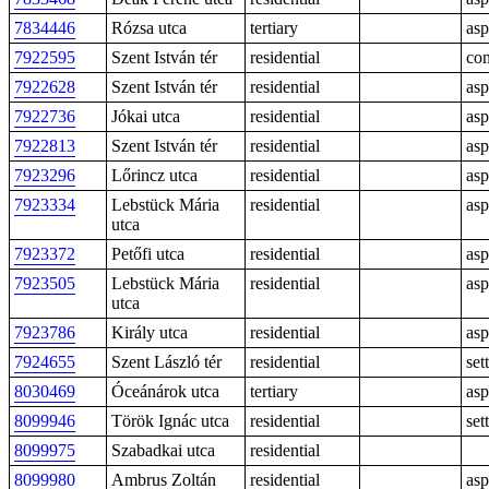
7834446
Rózsa utca
tertiary
asp
7922595
Szent István tér
residential
con
7922628
Szent István tér
residential
asp
7922736
Jókai utca
residential
asp
7922813
Szent István tér
residential
asp
7923296
Lőrincz utca
residential
asp
7923334
Lebstück Mária
residential
asp
utca
7923372
Petőfi utca
residential
asp
7923505
Lebstück Mária
residential
asp
utca
7923786
Király utca
residential
asp
7924655
Szent László tér
residential
sett
8030469
Óceánárok utca
tertiary
asp
8099946
Török Ignác utca
residential
sett
8099975
Szabadkai utca
residential
8099980
Ambrus Zoltán
residential
asp