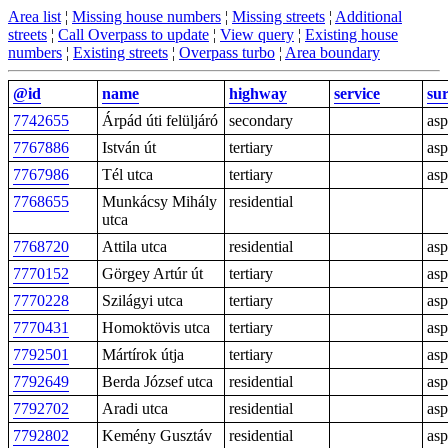
Area list
¦
Missing house numbers
¦
Missing streets
¦
Additional
streets
¦
Call Overpass to update
¦
View query
¦
Existing house
numbers
¦
Existing streets
¦
Overpass turbo
¦
Area boundary
@id
name
highway
service
sur
7742655
Árpád úti felüljáró
secondary
asp
7767886
István út
tertiary
asp
7767986
Tél utca
tertiary
asp
7768655
Munkácsy Mihály
residential
utca
7768720
Attila utca
residential
asp
7770152
Görgey Artúr út
tertiary
asp
7770228
Szilágyi utca
tertiary
asp
7770431
Homoktövis utca
tertiary
asp
7792501
Mártírok útja
tertiary
asp
7792649
Berda József utca
residential
asp
7792702
Aradi utca
residential
asp
7792802
Kemény Gusztáv
residential
asp