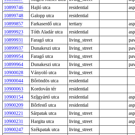
10899746
Hajló utca
residential
asp
10899748
Galopp utca
residential
10899857
Farkaserdő utca
tertiary
asp
10899923
Tóth Aladár utca
residential
asp
10899931
Faragó utca
living_street
pav
10899937
Dunakeszi utca
living_street
pav
10899954
Faragó utca
living_street
pav
10899964
Dunakeszi utca
living_street
pav
10900028
Ványoló utca
living_street
10900044
Bőröndös utca
residential
10900063
Kordován tér
residential
10900154
Szíjgyártó utca
residential
asp
10900209
Bőrfestő utca
residential
asp
10900221
Sárpatak utca
living_street
asp
10900231
Hargita utca
living_street
asp
10900247
Székpatak utca
living_street