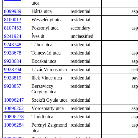
utca
8099989
Hárfa utca
residential
asp
8100013
Wesselényi utca
residential
8107453
Pozsonyi utca
secondary
asp
9241924
Íves út
unclassified
9243748
Tábor utca
residential
9928678
Temesvári utca
residential
asp
9928684
Bocskai utca
residential
asp
9928794
Lázár Vilmos utca
residential
sett
9928819
Illek Vince utca
residential
pav
9928857
Berzeviczy
residential
asp
Gergely utca
10896247
Szekfű Gyula utca
residential
10896262
Vörösmarty utca
residential
asp
10896278
Tinódi utca
residential
asp
10896284
Perényi Zsigmond
residential
asp
utca