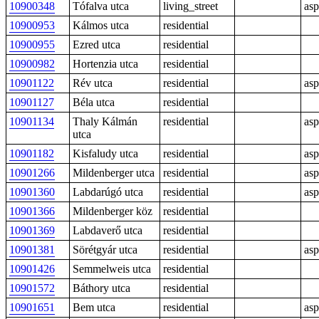
10900348
Tófalva utca
living_street
asp
10900953
Kálmos utca
residential
10900955
Ezred utca
residential
10900982
Hortenzia utca
residential
10901122
Rév utca
residential
asp
10901127
Béla utca
residential
10901134
Thaly Kálmán
residential
asp
utca
10901182
Kisfaludy utca
residential
asp
10901266
Mildenberger utca
residential
asp
10901360
Labdarúgó utca
residential
asp
10901366
Mildenberger köz
residential
10901369
Labdaverő utca
residential
10901381
Sörétgyár utca
residential
asp
10901426
Semmelweis utca
residential
10901572
Báthory utca
residential
10901651
Bem utca
residential
asp