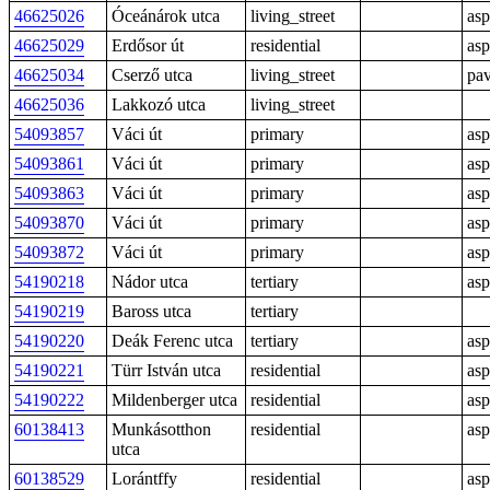
46625026
Óceánárok utca
living_street
asp
46625029
Erdősor út
residential
asp
46625034
Cserző utca
living_street
pav
46625036
Lakkozó utca
living_street
54093857
Váci út
primary
asp
54093861
Váci út
primary
asp
54093863
Váci út
primary
asp
54093870
Váci út
primary
asp
54093872
Váci út
primary
asp
54190218
Nádor utca
tertiary
asp
54190219
Baross utca
tertiary
54190220
Deák Ferenc utca
tertiary
asp
54190221
Türr István utca
residential
asp
54190222
Mildenberger utca
residential
asp
60138413
Munkásotthon
residential
asp
utca
60138529
Lorántffy
residential
asp