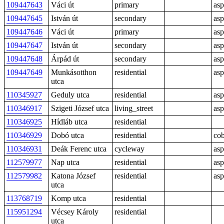
109447643
Váci út
primary
asp
109447645
István út
secondary
asp
109447646
Váci út
primary
asp
109447647
István út
secondary
asp
109447648
Árpád út
secondary
asp
109447649
Munkásotthon
residential
asp
utca
110345927
Geduly utca
residential
asp
110346917
Szigeti József utca
living_street
asp
110346925
Hídláb utca
residential
110346929
Dobó utca
residential
cob
110346931
Deák Ferenc utca
cycleway
asp
112579977
Nap utca
residential
asp
112579982
Katona József
residential
asp
utca
113768719
Komp utca
residential
115951294
Vécsey Károly
residential
utca