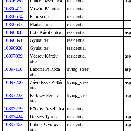
10896388
Pintér József utca
residential
asp
10896412
Vasvári Pál utca
residential
10896674
Kinizsi utca
residential
10896697
Madách utca
residential
10896868
Lotz Károly utca
residential
asp
10896891
Gyulai tér
residential
10896928
Gyulai tér
residential
10897039
Vécsey Károly
residential
asp
utca
10897158
Laborfalvi Róza
living_street
asp
utca
10897206
Závodszky Zoltán
living_street
asp
utca
10897223
Kölcsey Ferenc
living_street
asp
utca
10897279
Eötvös József utca
residential
10897424
Dessewffy utca
residential
asp
10897463
Lahner György
residential
asp
utca