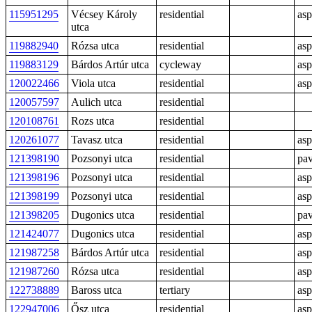
115951295
Vécsey Károly
residential
asp
utca
119882940
Rózsa utca
residential
asp
119883129
Bárdos Artúr utca
cycleway
asp
120022466
Viola utca
residential
asp
120057597
Aulich utca
residential
120108761
Rozs utca
residential
120261077
Tavasz utca
residential
asp
121398190
Pozsonyi utca
residential
pa
121398196
Pozsonyi utca
residential
asp
121398199
Pozsonyi utca
residential
asp
121398205
Dugonics utca
residential
pa
121424077
Dugonics utca
residential
asp
121987258
Bárdos Artúr utca
residential
asp
121987260
Rózsa utca
residential
asp
122738889
Baross utca
tertiary
asp
122947006
Ősz utca
residential
asp