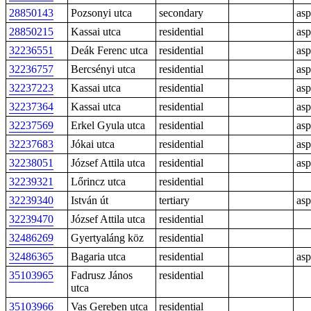
28850143
Pozsonyi utca
secondary
asp
28850215
Kassai utca
residential
asp
32236551
Deák Ferenc utca
residential
asp
32236757
Bercsényi utca
residential
asp
32237223
Kassai utca
residential
asp
32237364
Kassai utca
residential
asp
32237569
Erkel Gyula utca
residential
asp
32237683
Jókai utca
residential
asp
32238051
József Attila utca
residential
asp
32239321
Lőrincz utca
residential
32239340
István út
tertiary
asp
32239470
József Attila utca
residential
32486269
Gyertyaláng köz
residential
32486365
Bagaria utca
residential
asp
35103965
Fadrusz János
residential
utca
35103966
Vas Gereben utca
residential