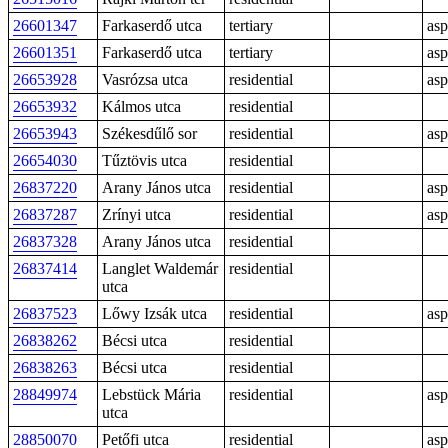
26601347
Farkaserdő utca
tertiary
asp
26601351
Farkaserdő utca
tertiary
asp
26653928
Vasrózsa utca
residential
asp
26653932
Kálmos utca
residential
26653943
Székesdűlő sor
residential
asp
26654030
Tűztövis utca
residential
26837220
Arany János utca
residential
asp
26837287
Zrínyi utca
residential
asp
26837328
Arany János utca
residential
26837414
Langlet Waldemár
residential
utca
26837523
Lőwy Izsák utca
residential
asp
26838262
Bécsi utca
residential
26838263
Bécsi utca
residential
28849974
Lebstück Mária
residential
asp
utca
28850070
Petőfi utca
residential
asp