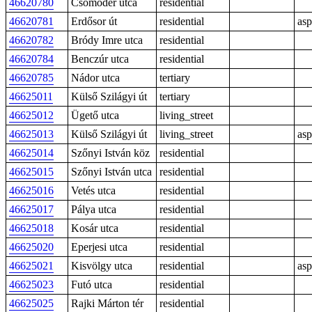
46620780
Csömödér utca
residential
46620781
Erdősor út
residential
asp
46620782
Bródy Imre utca
residential
46620784
Benczúr utca
residential
46620785
Nádor utca
tertiary
46625011
Külső Szilágyi út
tertiary
46625012
Ügető utca
living_street
46625013
Külső Szilágyi út
living_street
asp
46625014
Szőnyi István köz
residential
46625015
Szőnyi István utca
residential
46625016
Vetés utca
residential
46625017
Pálya utca
residential
46625018
Kosár utca
residential
46625020
Eperjesi utca
residential
46625021
Kisvölgy utca
residential
asp
46625023
Futó utca
residential
46625025
Rajki Márton tér
residential