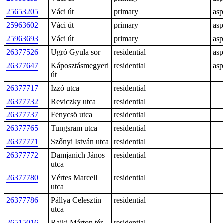
25653205
Váci út
primary
asp
25963602
Váci út
primary
asp
25963693
Váci út
primary
asp
26377526
Ugró Gyula sor
residential
asp
26377647
Káposztásmegyeri
residential
asp
út
26377717
Izzó utca
residential
26377732
Reviczky utca
residential
26377737
Fénycső utca
residential
26377765
Tungsram utca
residential
26377771
Szőnyi István utca
residential
26377772
Damjanich János
residential
utca
26377780
Vértes Marcell
residential
utca
26377786
Pállya Celesztin
residential
utca
26515016
Rajki Márton tér
residential