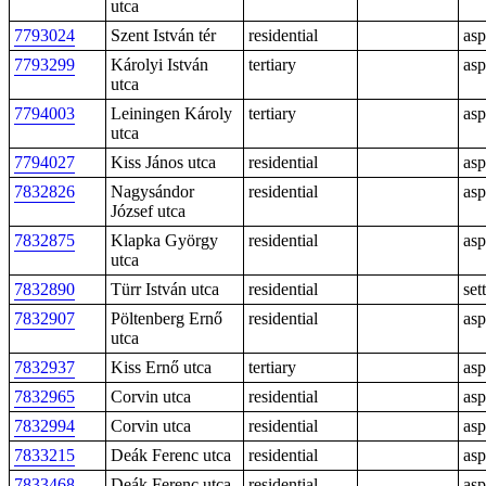
utca
7793024
Szent István tér
residential
asp
7793299
Károlyi István
tertiary
asp
utca
7794003
Leiningen Károly
tertiary
asp
utca
7794027
Kiss János utca
residential
asp
7832826
Nagysándor
residential
asp
József utca
7832875
Klapka György
residential
asp
utca
7832890
Türr István utca
residential
sett
7832907
Pöltenberg Ernő
residential
asp
utca
7832937
Kiss Ernő utca
tertiary
asp
7832965
Corvin utca
residential
asp
7832994
Corvin utca
residential
asp
7833215
Deák Ferenc utca
residential
asp
7833468
Deák Ferenc utca
residential
asp