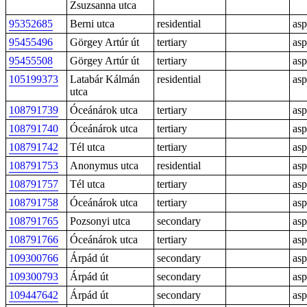
Zsuzsanna utca
95352685
Berni utca
residential
asp
95455496
Görgey Artúr út
tertiary
asp
95455508
Görgey Artúr út
tertiary
asp
105199373
Latabár Kálmán
residential
asp
utca
108791739
Óceánárok utca
tertiary
asp
108791740
Óceánárok utca
tertiary
asp
108791742
Tél utca
tertiary
asp
108791753
Anonymus utca
residential
asp
108791757
Tél utca
tertiary
asp
108791758
Óceánárok utca
tertiary
asp
108791765
Pozsonyi utca
secondary
asp
108791766
Óceánárok utca
tertiary
asp
109300766
Árpád út
secondary
asp
109300793
Árpád út
secondary
asp
109447642
Árpád út
secondary
asp