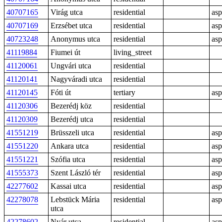
40707165
Virág utca
residential
asp
40707169
Erzsébet utca
residential
asp
40723248
Anonymus utca
residential
asp
41119884
Fiumei út
living_street
41120061
Ungvári utca
residential
41120141
Nagyváradi utca
residential
41120145
Fóti út
tertiary
asp
41120306
Bezerédj köz
residential
41120309
Bezerédj utca
residential
41551219
Brüsszeli utca
residential
asp
41551220
Ankara utca
residential
asp
41551221
Szófia utca
residential
asp
41555373
Szent László tér
residential
asp
42277602
Kassai utca
residential
asp
42278078
Lebstück Mária
residential
asp
utca
42278602
Nyár utca
residential
asp