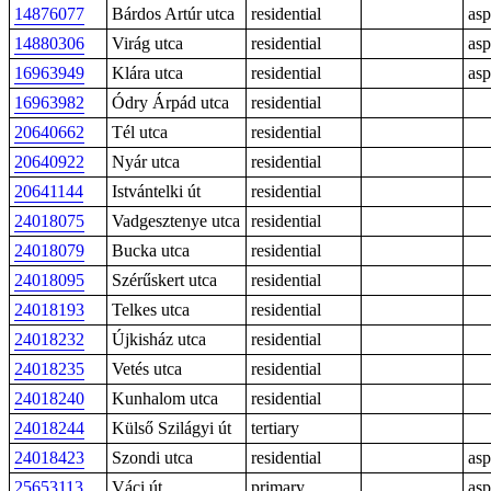
14876077
Bárdos Artúr utca
residential
asp
14880306
Virág utca
residential
asp
16963949
Klára utca
residential
asp
16963982
Ódry Árpád utca
residential
20640662
Tél utca
residential
20640922
Nyár utca
residential
20641144
Istvántelki út
residential
24018075
Vadgesztenye utca
residential
24018079
Bucka utca
residential
24018095
Szérűskert utca
residential
24018193
Telkes utca
residential
24018232
Újkisház utca
residential
24018235
Vetés utca
residential
24018240
Kunhalom utca
residential
24018244
Külső Szilágyi út
tertiary
24018423
Szondi utca
residential
asp
25653113
Váci út
primary
asp