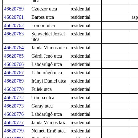
utca
46620759
Czuczor utca
residential
46620761
Baross utca
residential
asp
46620762
Tomori utca
residential
46620763
Schweidel József
residential
utca
46620764
Janda Vilmos utca
residential
46620765
Gárdi Jenő utca
residential
46620766
Labdarúgó utca
residential
46620767
Labdarúgó utca
residential
46620769
Irányi Dániel utca
residential
46620770
Fülek utca
residential
46620772
Tompa utca
residential
46620773
Garay utca
residential
46620776
Labdarúgó utca
residential
46620777
Janda Vilmos köz
residential
46620779
Németi Ernő utca
residential