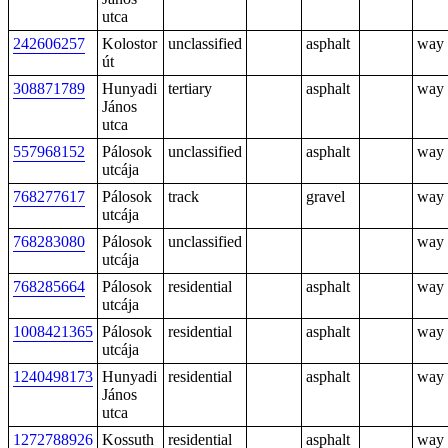
utca
242606257
Kolostor
unclassified
asphalt
way
út
308871789
Hunyadi
tertiary
asphalt
way
János
utca
557968152
Pálosok
unclassified
asphalt
way
utcája
768277617
Pálosok
track
gravel
way
utcája
768283080
Pálosok
unclassified
way
utcája
768285664
Pálosok
residential
asphalt
way
utcája
1008421365
Pálosok
residential
asphalt
way
utcája
1240498173
Hunyadi
residential
asphalt
way
János
utca
1272788926
Kossuth
residential
asphalt
way