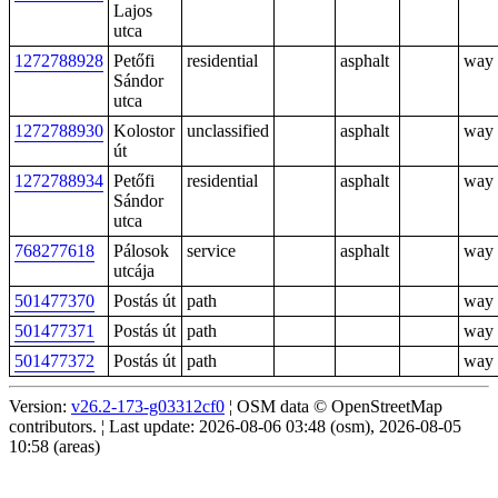
Lajos
utca
1272788928
Petőfi
residential
asphalt
way
Sándor
utca
1272788930
Kolostor
unclassified
asphalt
way
út
1272788934
Petőfi
residential
asphalt
way
Sándor
utca
768277618
Pálosok
service
asphalt
way
utcája
501477370
Postás út
path
way
501477371
Postás út
path
way
501477372
Postás út
path
way
Version:
v26.2-173-g03312cf0
¦ OSM data © OpenStreetMap
contributors. ¦ Last update: 2026-08-06 03:48 (osm), 2026-08-05
10:58 (areas)