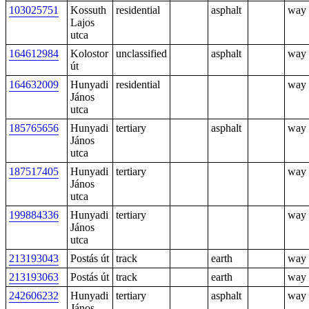
103025751
Kossuth
residential
asphalt
way
Lajos
utca
164612984
Kolostor
unclassified
asphalt
way
út
164632009
Hunyadi
residential
way
János
utca
185765656
Hunyadi
tertiary
asphalt
way
János
utca
187517405
Hunyadi
tertiary
way
János
utca
199884336
Hunyadi
tertiary
way
János
utca
213193043
Postás út
track
earth
way
213193063
Postás út
track
earth
way
242606232
Hunyadi
tertiary
asphalt
way
János