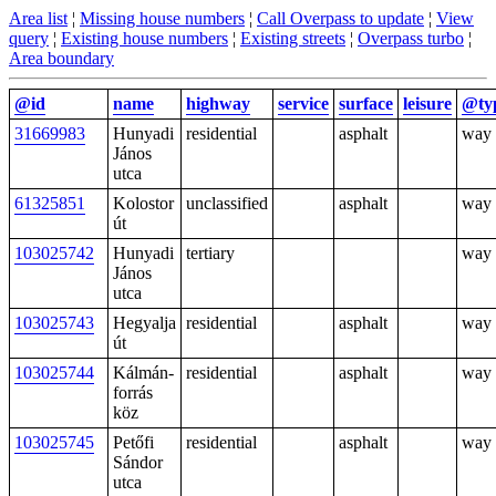
Area list
¦
Missing house numbers
¦
Call Overpass to update
¦
View
query
¦
Existing house numbers
¦
Existing streets
¦
Overpass turbo
¦
Area boundary
@id
name
highway
service
surface
leisure
@ty
31669983
Hunyadi
residential
asphalt
way
János
utca
61325851
Kolostor
unclassified
asphalt
way
út
103025742
Hunyadi
tertiary
way
János
utca
103025743
Hegyalja
residential
asphalt
way
út
103025744
Kálmán-
residential
asphalt
way
forrás
köz
103025745
Petőfi
residential
asphalt
way
Sándor
utca