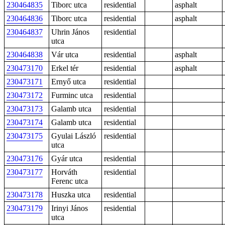
230464835
Tiborc utca
residential
asphalt
230464836
Tiborc utca
residential
asphalt
230464837
Uhrin János
residential
utca
230464838
Vár utca
residential
asphalt
230473170
Erkel tér
residential
asphalt
230473171
Ernyő utca
residential
230473172
Furminc utca
residential
230473173
Galamb utca
residential
230473174
Galamb utca
residential
230473175
Gyulai László
residential
utca
230473176
Gyár utca
residential
230473177
Horváth
residential
Ferenc utca
230473178
Huszka utca
residential
230473179
Irinyi János
residential
utca