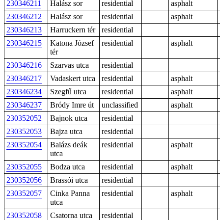
230346211
Halász sor
residential
asphalt
230346212
Halász sor
residential
asphalt
230346213
Harruckern tér
residential
230346215
Katona József
residential
asphalt
tér
230346216
Szarvas utca
residential
230346217
Vadaskert utca
residential
asphalt
230346234
Szegfű utca
residential
asphalt
230346237
Bródy Imre út
unclassified
asphalt
230352052
Bajnok utca
residential
230352053
Bajza utca
residential
230352054
Balázs deák
residential
asphalt
utca
230352055
Bodza utca
residential
asphalt
230352056
Brassói utca
residential
230352057
Cinka Panna
residential
asphalt
utca
230352058
Csatorna utca
residential