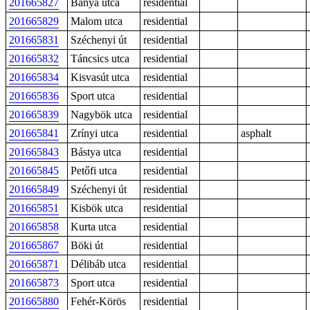
201665827
Bánya utca
residential
201665829
Malom utca
residential
201665831
Széchenyi út
residential
201665832
Táncsics utca
residential
201665834
Kisvasút utca
residential
201665836
Sport utca
residential
201665839
Nagybök utca
residential
201665841
Zrínyi utca
residential
asphalt
201665843
Bástya utca
residential
201665845
Petőfi utca
residential
201665849
Széchenyi út
residential
201665851
Kisbök utca
residential
201665858
Kurta utca
residential
201665867
Böki út
residential
201665871
Délibáb utca
residential
201665873
Sport utca
residential
201665880
Fehér-Körös
residential