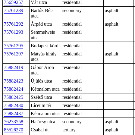
75659257
Vár utca
residential
75761289
Bartók Béla
secondary
asphalt
utca
75761292
Árpád utca
residential
asphalt
75761293
Semmelweis
residential
utca
75761295
Budapest körút
residential
75761297
Mátyás király
residential
asphalt
utca
75882419
Gábor Áron
residential
utca
75882423
Újülés utca
residential
75882424
Kétmalom utca
residential
75882425
Szélső utca
residential
75882430
Líceum tér
residential
75882437
Kétmalom utca
residential
76233558
Halácsy utca
secondary
asphalt
85526270
Csabai út
tertiary
asphalt