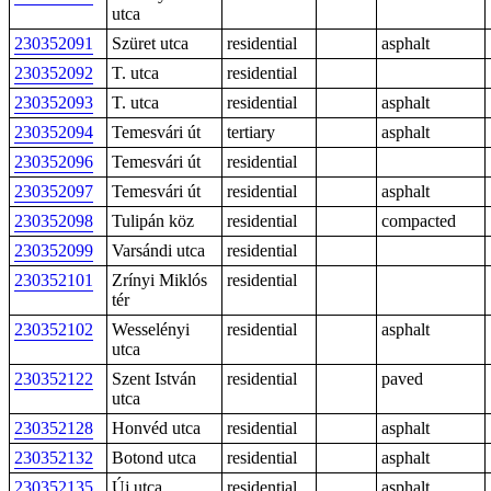
utca
230352091
Szüret utca
residential
asphalt
230352092
T. utca
residential
230352093
T. utca
residential
asphalt
230352094
Temesvári út
tertiary
asphalt
230352096
Temesvári út
residential
230352097
Temesvári út
residential
asphalt
230352098
Tulipán köz
residential
compacted
230352099
Varsándi utca
residential
230352101
Zrínyi Miklós
residential
tér
230352102
Wesselényi
residential
asphalt
utca
230352122
Szent István
residential
paved
utca
230352128
Honvéd utca
residential
asphalt
230352132
Botond utca
residential
asphalt
230352135
Új utca
residential
asphalt