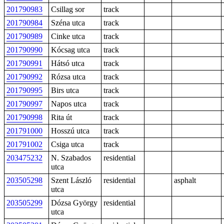
201790983
Csillag sor
track
201790984
Széna utca
track
201790989
Cinke utca
track
201790990
Kócsag utca
track
201790991
Hátsó utca
track
201790992
Rózsa utca
track
201790995
Birs utca
track
201790997
Napos utca
track
201790998
Rita út
track
201791000
Hosszú utca
track
201791002
Csiga utca
track
203475232
N. Szabados
residential
utca
203505298
Szent László
residential
asphalt
utca
203505299
Dózsa György
residential
utca