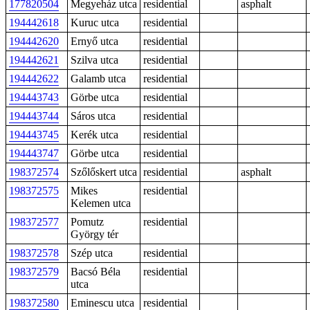
177820504
Megyeház utca
residential
asphalt
194442618
Kuruc utca
residential
194442620
Ernyő utca
residential
194442621
Szilva utca
residential
194442622
Galamb utca
residential
194443743
Görbe utca
residential
194443744
Sáros utca
residential
194443745
Kerék utca
residential
194443747
Görbe utca
residential
198372574
Szőlőskert utca
residential
asphalt
198372575
Mikes
residential
Kelemen utca
198372577
Pomutz
residential
György tér
198372578
Szép utca
residential
198372579
Bacsó Béla
residential
utca
198372580
Eminescu utca
residential