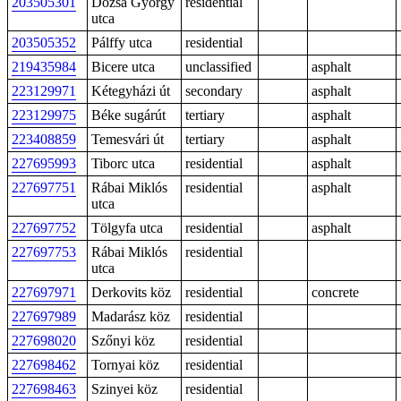
203505301
Dózsa György
residential
utca
203505352
Pálffy utca
residential
219435984
Bicere utca
unclassified
asphalt
223129971
Kétegyházi út
secondary
asphalt
223129975
Béke sugárút
tertiary
asphalt
223408859
Temesvári út
tertiary
asphalt
227695993
Tiborc utca
residential
asphalt
227697751
Rábai Miklós
residential
asphalt
utca
227697752
Tölgyfa utca
residential
asphalt
227697753
Rábai Miklós
residential
utca
227697971
Derkovits köz
residential
concrete
227697989
Madarász köz
residential
227698020
Szőnyi köz
residential
227698462
Tornyai köz
residential
227698463
Szinyei köz
residential