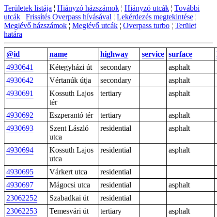
Területek listája
¦
Hiányzó házszámok
¦
Hiányzó utcák
¦
További
utcák
¦
Frissítés Overpass hívásával
¦
Lekérdezés megtekintése
¦
Meglévő házszámok
¦
Meglévő utcák
¦
Overpass turbo
¦
Terület
határa
@id
name
highway
service
surface
4930641
Kétegyházi út
secondary
asphalt
4930642
Vértanúk útja
secondary
asphalt
4930691
Kossuth Lajos
tertiary
asphalt
tér
4930692
Eszperantó tér
tertiary
asphalt
4930693
Szent László
residential
asphalt
utca
4930694
Kossuth Lajos
residential
asphalt
utca
4930695
Várkert utca
residential
4930697
Mágocsi utca
residential
asphalt
23062252
Szabadkai út
residential
23062253
Temesvári út
tertiary
asphalt