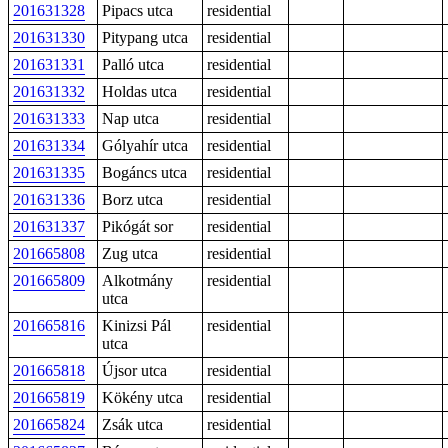
201631328
Pipacs utca
residential
201631330
Pitypang utca
residential
201631331
Palló utca
residential
201631332
Holdas utca
residential
201631333
Nap utca
residential
201631334
Gólyahír utca
residential
201631335
Bogáncs utca
residential
201631336
Borz utca
residential
201631337
Pikógát sor
residential
201665808
Zug utca
residential
201665809
Alkotmány
residential
utca
201665816
Kinizsi Pál
residential
utca
201665818
Újsor utca
residential
201665819
Kökény utca
residential
201665824
Zsák utca
residential