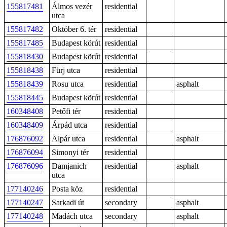
155817481
Álmos vezér
residential
utca
155817482
Október 6. tér
residential
155817485
Budapest körút
residential
155818430
Budapest körút
residential
155818438
Fürj utca
residential
155818439
Rosu utca
residential
asphalt
155818445
Budapest körút
residential
160348408
Petőfi tér
residential
160348409
Árpád utca
residential
176876092
Alpár utca
residential
asphalt
176876094
Simonyi tér
residential
176876096
Damjanich
residential
asphalt
utca
177140246
Posta köz
residential
177140247
Sarkadi út
secondary
asphalt
177140248
Madách utca
secondary
asphalt