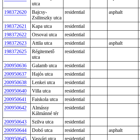
utca
198372620
Bajcsy-
residential
asphalt
Zsilinszky utca
198372621
Kapa utca
residential
198372622
Orsovai utca
residential
198372623
Attila utca
residential
asphalt
198372625
Régitemető
residential
utca
200950636
Galamb utca
residential
200950637
Hajós utca
residential
200950638
Lenkei utca
residential
200950640
Villa utca
residential
200950641
Faiskola utca
residential
200950642
Almássy
residential
Kálmánné tér
200950643
Szilva utca
residential
200950644
Dobó utca
residential
asphalt
200950645
Vasvári utca
residential