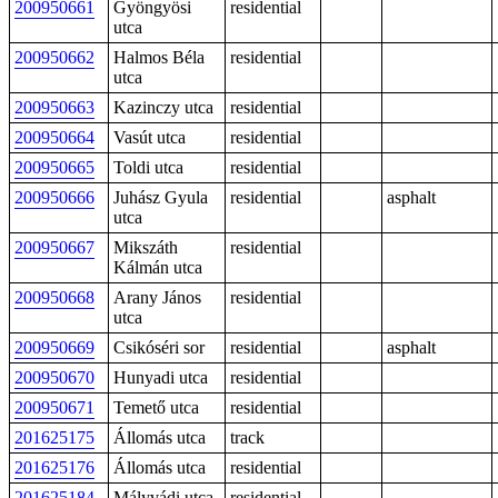
200950661
Gyöngyösi
residential
utca
200950662
Halmos Béla
residential
utca
200950663
Kazinczy utca
residential
200950664
Vasút utca
residential
200950665
Toldi utca
residential
200950666
Juhász Gyula
residential
asphalt
utca
200950667
Mikszáth
residential
Kálmán utca
200950668
Arany János
residential
utca
200950669
Csikóséri sor
residential
asphalt
200950670
Hunyadi utca
residential
200950671
Temető utca
residential
201625175
Állomás utca
track
201625176
Állomás utca
residential
201625184
Mályvádi utca
residential