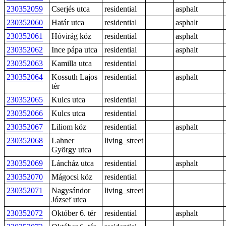
230352059
Cserjés utca
residential
asphalt
230352060
Határ utca
residential
asphalt
230352061
Hóvirág köz
residential
asphalt
230352062
Ince pápa utca
residential
asphalt
230352063
Kamilla utca
residential
230352064
Kossuth Lajos
residential
asphalt
tér
230352065
Kulcs utca
residential
230352066
Kulcs utca
residential
230352067
Liliom köz
residential
asphalt
230352068
Lahner
living_street
György utca
230352069
Láncház utca
residential
asphalt
230352070
Mágocsi köz
residential
230352071
Nagysándor
living_street
József utca
230352072
Október 6. tér
residential
asphalt