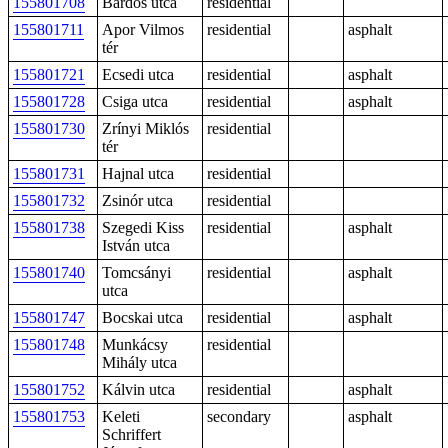
155801708
Bárdos utca
residential
155801711
Apor Vilmos
residential
asphalt
tér
155801721
Ecsedi utca
residential
asphalt
155801728
Csiga utca
residential
asphalt
155801730
Zrínyi Miklós
residential
tér
155801731
Hajnal utca
residential
155801732
Zsinór utca
residential
155801738
Szegedi Kiss
residential
asphalt
István utca
155801740
Tomcsányi
residential
asphalt
utca
155801747
Bocskai utca
residential
asphalt
155801748
Munkácsy
residential
Mihály utca
155801752
Kálvin utca
residential
asphalt
155801753
Keleti
secondary
asphalt
Schriffert