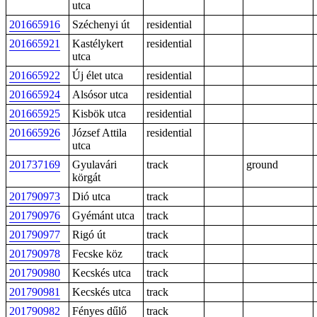
utca
201665916
Széchenyi út
residential
201665921
Kastélykert
residential
utca
201665922
Új élet utca
residential
201665924
Alsósor utca
residential
201665925
Kisbök utca
residential
201665926
József Attila
residential
utca
201737169
Gyulavári
track
ground
körgát
201790973
Dió utca
track
201790976
Gyémánt utca
track
201790977
Rigó út
track
201790978
Fecske köz
track
201790980
Kecskés utca
track
201790981
Kecskés utca
track
201790982
Fényes dűlő
track