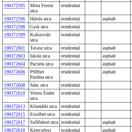
198372595
Móra Ferenc
residential
utca
198372596
Hársfa utca
residential
asphalt
198372598
Gyár utca
residential
198372599
Kolozsvári
residential
utca
198372601
Tavasz utca
residential
asphalt
198372603
Iskola utca
residential
asphalt
198372604
Pacsirta utca
residential
asphalt
198372606
Pfiffner
residential
asphalt
Paulina utca
198372608
Sánc utca
residential
198372610
Veress Endre
residential
utca
198372613
Késmárki utca
residential
198372615
Erzsébet utca
residential
198372617
Szőlőskert utca
residential
asphalt
198372618
Kerecsényi
residential
asphalt