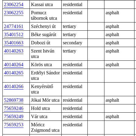
23062254
Kassai utca
residential
23062255
Pomucz
residential
asphalt
tábornok utca
24774161
Széchenyi út
tertiary
asphalt
35401512
Béke sugárút
tertiary
asphalt
35401663
Dobozi út
secondary
asphalt
40140263
Szent István
tertiary
asphalt
utca
40140264
Körös utca
residential
asphalt
40140265
Erdélyi Sándor
residential
utca
40140266
Kenyérsütő
residential
utca
52869738
Jókai Mór utca
residential
asphalt
75659246
Hold utca
residential
75659249
Vár utca
residential
asphalt
75659253
Móricz
residential
Zsigmond utca