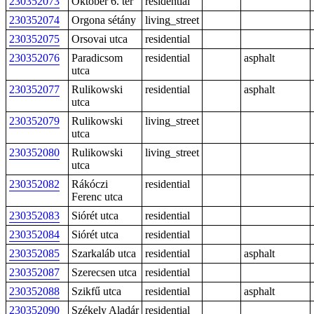
230352073
Október 6. tér
residential
230352074
Orgona sétány
living_street
230352075
Orsovai utca
residential
230352076
Paradicsom
residential
asphalt
utca
230352077
Rulikowski
residential
asphalt
utca
230352079
Rulikowski
living_street
utca
230352080
Rulikowski
living_street
utca
230352082
Rákóczi
residential
Ferenc utca
230352083
Siórét utca
residential
230352084
Siórét utca
residential
230352085
Szarkaláb utca
residential
asphalt
230352087
Szerecsen utca
residential
230352088
Szikfű utca
residential
asphalt
230352090
Székely Aladár
residential