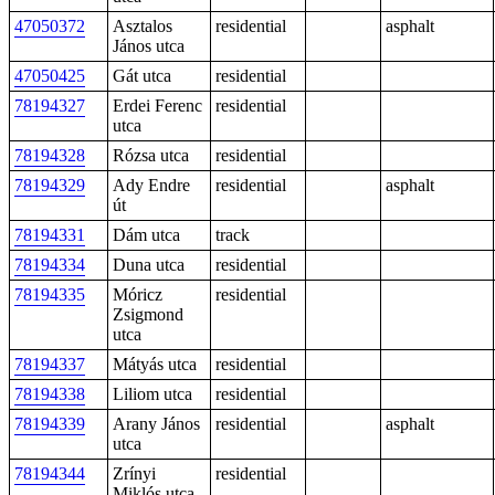
47050372
Asztalos
residential
asphalt
János utca
47050425
Gát utca
residential
78194327
Erdei Ferenc
residential
utca
78194328
Rózsa utca
residential
78194329
Ady Endre
residential
asphalt
út
78194331
Dám utca
track
78194334
Duna utca
residential
78194335
Móricz
residential
Zsigmond
utca
78194337
Mátyás utca
residential
78194338
Liliom utca
residential
78194339
Arany János
residential
asphalt
utca
78194344
Zrínyi
residential
Miklós utca