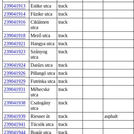
239041913
Estike utca
track
239041914
Füzike utca
track
239041916
Ciklámen
track
utca
239041918
Mező utca
track
239041921
Hangya utca
track
239041923
Szúnyog
track
utca
239041924
Darázs utca
track
239041926
Pillangó utca
track
239041929
Futrinka utca
track
239041931
Méhecske
track
utca
239041938
Csalogány
track
utca
239041939
Riesner út
track
asphalt
239041941
Tücsök utca
track
239041944
Bogár utca
track