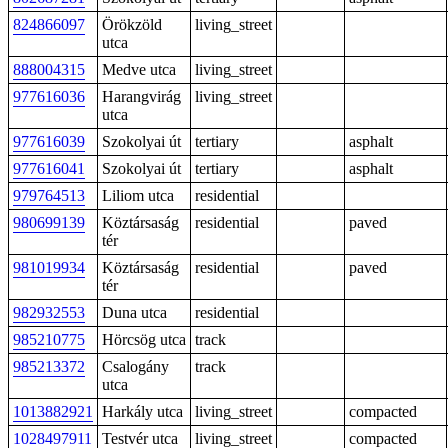
824866097
Örökzöld
living_street
utca
888004315
Medve utca
living_street
977616036
Harangvirág
living_street
utca
977616039
Szokolyai út
tertiary
asphalt
977616041
Szokolyai út
tertiary
asphalt
979764513
Liliom utca
residential
980699139
Köztársaság
residential
paved
tér
981019934
Köztársaság
residential
paved
tér
982932553
Duna utca
residential
985210775
Hörcsög utca
track
985213372
Csalogány
track
utca
1013882921
Harkály utca
living_street
compacted
1028497911
Testvér utca
living_street
compacted