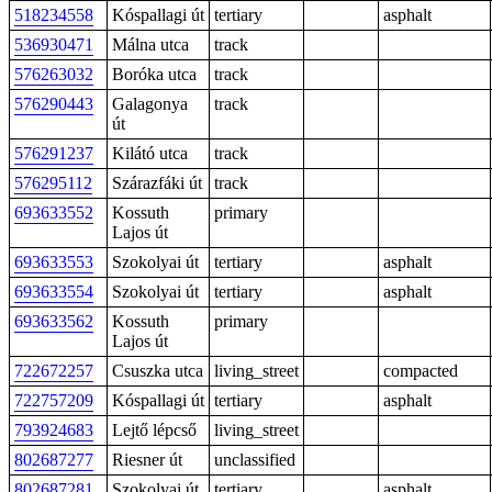
518234558
Kóspallagi út
tertiary
asphalt
536930471
Málna utca
track
576263032
Boróka utca
track
576290443
Galagonya
track
út
576291237
Kilátó utca
track
576295112
Szárazfáki út
track
693633552
Kossuth
primary
Lajos út
693633553
Szokolyai út
tertiary
asphalt
693633554
Szokolyai út
tertiary
asphalt
693633562
Kossuth
primary
Lajos út
722672257
Csuszka utca
living_street
compacted
722757209
Kóspallagi út
tertiary
asphalt
793924683
Lejtő lépcső
living_street
802687277
Riesner út
unclassified
802687281
Szokolyai út
tertiary
asphalt