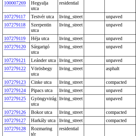
100007269
Hegyalja
residential
utca
107279117
Testvér utca
living_street
unpaved
107279118
Szerpentin
living_street
unpaved
utca
107279119
Héja utca
living_street
unpaved
107279120
Sárgarigó
living_street
unpaved
utca
107279121
Leánder utca
living_street
unpaved
107279122
Vörösbegy
living_street
asphalt
utca
107279123
Cinke utca
living_street
compacted
107279124
Pipacs utca
living_street
unpaved
107279125
Gyöngyvirág
living_street
unpaved
utca
107279126
Bokor utca
living_street
compacted
107279127
Harkály utca
living_street
compacted
107279128
Rozmaring
residential
tér