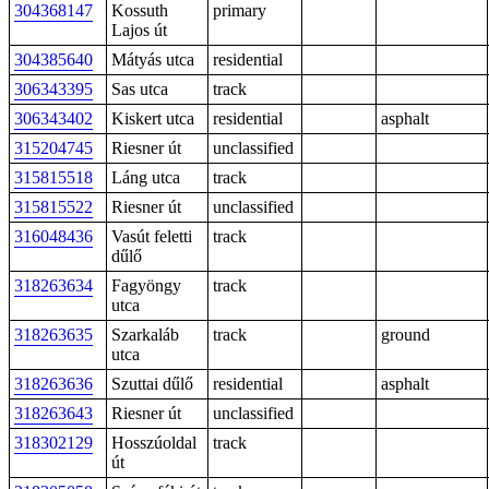
304368147
Kossuth
primary
Lajos út
304385640
Mátyás utca
residential
306343395
Sas utca
track
306343402
Kiskert utca
residential
asphalt
315204745
Riesner út
unclassified
315815518
Láng utca
track
315815522
Riesner út
unclassified
316048436
Vasút feletti
track
dűlő
318263634
Fagyöngy
track
utca
318263635
Szarkaláb
track
ground
utca
318263636
Szuttai dűlő
residential
asphalt
318263643
Riesner út
unclassified
318302129
Hosszúoldal
track
út