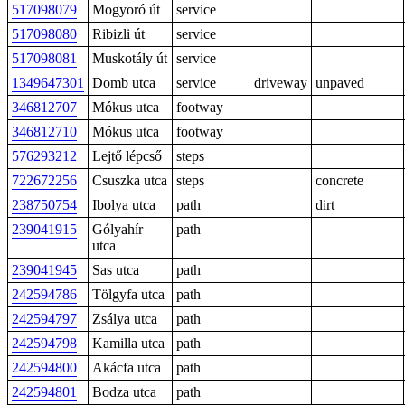
517098079
Mogyoró út
service
517098080
Ribizli út
service
517098081
Muskotály út
service
1349647301
Domb utca
service
driveway
unpaved
346812707
Mókus utca
footway
346812710
Mókus utca
footway
576293212
Lejtő lépcső
steps
722672256
Csuszka utca
steps
concrete
238750754
Ibolya utca
path
dirt
239041915
Gólyahír
path
utca
239041945
Sas utca
path
242594786
Tölgyfa utca
path
242594797
Zsálya utca
path
242594798
Kamilla utca
path
242594800
Akácfa utca
path
242594801
Bodza utca
path