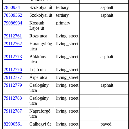
78509341
Szokolyai út
tertiary
asphalt
78509362
Szokolyai út
tertiary
asphalt
79086934
Kossuth
primary
Lajos út
79112761
Rozs utca
living_street
79112762
Harangvirág
living_street
utca
79112773
Bükköny
living_street
asphalt
utca
79112776
Lejtő utca
living_street
79112777
Árpa utca
living_street
79112779
Csalogány
living_street
asphalt
utca
79112783
Csalogány
living_street
utca
79112787
Napraforgó
living_street
utca
82900561
Gálhegyi út
living_street
paved