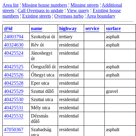
Area list
¦
Missing house numbers
¦
Missing streets
¦
Additional
streets
¦
Call Overpass to update
¦
View query
¦
Existing house
numbers
¦
Existing streets
¦
Overpass turbo
¦
Area boundary
@id
name
highway
service
surface
24003794
Szokolyai út
tertiary
asphalt
40324630
Rév út
residential
asphalt
40425524
Jánoshegyi
residential
út
40425525
Öregszőlő út
residential
asphalt
40425526
Óhegyi utca
residential
asphalt
40425528
Eper utca
residential
40425529
Szuttai dűlő
residential
gravel
40425530
Szuttai utca
residential
40425531
Mély utca
residential
40425532
Dézsmás
residential
dűlő
47050367
Szabadság
residential
asphalt
utca