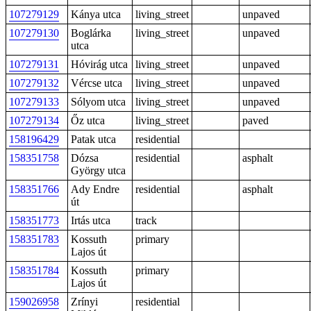
107279129
Kánya utca
living_street
unpaved
107279130
Boglárka
living_street
unpaved
utca
107279131
Hóvirág utca
living_street
unpaved
107279132
Vércse utca
living_street
unpaved
107279133
Sólyom utca
living_street
unpaved
107279134
Őz utca
living_street
paved
158196429
Patak utca
residential
158351758
Dózsa
residential
asphalt
György utca
158351766
Ady Endre
residential
asphalt
út
158351773
Irtás utca
track
158351783
Kossuth
primary
Lajos út
158351784
Kossuth
primary
Lajos út
159026958
Zrínyi
residential