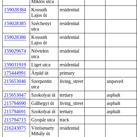
Miklós utca
159028384
Kossuth
residential
Lajos út
159028385
Széchenyi
residential
utca
159028386
Kossuth
residential
Lajos út
159029674
Névtelen
residential
utca
159031919
Liget utca
residential
175444991
Árpád út
primary
215653046
Szerpentin
living_street
unpaved
utca
215653047
Szokolyai út
tertiary
asphalt
215794690
Gálhegyi út
living_street
asphalt
215794691
Szokolyai út
tertiary
asphalt
215794715
Gyopár utca
track
216243075
Vörösmarty
residential
Mihály út