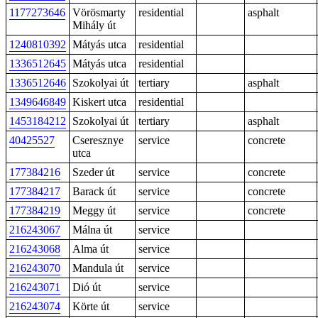
1177273646
Vörösmarty
residential
asphalt
Mihály út
1240810392
Mátyás utca
residential
1336512645
Mátyás utca
residential
1336512646
Szokolyai út
tertiary
asphalt
1349646849
Kiskert utca
residential
1453184212
Szokolyai út
tertiary
asphalt
40425527
Cseresznye
service
concrete
utca
177384216
Szeder út
service
concrete
177384217
Barack út
service
concrete
177384219
Meggy út
service
concrete
216243067
Málna út
service
216243068
Alma út
service
216243070
Mandula út
service
216243071
Dió út
service
216243074
Körte út
service