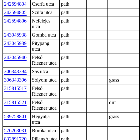
242594804
Cserfa utca
path
242594805
Szilfa utca
path
242594806
Nefelejcs
path
utca
243045938
Gomba utca
path
243045939
Pitypang
path
utca
243045940
Felső
path
Riezner utca
306343394
Sas utca
path
306343396
Sólyom utca
path
grass
315815517
Felső
path
Riezner utca
315815521
Felső
path
dirt
Riezner utca
539758801
Hegyalja
path
grass
utca
576263031
Boróka utca
path
832891720
Pillangó utca
path