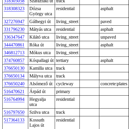
318305058
Szárazfáki út
track
318308323
Dózsa
residential
asphalt
György utca
327276947
Gálhegyi út
living_street
paved
331796230
Mátyás utca
residential
asphalt
336347647
Kilátó utca
living_street
unpaved
344470861
Róka út
living_street
asphalt
346812713
Mókus utca
living_street
374760857
Kóspallagi út
tertiary
asphalt
376650130
Kamilla utca
track
376650134
Mályva utca
track
376650240
Alsómező út
cycleway
concrete:plates
516470621
Árpád út
primary
516764994
Hegyalja
residential
utca
516797650
Szilva utca
track
517364133
Kossuth
residential
Lajos út