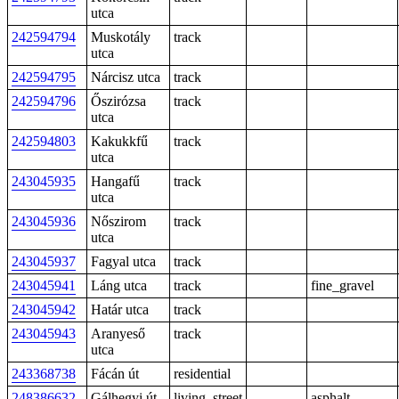
utca
242594794
Muskotály
track
utca
242594795
Nárcisz utca
track
242594796
Őszirózsa
track
utca
242594803
Kakukkfű
track
utca
243045935
Hangafű
track
utca
243045936
Nőszirom
track
utca
243045937
Fagyal utca
track
243045941
Láng utca
track
fine_gravel
243045942
Határ utca
track
243045943
Aranyeső
track
utca
243368738
Fácán út
residential
248386632
Gálhegyi út
living_street
asphalt