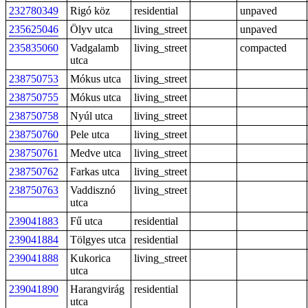
232780349
Rigó köz
residential
unpaved
235625046
Ölyv utca
living_street
unpaved
235835060
Vadgalamb
living_street
compacted
utca
238750753
Mókus utca
living_street
238750755
Mókus utca
living_street
238750758
Nyúl utca
living_street
238750760
Pele utca
living_street
238750761
Medve utca
living_street
238750762
Farkas utca
living_street
238750763
Vaddisznó
living_street
utca
239041883
Fű utca
residential
239041884
Tölgyes utca
residential
239041888
Kukorica
living_street
utca
239041890
Harangvirág
residential
utca