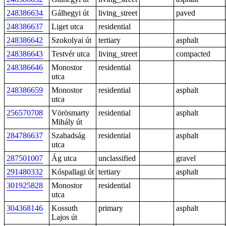
248386634
Gálhegyi út
living_street
paved
248386637
Liget utca
residential
248386642
Szokolyai út
tertiary
asphalt
248386643
Testvér utca
living_street
compacted
248386646
Monostor
residential
utca
248386659
Monostor
residential
asphalt
utca
256570708
Vörösmarty
residential
asphalt
Mihály út
284786637
Szabadság
residential
asphalt
utca
287501007
Ág utca
unclassified
gravel
291480332
Kóspallagi út
tertiary
asphalt
301925828
Monostor
residential
utca
304368146
Kossuth
primary
asphalt
Lajos út