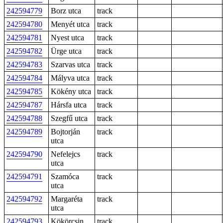
242594779
Borz utca
track
242594780
Menyét utca
track
242594781
Nyest utca
track
242594782
Ürge utca
track
242594783
Szarvas utca
track
242594784
Mályva utca
track
242594785
Kökény utca
track
242594787
Hársfa utca
track
242594788
Szegfű utca
track
242594789
Bojtorján
track
utca
242594790
Nefelejcs
track
utca
242594791
Szamóca
track
utca
242594792
Margaréta
track
utca
242594793
Kökörcsin
track