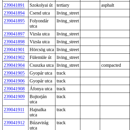
239041891
Szokolyai út
tertiary
asphalt
239041894
Csend utca
living_street
239041895
Folyondár
living_street
utca
239041897
Vizsla utca
living_street
239041898
Vizsla utca
living_street
239041901
Hörcsög utca
living_street
239041902
Fülemüle út
living_street
239041904
Csuszka utca
living_street
compacted
239041905
Gyopár utca
track
239041906
Gyopár utca
track
239041908
Áfonya utca
track
239041909
Bojtorján
track
utca
239041911
Hajnalka
track
utca
239041912
Búzavirág
track
utca