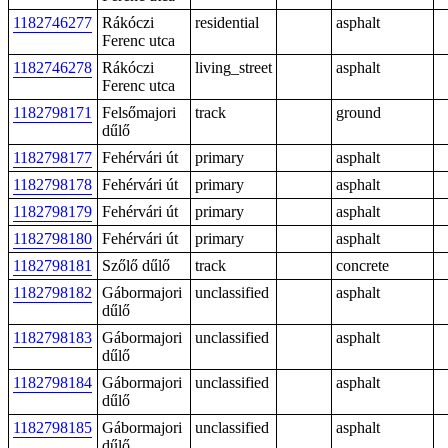
1182746277
Rákóczi
residential
asphalt
Ferenc utca
1182746278
Rákóczi
living_street
asphalt
Ferenc utca
1182798171
Felsőmajori
track
ground
dűlő
1182798177
Fehérvári út
primary
asphalt
1182798178
Fehérvári út
primary
asphalt
1182798179
Fehérvári út
primary
asphalt
1182798180
Fehérvári út
primary
asphalt
1182798181
Szőlő dűlő
track
concrete
1182798182
Gábormajori
unclassified
asphalt
dűlő
1182798183
Gábormajori
unclassified
asphalt
dűlő
1182798184
Gábormajori
unclassified
asphalt
dűlő
1182798185
Gábormajori
unclassified
asphalt
dűlő