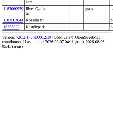
kert
1183060959
Illyés Gyula
grass
p
tér
1183563644
Kossuth tér
p
18395822
Kastélypark
p
Version:
v26.2-173-g03312cf0
¦ OSM data © OpenStreetMap
contributors. ¦ Last update: 2026-08-07 04:11 (osm), 2026-08-06
05:41 (areas)