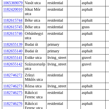
1065369079
Vasút utca
residential
asphalt
1182420010
Jókai Mór
residential
asphalt
utca
1182615744
Béke utca
residential
asphalt
1182615745
Béke utca
residential
grass
1182615746
Orbánhegyi
residential
asphalt
utca
1182655139
Budai út
primary
asphalt
1182655140
Budai út
primary
asphalt
1182655141
Estike utca
living_street
gravel
1182655142
Százszorszép
living_street
gravel
utca
1182746272
Zrínyi
residential
asphalt
Miklós utca
1182746273
Rózsa utca
living_street
asphalt
1182746275
Rákóczi
residential
asphalt
Ferenc utca
1182746276
Rákóczi
residential
asphalt
Ferenc utca