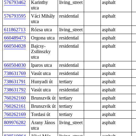
576793462
Karinthy
living_street
asphalt
utca
576793595
Váci Mihály
residential
asphalt
utca
611862713
Rózsa utca
living_street
asphalt
660489473
Orgona utca
residential
asphalt
660504028
Bajcsy-
residential
asphalt
Zsilinszky
utca
660504030
Iparos utca
residential
asphalt
738631769
Vasút utca
residential
asphalt
738631791
Hunyadi út
tertiary
asphalt
738631792
Vasút utca
residential
asphalt
760262160
Brunszvik út
tertiary
asphalt
760262161
Brunszvik út
tertiary
asphalt
760262169
Tordasi út
tertiary
asphalt
809976282
Arany János
living_street
asphalt
utca