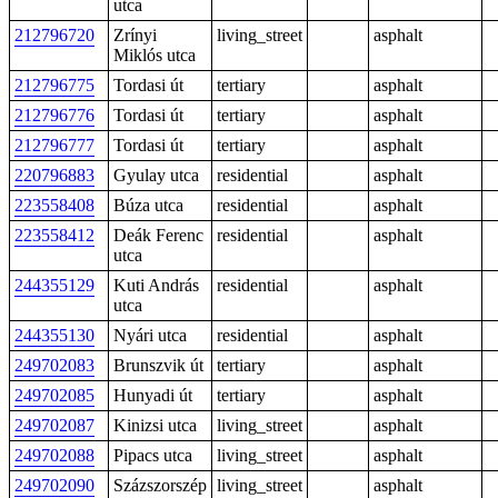
utca
212796720
Zrínyi
living_street
asphalt
Miklós utca
212796775
Tordasi út
tertiary
asphalt
212796776
Tordasi út
tertiary
asphalt
212796777
Tordasi út
tertiary
asphalt
220796883
Gyulay utca
residential
asphalt
223558408
Búza utca
residential
asphalt
223558412
Deák Ferenc
residential
asphalt
utca
244355129
Kuti András
residential
asphalt
utca
244355130
Nyári utca
residential
asphalt
249702083
Brunszvik út
tertiary
asphalt
249702085
Hunyadi út
tertiary
asphalt
249702087
Kinizsi utca
living_street
asphalt
249702088
Pipacs utca
living_street
asphalt
249702090
Százszorszép
living_street
asphalt