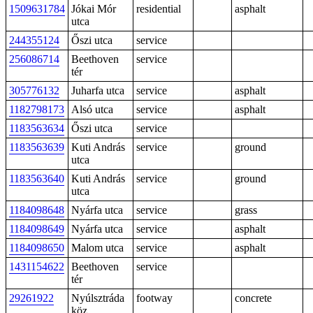
1509631784
Jókai Mór
residential
asphalt
utca
244355124
Őszi utca
service
256086714
Beethoven
service
tér
305776132
Juharfa utca
service
asphalt
1182798173
Alsó utca
service
asphalt
1183563634
Őszi utca
service
1183563639
Kuti András
service
ground
utca
1183563640
Kuti András
service
ground
utca
1184098648
Nyárfa utca
service
grass
1184098649
Nyárfa utca
service
asphalt
1184098650
Malom utca
service
asphalt
1431154622
Beethoven
service
tér
29261922
Nyúlsztráda
footway
concrete
köz