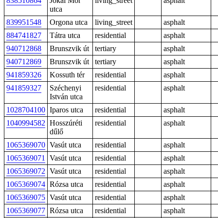
838510864
Jókai Mór
living_street
asphalt
utca
839951548
Orgona utca
living_street
asphalt
884741827
Tátra utca
residential
asphalt
940712868
Brunszvik út
tertiary
asphalt
940712869
Brunszvik út
tertiary
asphalt
941859326
Kossuth tér
residential
asphalt
941859327
Széchenyi
residential
asphalt
István utca
1028704100
Iparos utca
residential
asphalt
1040994582
Hosszúréti
residential
asphalt
dűlő
1065369070
Vasút utca
residential
asphalt
1065369071
Vasút utca
residential
asphalt
1065369072
Vasút utca
residential
asphalt
1065369074
Rózsa utca
residential
asphalt
1065369075
Vasút utca
residential
asphalt
1065369077
Rózsa utca
residential
asphalt