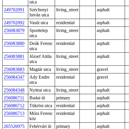
utca
249702091
Széchenyi
living_street
asphalt
István utca
249702092
Vasút utca
residential
asphalt
256083879
Sporttelep
living_street
asphalt
utca
256083880
Deák Ferenc
residential
asphalt
utca
256083881
József Attila
living_street
asphalt
utca
256083883
Magtár utca
living_street
gravel
256084347
Ady Endre
residential
gravel
utca
256084348
Nyitrai utca
living_street
asphalt
256086711
Budai út
primary
asphalt
256086712
Tükrösi utca
residential
asphalt
256086713
Móra Ferenc
residential
asphalt
köz
265526975
Fehérvári út
primary
asphalt