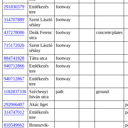
291830379
Emlékezés
footway
tere
314707889
Szent László
footway
sétány
437278006
Deák Ferenc
footway
concrete:plates
utca
715172026
Szent László
footway
sétány
884741828
Tátra utca
footway
940712866
Emlékezés
footway
tere
940712867
Emlékezés
footway
tere
1182837336
Széchenyi
path
ground
István utca
292066407
Akác liget
p
314747012
Emlékezés
p
tere
810549662
Brunszvik-
p