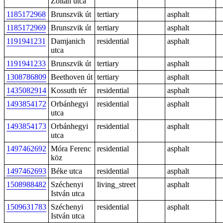
Zoltán utca
1185172968
Brunszvik út
tertiary
asphalt
1185172969
Brunszvik út
tertiary
asphalt
1191941231
Damjanich
residential
asphalt
utca
1191941233
Brunszvik út
tertiary
asphalt
1308786809
Beethoven út
tertiary
asphalt
1435082914
Kossuth tér
residential
asphalt
1493854172
Orbánhegyi
residential
asphalt
utca
1493854173
Orbánhegyi
residential
asphalt
utca
1497462692
Móra Ferenc
residential
asphalt
köz
1497462693
Béke utca
residential
asphalt
1508988482
Széchenyi
living_street
asphalt
István utca
1509631783
Széchenyi
residential
asphalt
István utca