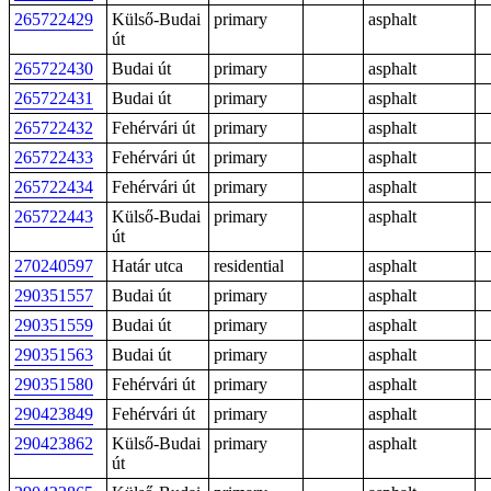
265722429
Külső-Budai
primary
asphalt
út
265722430
Budai út
primary
asphalt
265722431
Budai út
primary
asphalt
265722432
Fehérvári út
primary
asphalt
265722433
Fehérvári út
primary
asphalt
265722434
Fehérvári út
primary
asphalt
265722443
Külső-Budai
primary
asphalt
út
270240597
Határ utca
residential
asphalt
290351557
Budai út
primary
asphalt
290351559
Budai út
primary
asphalt
290351563
Budai út
primary
asphalt
290351580
Fehérvári út
primary
asphalt
290423849
Fehérvári út
primary
asphalt
290423862
Külső-Budai
primary
asphalt
út