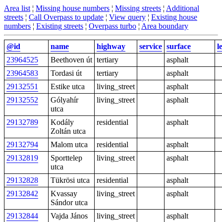
Area list
¦
Missing house numbers
¦
Missing streets
¦
Additional
streets
¦
Call Overpass to update
¦
View query
¦
Existing house
numbers
¦
Existing streets
¦
Overpass turbo
¦
Area boundary
@id
name
highway
service
surface
l
23964525
Beethoven út
tertiary
asphalt
23964583
Tordasi út
tertiary
asphalt
29132551
Estike utca
living_street
asphalt
29132552
Gólyahír
living_street
asphalt
utca
29132789
Kodály
residential
asphalt
Zoltán utca
29132794
Malom utca
residential
asphalt
29132819
Sporttelep
living_street
asphalt
utca
29132828
Tükrösi utca
residential
asphalt
29132842
Kvassay
living_street
asphalt
Sándor utca
29132844
Vajda János
living_street
asphalt