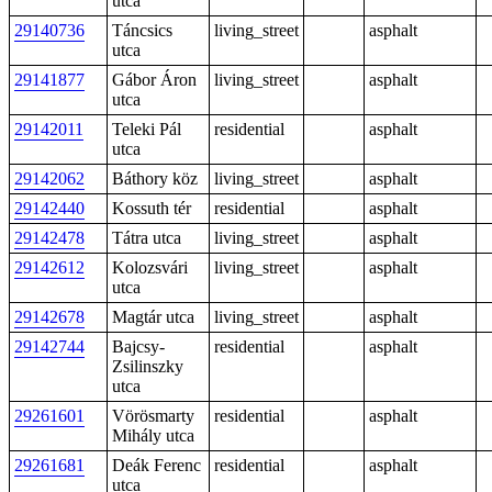
utca
29140736
Táncsics
living_street
asphalt
utca
29141877
Gábor Áron
living_street
asphalt
utca
29142011
Teleki Pál
residential
asphalt
utca
29142062
Báthory köz
living_street
asphalt
29142440
Kossuth tér
residential
asphalt
29142478
Tátra utca
living_street
asphalt
29142612
Kolozsvári
living_street
asphalt
utca
29142678
Magtár utca
living_street
asphalt
29142744
Bajcsy-
residential
asphalt
Zsilinszky
utca
29261601
Vörösmarty
residential
asphalt
Mihály utca
29261681
Deák Ferenc
residential
asphalt
utca