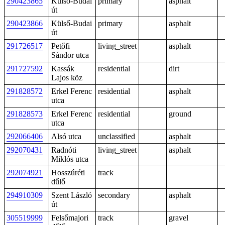
290423865
Külső-Budai
primary
asphalt
út
290423866
Külső-Budai
primary
asphalt
út
291726517
Petőfi
living_street
asphalt
Sándor utca
291727592
Kassák
residential
dirt
Lajos köz
291828572
Erkel Ferenc
residential
asphalt
utca
291828573
Erkel Ferenc
residential
ground
utca
292066406
Alsó utca
unclassified
asphalt
292070431
Radnóti
living_street
asphalt
Miklós utca
292074921
Hosszúréti
track
dűlő
294910309
Szent László
secondary
asphalt
út
305519999
Felsőmajori
track
gravel