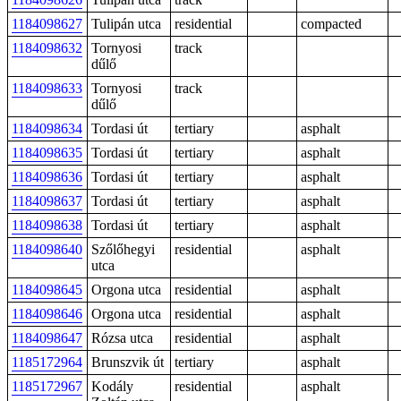
1184098627
Tulipán utca
residential
compacted
1184098632
Tornyosi
track
dűlő
1184098633
Tornyosi
track
dűlő
1184098634
Tordasi út
tertiary
asphalt
1184098635
Tordasi út
tertiary
asphalt
1184098636
Tordasi út
tertiary
asphalt
1184098637
Tordasi út
tertiary
asphalt
1184098638
Tordasi út
tertiary
asphalt
1184098640
Szőlőhegyi
residential
asphalt
utca
1184098645
Orgona utca
residential
asphalt
1184098646
Orgona utca
residential
asphalt
1184098647
Rózsa utca
residential
asphalt
1185172964
Brunszvik út
tertiary
asphalt
1185172967
Kodály
residential
asphalt