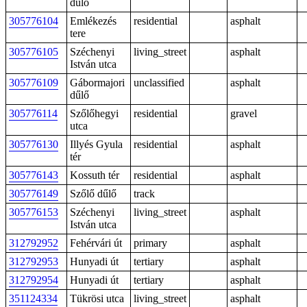
dűlő
305776104
Emlékezés
residential
asphalt
tere
305776105
Széchenyi
living_street
asphalt
István utca
305776109
Gábormajori
unclassified
asphalt
dűlő
305776114
Szőlőhegyi
residential
gravel
utca
305776130
Illyés Gyula
residential
asphalt
tér
305776143
Kossuth tér
residential
asphalt
305776149
Szőlő dűlő
track
305776153
Széchenyi
living_street
asphalt
István utca
312792952
Fehérvári út
primary
asphalt
312792953
Hunyadi út
tertiary
asphalt
312792954
Hunyadi út
tertiary
asphalt
351124334
Tükrösi utca
living_street
asphalt