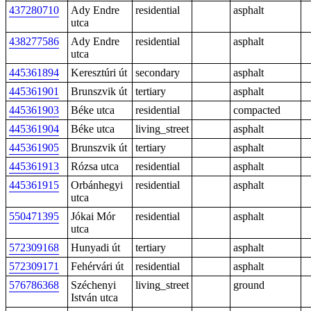
437280710
Ady Endre
residential
asphalt
utca
438277586
Ady Endre
residential
asphalt
utca
445361894
Keresztúri út
secondary
asphalt
445361901
Brunszvik út
tertiary
asphalt
445361903
Béke utca
residential
compacted
445361904
Béke utca
living_street
asphalt
445361905
Brunszvik út
tertiary
asphalt
445361913
Rózsa utca
residential
asphalt
445361915
Orbánhegyi
residential
asphalt
utca
550471395
Jókai Mór
residential
asphalt
utca
572309168
Hunyadi út
tertiary
asphalt
572309171
Fehérvári út
residential
asphalt
576786368
Széchenyi
living_street
ground
István utca