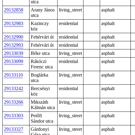
utca
29132858
Arany János
living_street
asphalt
utca
29132983
Kazinczy
residential
asphalt
köz
29132990
Fehérvári út
residential
asphalt
29132993
Fehérvári út
residential
asphalt
29133039
Béke utca
living_street
asphalt
29133099
Rákóczi
residential
asphalt
Ferenc utca
29133110
Boglárka
living_street
asphalt
utca
29133242
Bercsényi
residential
asphalt
köz
29133266
Mikszáth
living_street
asphalt
Kálmán utca
29133303
Petőfi
living_street
asphalt
Sándor utca
29133327
Gárdonyi
living_street
asphalt
Géza utca