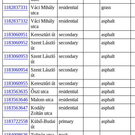
1182837331
Váci Mihály
residential
grass
utca
1182837332
Váci Mihály
residential
asphalt
utca
1183060951
Keresztúri út
secondary
asphalt
1183060952
Szent László
secondary
asphalt
út
1183060953
Szent László
secondary
asphalt
út
1183060954
Szent László
secondary
asphalt
út
1183060955
Keresztúri út
secondary
asphalt
1183563635
Őszi utca
residential
asphalt
1183563646
Malom utca
residential
asphalt
1183563647
Kodály
residential
asphalt
Zoltán utca
1183722558
Külső-Budai
primary
asphalt
út
1184098626
Tulipán utca
track