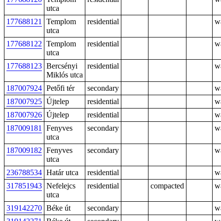
utca
177688121
Templom
residential
w
utca
177688122
Templom
residential
w
utca
177688123
Bercsényi
residential
w
Miklós utca
187007924
Petőfi tér
secondary
w
187007925
Újtelep
residential
w
187007926
Újtelep
residential
w
187009181
Fenyves
secondary
w
utca
187009182
Fenyves
secondary
w
utca
236788534
Határ utca
residential
w
317851943
Nefelejcs
residential
compacted
w
utca
319142270
Béke út
secondary
w