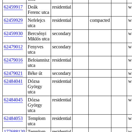
62459917
Deák
residential
w
Ferenc utca
62459929
Nefelejcs
residential
compacted
w
utca
62459930
Bercsényi
secondary
w
Miklós utca
62479012
Fenyves
secondary
w
utca
62479016
Beloiannisz
residential
w
utca
62479021
Béke út
secondary
w
62484041
Dózsa
residential
w
György
utca
62484045
Dózsa
residential
w
György
utca
62484053
Templom
residential
w
utca
177688120
Templom
residential
w