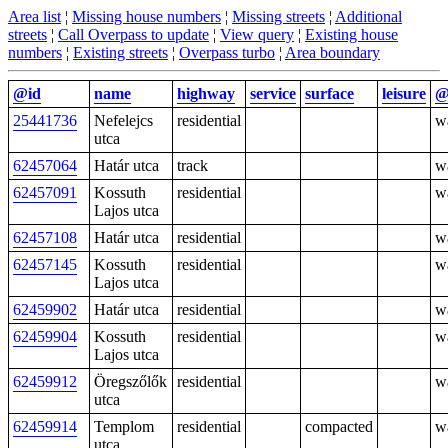
Area list
¦
Missing house numbers
¦
Missing streets
¦
Additional
streets
¦
Call Overpass to update
¦
View query
¦
Existing house
numbers
¦
Existing streets
¦
Overpass turbo
¦
Area boundary
@id
name
highway
service
surface
leisure
@
25441736
Nefelejcs
residential
w
utca
62457064
Határ utca
track
w
62457091
Kossuth
residential
w
Lajos utca
62457108
Határ utca
residential
w
62457145
Kossuth
residential
w
Lajos utca
62459902
Határ utca
residential
w
62459904
Kossuth
residential
w
Lajos utca
62459912
Öregszőlők
residential
w
utca
62459914
Templom
residential
compacted
w
utca