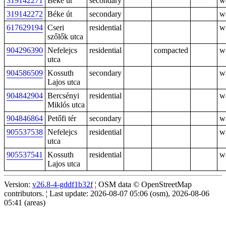
319142271
Béke út
secondary
w
319142272
Béke út
secondary
w
617629194
Cseri
residential
w
szőlők utca
904296390
Nefelejcs
residential
compacted
w
utca
904586509
Kossuth
secondary
w
Lajos utca
904842904
Bercsényi
residential
w
Miklós utca
904846864
Petőfi tér
secondary
w
905537538
Nefelejcs
residential
w
utca
905537541
Kossuth
residential
w
Lajos utca
Version:
v26.8-4-gddf1b32f
¦ OSM data © OpenStreetMap
contributors. ¦ Last update: 2026-08-07 05:06 (osm), 2026-08-06
05:41 (areas)