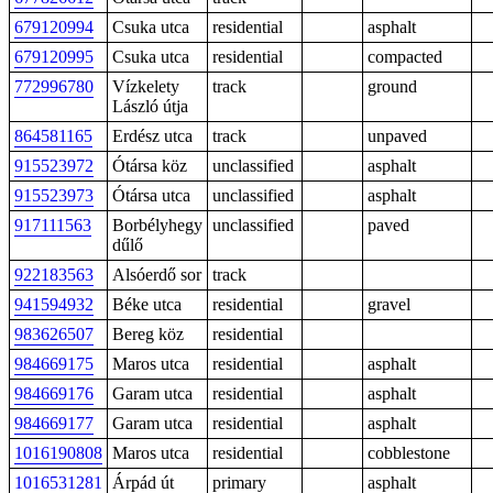
679120994
Csuka utca
residential
asphalt
679120995
Csuka utca
residential
compacted
772996780
Vízkelety
track
ground
László útja
864581165
Erdész utca
track
unpaved
915523972
Ótársa köz
unclassified
asphalt
915523973
Ótársa utca
unclassified
asphalt
917111563
Borbélyhegy
unclassified
paved
dűlő
922183563
Alsóerdő sor
track
941594932
Béke utca
residential
gravel
983626507
Bereg köz
residential
984669175
Maros utca
residential
asphalt
984669176
Garam utca
residential
asphalt
984669177
Garam utca
residential
asphalt
1016190808
Maros utca
residential
cobblestone
1016531281
Árpád út
primary
asphalt