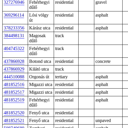
327276946
Fehérhegyi
residential
gravel
dűlő
369296114
Lósi völgy
residential
asphalt
út
378233356
Kárász utca
residential
asphalt
384498131
Magosak
track
dűlő
404745322
Fehérhegyi
track
dűlő
437866928
Botond utca
residential
concrete
437866929
Kilátó utca
track
444510088
Orgonás út
tertiary
asphalt
481852516
Migazzi utca
residential
asphalt
481852517
Migazzi utca
residential
asphalt
481852519
Fehérhegyi
residential
asphalt
dűlő
481852520
Fenyő utca
residential
481852521
Fenyő utca
residential
unpaved