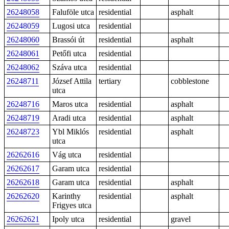
26248058
Faluföle utca
residential
asphalt
26248059
Lugosi utca
residential
26248060
Brassói út
residential
asphalt
26248061
Petőfi utca
residential
26248062
Száva utca
residential
26248711
József Attila
tertiary
cobblestone
utca
26248716
Maros utca
residential
asphalt
26248719
Aradi utca
residential
asphalt
26248723
Ybl Miklós
residential
asphalt
utca
26262616
Vág utca
residential
26262617
Garam utca
residential
26262618
Garam utca
residential
asphalt
26262620
Karinthy
residential
asphalt
Frigyes utca
26262621
Ipoly utca
residential
gravel