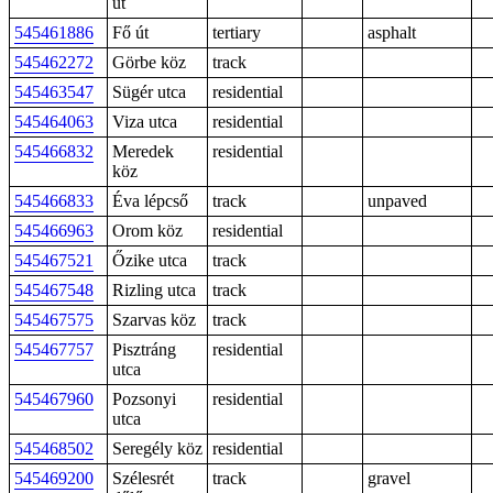
út
545461886
Fő út
tertiary
asphalt
545462272
Görbe köz
track
545463547
Sügér utca
residential
545464063
Viza utca
residential
545466832
Meredek
residential
köz
545466833
Éva lépcső
track
unpaved
545466963
Orom köz
residential
545467521
Őzike utca
track
545467548
Rizling utca
track
545467575
Szarvas köz
track
545467757
Pisztráng
residential
utca
545467960
Pozsonyi
residential
utca
545468502
Seregély köz
residential
545469200
Szélesrét
track
gravel