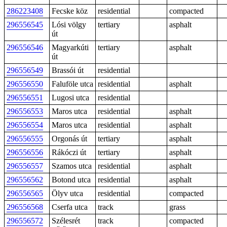
286223408
Fecske köz
residential
compacted
296556545
Lósi völgy
tertiary
asphalt
út
296556546
Magyarkúti
tertiary
asphalt
út
296556549
Brassói út
residential
296556550
Faluföle utca
residential
asphalt
296556551
Lugosi utca
residential
296556553
Maros utca
residential
asphalt
296556554
Maros utca
residential
asphalt
296556555
Orgonás út
tertiary
asphalt
296556556
Rákóczi út
tertiary
asphalt
296556557
Szamos utca
residential
asphalt
296556562
Botond utca
residential
asphalt
296556565
Ölyv utca
residential
compacted
296556568
Cserfa utca
track
grass
296556572
Szélesrét
track
compacted