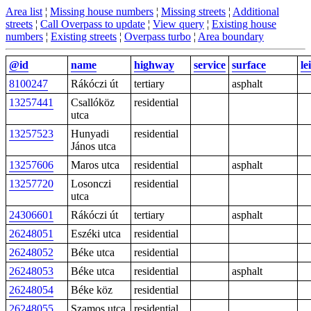
Area list
¦
Missing house numbers
¦
Missing streets
¦
Additional
streets
¦
Call Overpass to update
¦
View query
¦
Existing house
numbers
¦
Existing streets
¦
Overpass turbo
¦
Area boundary
@id
name
highway
service
surface
le
8100247
Rákóczi út
tertiary
asphalt
13257441
Csallóköz
residential
utca
13257523
Hunyadi
residential
János utca
13257606
Maros utca
residential
asphalt
13257720
Losonczi
residential
utca
24306601
Rákóczi út
tertiary
asphalt
26248051
Eszéki utca
residential
26248052
Béke utca
residential
26248053
Béke utca
residential
asphalt
26248054
Béke köz
residential
26248055
Szamos utca
residential