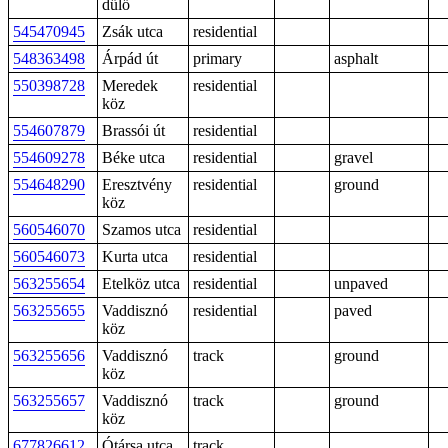
dűlő
545470945
Zsák utca
residential
548363498
Árpád út
primary
asphalt
550398728
Meredek
residential
köz
554607879
Brassói út
residential
554609278
Béke utca
residential
gravel
554648290
Eresztvény
residential
ground
köz
560546070
Szamos utca
residential
560546073
Kurta utca
residential
563255654
Etelköz utca
residential
unpaved
563255655
Vaddisznó
residential
paved
köz
563255656
Vaddisznó
track
ground
köz
563255657
Vaddisznó
track
ground
köz
677826612
Ótársa utca
track