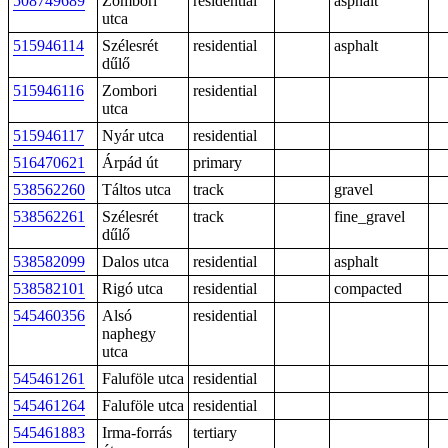
508749689
Zombori
residential
asphalt
utca
515946114
Szélesrét
residential
asphalt
dűlő
515946116
Zombori
residential
utca
515946117
Nyár utca
residential
516470621
Árpád út
primary
538562260
Táltos utca
track
gravel
538562261
Szélesrét
track
fine_gravel
dűlő
538582099
Dalos utca
residential
asphalt
538582101
Rigó utca
residential
compacted
545460356
Alsó
residential
naphegy
utca
545461261
Faluföle utca
residential
545461264
Faluföle utca
residential
545461883
Irma-forrás
tertiary