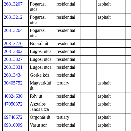
26813207
Fogarasi
residential
asphalt
utca
26813212
Fogarasi
residential
asphalt
utca
26813264
Fogarasi
residential
utca
26813276
Brassói út
residential
26813302
Lugosi utca
residential
26813327
Lugosi utca
residential
26813331
Lugosi utca
residential
26813434
Gorka köz
residential
30405752
Magyarkúti
tertiary
asphalt
út
40324630
Rév út
residential
asphalt
47050372
Asztalos
residential
asphalt
János utca
69748672
Orgonás út
tertiary
asphalt
69810099
Vasút sor
residential
asphalt