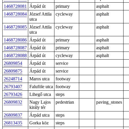
1468728081
Árpád út
primary
asphalt
1468728084
József Attila
cycleway
asphalt
utca
1468728085
József Attila
cycleway
asphalt
utca
1468728086
Árpád út
primary
asphalt
1468728087
Árpád út
primary
asphalt
1468728088
Árpád út
cycleway
asphalt
26809854
Árpád út
service
26809875
Árpád út
service
26248714
Maros utca
footway
26793407
Faluföle utca
footway
26793426
Lihegő utca
steps
26809832
Nagy Lajos
pedestrian
paving_stones
király tér
26809837
Árpád utca
steps
26813435
Gorka köz
steps