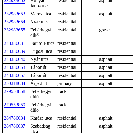
232983652
Hunyadi
residential
asphalt
János utca
232983653
Maros utca
residential
asphalt
232983654
Nyár utca
residential
232983655
Fehérhegyi
residential
gravel
dűlő
248386631
Faluföle utca
residential
248386639
Lugosi utca
residential
248386640
Nyár utca
residential
asphalt
248386653
Tábor út
residential
asphalt
248386657
Tábor út
residential
asphalt
250318034
Árpád út
primary
asphalt
279553858
Fehérhegyi
track
dűlő
279553859
Fehérhegyi
track
dűlő
284786634
Kárász utca
residential
asphalt
284786637
Szabadság
residential
asphalt
utca