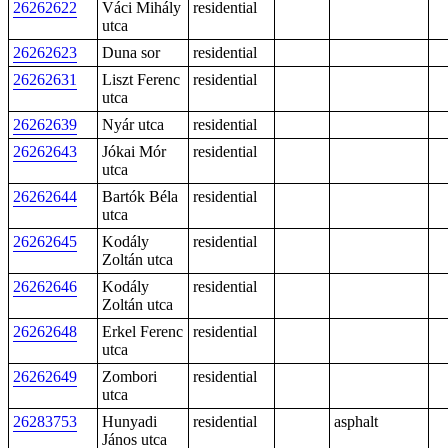
26262622
Váci Mihály
residential
utca
26262623
Duna sor
residential
26262631
Liszt Ferenc
residential
utca
26262639
Nyár utca
residential
26262643
Jókai Mór
residential
utca
26262644
Bartók Béla
residential
utca
26262645
Kodály
residential
Zoltán utca
26262646
Kodály
residential
Zoltán utca
26262648
Erkel Ferenc
residential
utca
26262649
Zombori
residential
utca
26283753
Hunyadi
residential
asphalt
János utca