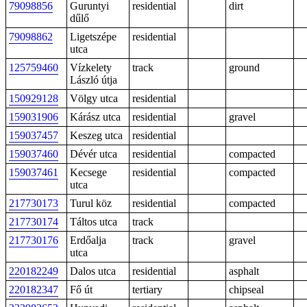
79098856
Guruntyi
residential
dirt
dűlő
79098862
Ligetszépe
residential
utca
125759460
Vízkelety
track
ground
László útja
150929128
Völgy utca
residential
159031906
Kárász utca
residential
gravel
159037457
Keszeg utca
residential
159037460
Dévér utca
residential
compacted
159037461
Kecsege
residential
compacted
utca
217730173
Turul köz
residential
compacted
217730174
Táltos utca
track
217730176
Erdőalja
track
gravel
utca
220182249
Dalos utca
residential
asphalt
220182347
Fő út
tertiary
chipseal