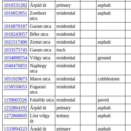
1016531282
Árpád út
primary
asphalt
1016853951
Zombori
residential
asphalt
utca
1016879187
Garam utca
residential
1018243057
Béke utca
residential
1021517496
Zentai utca
residential
asphalt
1033575745
Garam utca
track
1034898554
Völgy utca
residential
ground
1040476855
Naphegy
residential
utca
1051929873
Maros utca
residential
cobblestone
1158550653
Fogarasi
residential
utca
1159065526
Faluföle utca
residential
paved
1232864192
Árpád út
primary
asphalt
1272868605
Lósi völgy
tertiary
asphalt
út
1333894223
Árpád út
primary
asphalt