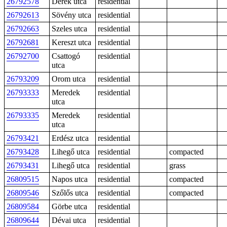
26792578
Derék utca
residential
26792613
Sövény utca
residential
26792663
Szeles utca
residential
26792681
Kereszt utca
residential
26792700
Csattogó
residential
utca
26793209
Orom utca
residential
26793333
Meredek
residential
utca
26793335
Meredek
residential
utca
26793421
Erdész utca
residential
26793428
Lihegő utca
residential
compacted
26793431
Lihegő utca
residential
grass
26809515
Napos utca
residential
compacted
26809546
Szőlős utca
residential
compacted
26809584
Görbe utca
residential
26809644
Dévai utca
residential