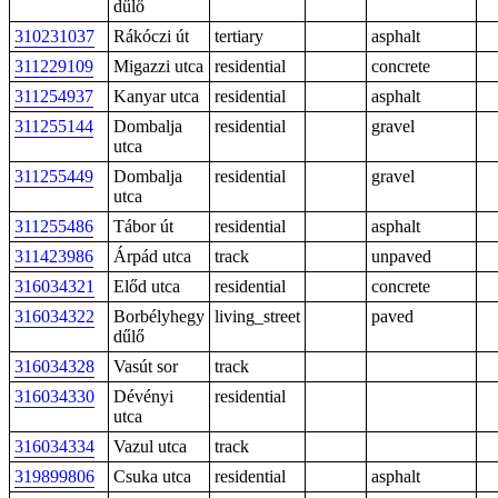
dűlő
310231037
Rákóczi út
tertiary
asphalt
311229109
Migazzi utca
residential
concrete
311254937
Kanyar utca
residential
asphalt
311255144
Dombalja
residential
gravel
utca
311255449
Dombalja
residential
gravel
utca
311255486
Tábor út
residential
asphalt
311423986
Árpád utca
track
unpaved
316034321
Előd utca
residential
concrete
316034322
Borbélyhegy
living_street
paved
dűlő
316034328
Vasút sor
track
316034330
Dévényi
residential
utca
316034334
Vazul utca
track
319899806
Csuka utca
residential
asphalt