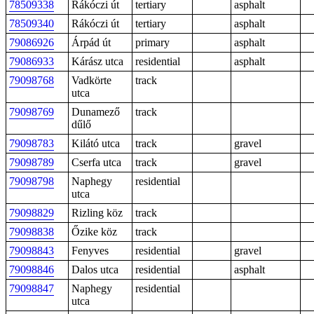
78509338
Rákóczi út
tertiary
asphalt
78509340
Rákóczi út
tertiary
asphalt
79086926
Árpád út
primary
asphalt
79086933
Kárász utca
residential
asphalt
79098768
Vadkörte
track
utca
79098769
Dunamező
track
dűlő
79098783
Kilátó utca
track
gravel
79098789
Cserfa utca
track
gravel
79098798
Naphegy
residential
utca
79098829
Rizling köz
track
79098838
Őzike köz
track
79098843
Fenyves
residential
gravel
79098846
Dalos utca
residential
asphalt
79098847
Naphegy
residential
utca