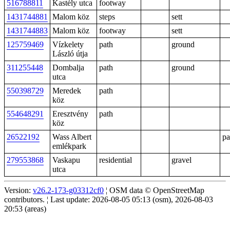
516788811
Kastély utca
footway
1431744881
Malom köz
steps
sett
1431744883
Malom köz
footway
sett
125759469
Vízkelety
path
ground
László útja
311255448
Dombalja
path
ground
utca
550398729
Meredek
path
köz
554648291
Eresztvény
path
köz
26522192
Wass Albert
pa
emlékpark
279553868
Vaskapu
residential
gravel
utca
Version:
v26.2-173-g03312cf0
¦ OSM data © OpenStreetMap
contributors. ¦ Last update: 2026-08-05 05:13 (osm), 2026-08-03
20:53 (areas)