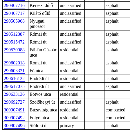
290467716
Kereszt dűlő
unclassified
asphalt
290467717
Kilátó dűlő
unclassified
asphalt
290505968
Nyugati
unclassified
asphalt
pincesor
290512387
Római út
unclassified
asphalt
290515472
Római út
unclassified
asphalt
290530988
Fábián Gáspár
residential
asphalt
utca
290602018
Római út
unclassified
asphalt
290603321
Fő utca
residential
asphalt
290616122
Endrédi út
residential
asphalt
290617075
Endrédi út
unclassified
asphalt
290633136
Eötvös utca
residential
290692727
Szőlőhegyi út
unclassified
asphalt
300907491
Búzavirág utca
residential
compacted
300907492
Folyó utca
residential
compacted
300907496
Siófoki út
primary
asphalt