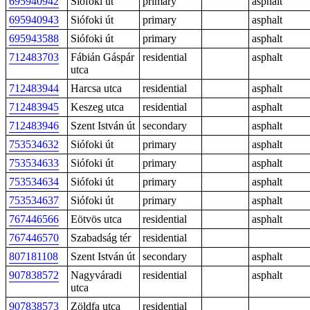
695940942
Siófoki út
primary
asphalt
695940943
Siófoki út
primary
asphalt
695943588
Siófoki út
primary
asphalt
712483703
Fábián Gáspár
residential
asphalt
utca
712483944
Harcsa utca
residential
asphalt
712483945
Keszeg utca
residential
asphalt
712483946
Szent István út
secondary
asphalt
753534632
Siófoki út
primary
asphalt
753534633
Siófoki út
primary
asphalt
753534634
Siófoki út
primary
asphalt
753534637
Siófoki út
primary
asphalt
767446566
Eötvös utca
residential
asphalt
767446570
Szabadság tér
residential
807181108
Szent István út
secondary
asphalt
907838572
Nagyváradi
residential
asphalt
utca
907838573
Zöldfa utca
residential