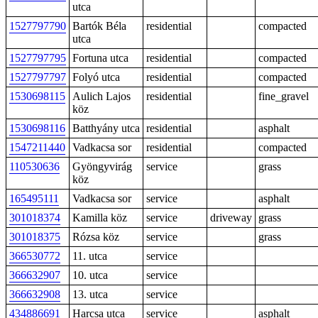
utca
1527797790
Bartók Béla
residential
compacted
utca
1527797795
Fortuna utca
residential
compacted
1527797797
Folyó utca
residential
compacted
1530698115
Aulich Lajos
residential
fine_gravel
köz
1530698116
Batthyány utca
residential
asphalt
1547211440
Vadkacsa sor
residential
compacted
110530636
Gyöngyvirág
service
grass
köz
165495111
Vadkacsa sor
service
asphalt
301018374
Kamilla köz
service
driveway
grass
301018375
Rózsa köz
service
grass
366530772
11. utca
service
366632907
10. utca
service
366632908
13. utca
service
434886691
Harcsa utca
service
asphalt