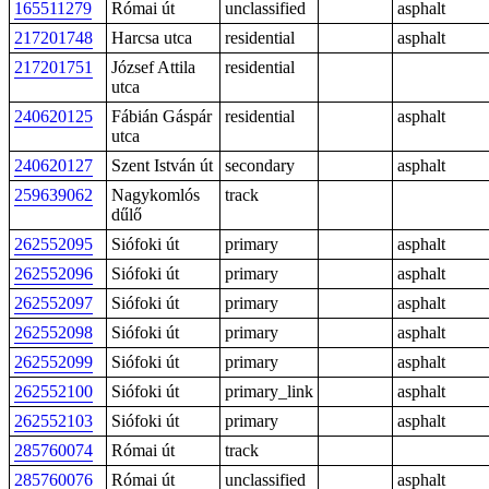
165511279
Római út
unclassified
asphalt
217201748
Harcsa utca
residential
asphalt
217201751
József Attila
residential
utca
240620125
Fábián Gáspár
residential
asphalt
utca
240620127
Szent István út
secondary
asphalt
259639062
Nagykomlós
track
dűlő
262552095
Siófoki út
primary
asphalt
262552096
Siófoki út
primary
asphalt
262552097
Siófoki út
primary
asphalt
262552098
Siófoki út
primary
asphalt
262552099
Siófoki út
primary
asphalt
262552100
Siófoki út
primary_link
asphalt
262552103
Siófoki út
primary
asphalt
285760074
Római út
track
285760076
Római út
unclassified
asphalt