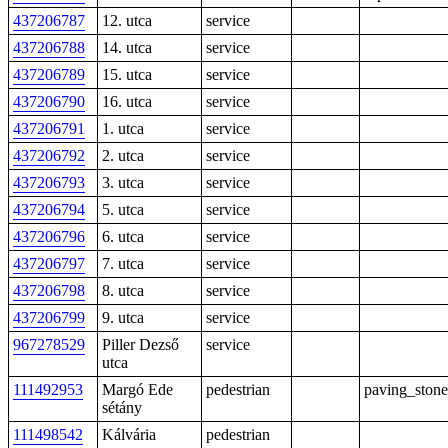
437206787
12. utca
service
437206788
14. utca
service
437206789
15. utca
service
437206790
16. utca
service
437206791
1. utca
service
437206792
2. utca
service
437206793
3. utca
service
437206794
5. utca
service
437206796
6. utca
service
437206797
7. utca
service
437206798
8. utca
service
437206799
9. utca
service
967278529
Piller Dezső
service
utca
111492953
Margó Ede
pedestrian
paving_stone
sétány
111498542
Kálvária
pedestrian