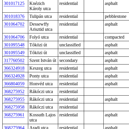
301017125
Knézich
residential
asphalt
Károly utca
301018376
Tulipán utca
residential
pebblestone
301064702
Dessewffy
residential
asphalt
Arisztid utca
301064706
Folyó utca
residential
compacted
301095548
Tóközi út
unclassified
asphalt
301095549
Tóközi út
unclassified
asphalt
317760502
Szent István út
secondary
asphalt
366324918
Keszeg utca
residential
asphalt
366324928
Ponty utca
residential
asphalt
366804059
Honvéd utca
residential
asphalt
368275952
Rákóczi utca
residential
368275955
Rákóczi utca
residential
asphalt
368275958
Rákóczi utca
residential
368275961
Kossuth Lajos
residential
asphalt
utca
368275964
Aradi utca
residential
asphalt