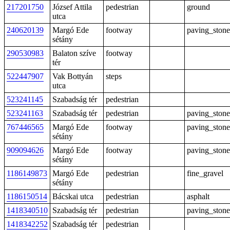
217201750
József Attila
pedestrian
ground
utca
240620139
Margó Ede
footway
paving_stone
sétány
290530983
Balaton szíve
footway
tér
522447907
Vak Bottyán
steps
utca
523241145
Szabadság tér
pedestrian
523241163
Szabadság tér
pedestrian
paving_stone
767446565
Margó Ede
footway
paving_stone
sétány
909094626
Margó Ede
footway
paving_stone
sétány
1186149873
Margó Ede
pedestrian
fine_gravel
sétány
1186150514
Bácskai utca
pedestrian
asphalt
1418340510
Szabadság tér
pedestrian
paving_stone
1418342252
Szabadság tér
pedestrian