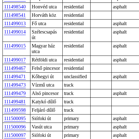
111498540
Honvéd utca
residential
asphalt
111498541
Horváth köz
residential
111499013
Fő utca
residential
asphalt
111499014
Szélescsapás
residential
asphalt
út
111499015
Magyar ház
residential
asphalt
utca
111499017
Rétföldi utca
residential
asphalt
111499467
Felső pincesor
residential
111499471
Kőhegyi út
unclassified
asphalt
111499473
Vízmű utca
track
111499479
Alsó pincesor
track
asphalt
111499481
Katykó dűlő
track
111499598
Feljáró dűlő
track
111500095
Siófoki út
primary
asphalt
111500096
Vasút utca
primary
asphalt
111500097
Siófoki út
primary
asphalt