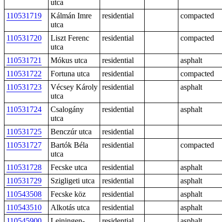
utca
110531719
Kálmán Imre
residential
compacted
utca
110531720
Liszt Ferenc
residential
compacted
utca
110531721
Mókus utca
residential
asphalt
110531722
Fortuna utca
residential
compacted
110531723
Vécsey Károly
residential
asphalt
utca
110531724
Csalogány
residential
asphalt
utca
110531725
Benczúr utca
residential
110531727
Bartók Béla
residential
compacted
utca
110531728
Fecske utca
residential
asphalt
110531729
Szigligeti utca
residential
asphalt
110543508
Fecske köz
residential
asphalt
110543510
Alkotás utca
residential
asphalt
110545900
Leiningen-
residential
asphalt