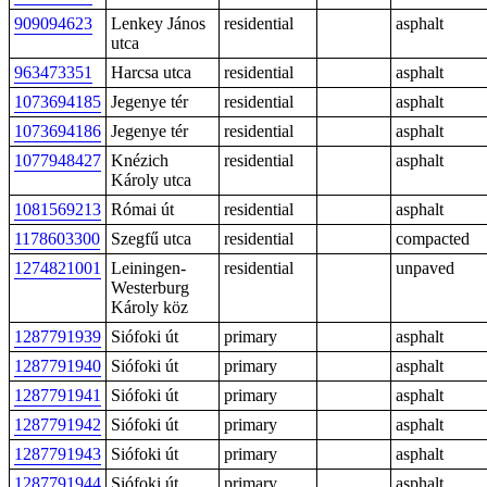
909094623
Lenkey János
residential
asphalt
utca
963473351
Harcsa utca
residential
asphalt
1073694185
Jegenye tér
residential
asphalt
1073694186
Jegenye tér
residential
asphalt
1077948427
Knézich
residential
asphalt
Károly utca
1081569213
Római út
residential
asphalt
1178603300
Szegfű utca
residential
compacted
1274821001
Leiningen-
residential
unpaved
Westerburg
Károly köz
1287791939
Siófoki út
primary
asphalt
1287791940
Siófoki út
primary
asphalt
1287791941
Siófoki út
primary
asphalt
1287791942
Siófoki út
primary
asphalt
1287791943
Siófoki út
primary
asphalt
1287791944
Siófoki út
primary
asphalt