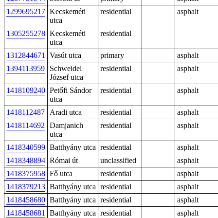
1299695217
Kecskeméti
residential
asphalt
utca
1305255278
Kecskeméti
residential
utca
1312844671
Vasút utca
primary
asphalt
1394113959
Schweidel
residential
asphalt
József utca
1418109240
Petőfi Sándor
residential
asphalt
utca
1418112487
Aradi utca
residential
asphalt
1418114692
Damjanich
residential
asphalt
utca
1418340599
Batthyány utca
residential
asphalt
1418348894
Római út
unclassified
asphalt
1418375958
Fő utca
residential
asphalt
1418379213
Batthyány utca
residential
asphalt
1418458680
Batthyány utca
residential
asphalt
1418458681
Batthyány utca
residential
asphalt