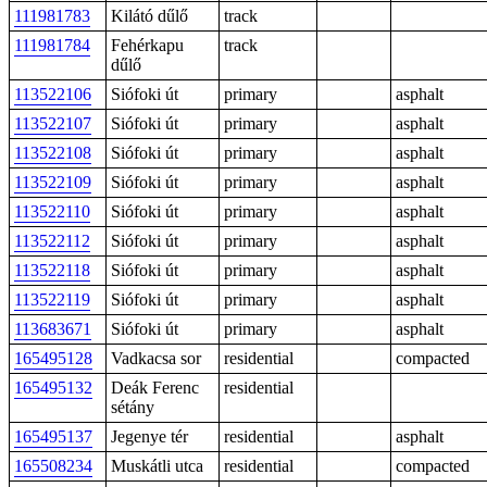
111981783
Kilátó dűlő
track
111981784
Fehérkapu
track
dűlő
113522106
Siófoki út
primary
asphalt
113522107
Siófoki út
primary
asphalt
113522108
Siófoki út
primary
asphalt
113522109
Siófoki út
primary
asphalt
113522110
Siófoki út
primary
asphalt
113522112
Siófoki út
primary
asphalt
113522118
Siófoki út
primary
asphalt
113522119
Siófoki út
primary
asphalt
113683671
Siófoki út
primary
asphalt
165495128
Vadkacsa sor
residential
compacted
165495132
Deák Ferenc
residential
sétány
165495137
Jegenye tér
residential
asphalt
165508234
Muskátli utca
residential
compacted