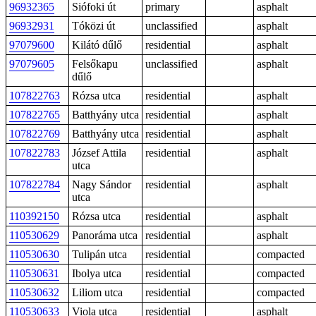
96932365
Siófoki út
primary
asphalt
96932931
Tóközi út
unclassified
asphalt
97079600
Kilátó dűlő
residential
asphalt
97079605
Felsőkapu
unclassified
asphalt
dűlő
107822763
Rózsa utca
residential
asphalt
107822765
Batthyány utca
residential
asphalt
107822769
Batthyány utca
residential
asphalt
107822783
József Attila
residential
asphalt
utca
107822784
Nagy Sándor
residential
asphalt
utca
110392150
Rózsa utca
residential
asphalt
110530629
Panoráma utca
residential
asphalt
110530630
Tulipán utca
residential
compacted
110530631
Ibolya utca
residential
compacted
110530632
Liliom utca
residential
compacted
110530633
Viola utca
residential
asphalt