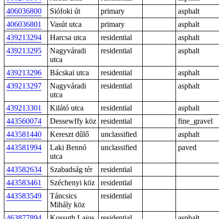
406036800
Siófoki út
primary
asphalt
406036801
Vasút utca
primary
asphalt
439213294
Harcsa utca
residential
asphalt
439213295
Nagyváradi
residential
asphalt
utca
439213296
Bácskai utca
residential
asphalt
439213297
Nagyváradi
residential
asphalt
utca
439213301
Kilátó utca
residential
asphalt
443560074
Dessewffy köz
residential
fine_gravel
443581440
Kereszt dűlő
unclassified
asphalt
443581994
Laki Bennó
unclassified
paved
utca
443582634
Szabadság tér
residential
443583461
Széchenyi köz
residential
443583549
Táncsics
residential
Mihály köz
463877894
Kossuth Lajos
residential
asphalt