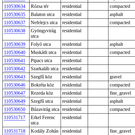
110530634
Rózsa tér
residential
compacted
110530635
Balaton utca
residential
asphalt
110530637
Nefelejcs utca
residential
compacted
110530638
Gyöngyvirág
residential
utca
110530639
Folyó utca
residential
asphalt
110530640
Muskátli utca
residential
compacted
110530641
Pipacs utca
residential
110530642
Szarkaláb utca
residential
110530643
Szegfű köz
residential
gravel
110530646
Bokréta köz
residential
compacted
110530647
Rezeda köz
residential
fine_gravel
110530649
Szegfű utca
residential
asphalt
110530650
Búzavirág utca
residential
compacted
110531717
Erkel Ferenc
residential
utca
110531718
Kodály Zoltán
residential
fine_gravel