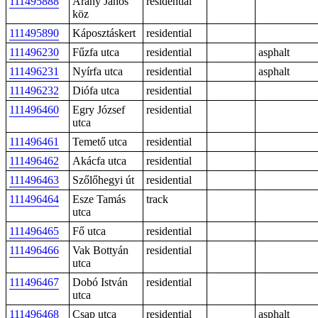
111495888
Arany János
residential
köz
111495890
Káposztáskert
residential
111496230
Fűzfa utca
residential
asphalt
111496231
Nyírfa utca
residential
asphalt
111496232
Diófa utca
residential
111496460
Egry József
residential
utca
111496461
Temető utca
residential
111496462
Akácfa utca
residential
111496463
Szőlőhegyi út
residential
111496464
Esze Tamás
track
utca
111496465
Fő utca
residential
111496466
Vak Bottyán
residential
utca
111496467
Dobó István
residential
utca
111496468
Csap utca
residential
asphalt