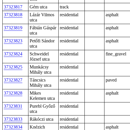
37323817
Gém utca
track
37323818
Lázár Vilmos
residential
asphalt
utca
37323819
Fábián Gáspár
residential
asphalt
utca
37323823
Petőfi Sándor
residential
asphalt
utca
37323824
Schweidel
residential
fine_gravel
József utca
37323825
Munkácsy
residential
Mihály utca
37323827
Táncsics
residential
paved
Mihály utca
37323828
Mikes
residential
asphalt
Kelemen utca
37323831
Purebl Győző
residential
utca
37323833
Rákóczi utca
residential
37323834
Knézich
residential
asphalt