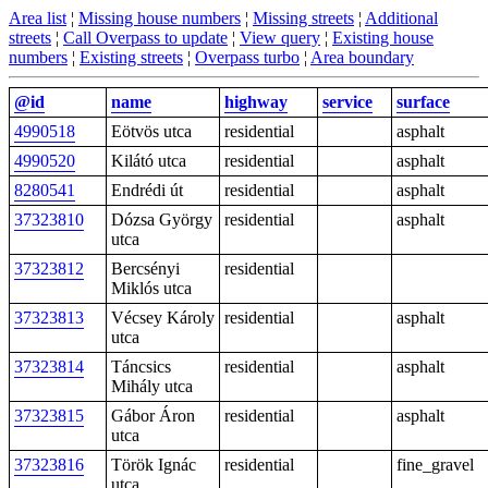
Area list
¦
Missing house numbers
¦
Missing streets
¦
Additional
streets
¦
Call Overpass to update
¦
View query
¦
Existing house
numbers
¦
Existing streets
¦
Overpass turbo
¦
Area boundary
@id
name
highway
service
surface
4990518
Eötvös utca
residential
asphalt
4990520
Kilátó utca
residential
asphalt
8280541
Endrédi út
residential
asphalt
37323810
Dózsa György
residential
asphalt
utca
37323812
Bercsényi
residential
Miklós utca
37323813
Vécsey Károly
residential
asphalt
utca
37323814
Táncsics
residential
asphalt
Mihály utca
37323815
Gábor Áron
residential
asphalt
utca
37323816
Török Ignác
residential
fine_gravel
utca