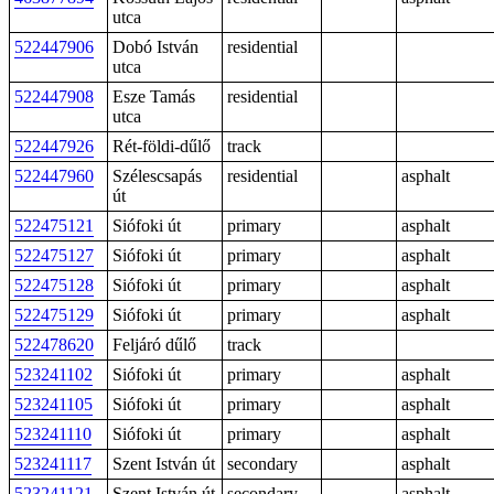
utca
522447906
Dobó István
residential
utca
522447908
Esze Tamás
residential
utca
522447926
Rét-földi-dűlő
track
522447960
Szélescsapás
residential
asphalt
út
522475121
Siófoki út
primary
asphalt
522475127
Siófoki út
primary
asphalt
522475128
Siófoki út
primary
asphalt
522475129
Siófoki út
primary
asphalt
522478620
Feljáró dűlő
track
523241102
Siófoki út
primary
asphalt
523241105
Siófoki út
primary
asphalt
523241110
Siófoki út
primary
asphalt
523241117
Szent István út
secondary
asphalt
523241121
Szent István út
secondary
asphalt