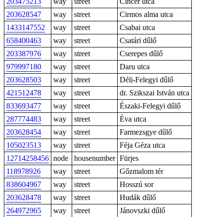
203475213
way
street
Cincér utca
203628547
way
street
Cirmos alma utca
1433147552
way
street
Csabai utca
658400463
way
street
Csatári dűlő
203387976
way
street
Cserepes dűlő
979997180
way
street
Daru utca
203628503
way
street
Déli-Felegyi dűlő
421512478
way
street
dr. Szikszai István utca
833693477
way
street
Északi-Felegyi dűlő
287774483
way
street
Éva utca
203628454
way
street
Farmezsgye dűlő
105023513
way
street
Féja Géza utca
12714258456
node
housenumber
Fürjes
118978926
way
street
Gőzmalom tér
838604967
way
street
Hosszú sor
203628478
way
street
Hudák dűlő
264972965
way
street
Jánovszki dűlő