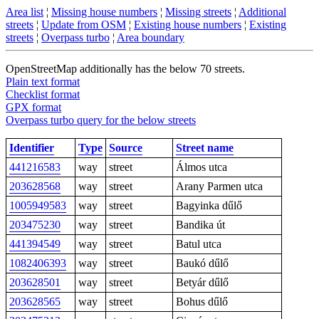
Area list
¦
Missing house numbers
¦
Missing streets
¦
Additional
streets
¦
Update from OSM
¦
Existing house numbers
¦
Existing
streets
¦
Overpass turbo
¦
Area boundary
OpenStreetMap additionally has the below 70 streets.
Plain text format
Checklist format
GPX format
Overpass turbo query for the below streets
Identifier
Type
Source
Street name
441216583
way
street
Álmos utca
203628568
way
street
Arany Parmen utca
1005949583
way
street
Bagyinka dűlő
203475230
way
street
Bandika út
441394549
way
street
Batul utca
1082406393
way
street
Baukó dűlő
203628501
way
street
Betyár dűlő
203628565
way
street
Bohus dűlő