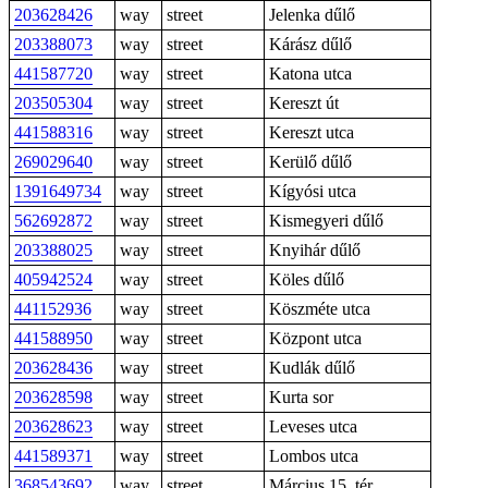
203628426
way
street
Jelenka dűlő
203388073
way
street
Kárász dűlő
441587720
way
street
Katona utca
203505304
way
street
Kereszt út
441588316
way
street
Kereszt utca
269029640
way
street
Kerülő dűlő
1391649734
way
street
Kígyósi utca
562692872
way
street
Kismegyeri dűlő
203388025
way
street
Knyihár dűlő
405942524
way
street
Köles dűlő
441152936
way
street
Köszméte utca
441588950
way
street
Központ utca
203628436
way
street
Kudlák dűlő
203628598
way
street
Kurta sor
203628623
way
street
Leveses utca
441589371
way
street
Lombos utca
368543692
way
street
Március 15. tér