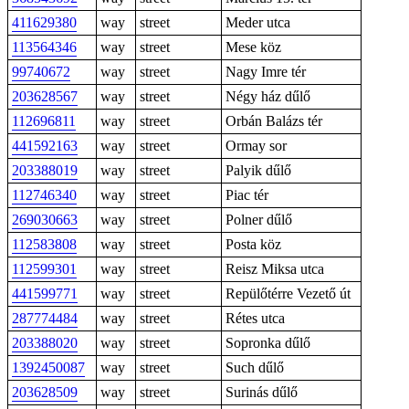
411629380
way
street
Meder utca
113564346
way
street
Mese köz
99740672
way
street
Nagy Imre tér
203628567
way
street
Négy ház dűlő
112696811
way
street
Orbán Balázs tér
441592163
way
street
Ormay sor
203388019
way
street
Palyik dűlő
112746340
way
street
Piac tér
269030663
way
street
Polner dűlő
112583808
way
street
Posta köz
112599301
way
street
Reisz Miksa utca
441599771
way
street
Repülőtérre Vezető út
287774484
way
street
Rétes utca
203388020
way
street
Sopronka dűlő
1392450087
way
street
Such dűlő
203628509
way
street
Surinás dűlő