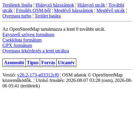
Területek listája
¦
Hiányzó házszámok
¦
Hiányzó utcák
¦
További
utcák
¦
Frissítés OSM-ből
¦
Meglévő házszámok
¦
Meglévő utcák
¦
Overpass turbo
¦
Terület határa
Az OpenStreetMap tartalmazza a lenti 0 további utcát.
Egyszerű szöveg formátum
Csekklista formátum
GPX formátum
Overpass lekérdezés a lenti utcákra
Azonosító
Típus
Forrás
Utcanév
Verzió:
v26.2-173-g03312cf0
¦ OSM adatok © OpenStreetMap
közreműködők. ¦ Utolsó frissítés: 2026-08-07 03:28 (osm), 2026-08-
06 05:41 (területek)