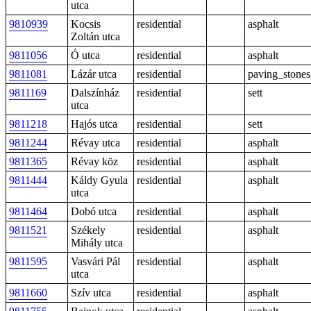
utca
9810939
Kocsis
residential
asphalt
Zoltán utca
9811056
Ó utca
residential
asphalt
9811081
Lázár utca
residential
paving_stones
9811169
Dalszínház
residential
sett
utca
9811218
Hajós utca
residential
sett
9811244
Révay utca
residential
asphalt
9811365
Révay köz
residential
asphalt
9811444
Káldy Gyula
residential
asphalt
utca
9811464
Dobó utca
residential
asphalt
9811521
Székely
residential
asphalt
Mihály utca
9811595
Vasvári Pál
residential
asphalt
utca
9811660
Szív utca
residential
asphalt