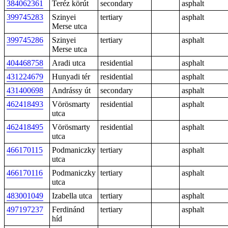
384062361
Teréz körút
secondary
asphalt
399745283
Szinyei
tertiary
asphalt
Merse utca
399745286
Szinyei
tertiary
asphalt
Merse utca
404468758
Aradi utca
residential
asphalt
431224679
Hunyadi tér
residential
asphalt
431400698
Andrássy út
secondary
asphalt
462418493
Vörösmarty
residential
asphalt
utca
462418495
Vörösmarty
residential
asphalt
utca
466170115
Podmaniczky
tertiary
asphalt
utca
466170116
Podmaniczky
tertiary
asphalt
utca
483001049
Izabella utca
tertiary
asphalt
497197237
Ferdinánd
tertiary
asphalt
híd