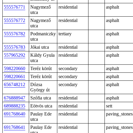
555576771
Nagymező
residential
asphalt
utca
555576772
Nagymező
residential
asphalt
utca
555576782
Podmaniczky
tertiary
asphalt
utca
555576783
Jókai utca
residential
asphalt
557965292
Káldy Gyula
residential
asphalt
utca
598220660
Teréz körút
secondary
asphalt
598220661
Teréz körút
secondary
asphalt
656748212
Dózsa
secondary
asphalt
György út
676888947
Szófia utca
residential
asphalt
689888235
Eötvös utca
residential
sett
691768640
Paulay Ede
residential
paving_stones
utca
691768641
Paulay Ede
residential
paving_stones
utca