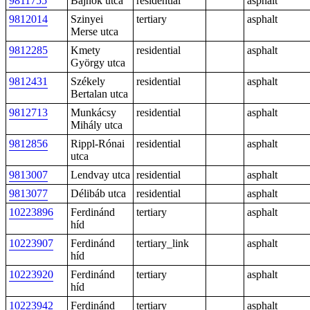
9811755
Bajnok utca
residential
asphalt
9812014
Szinyei
tertiary
asphalt
Merse utca
9812285
Kmety
residential
asphalt
György utca
9812431
Székely
residential
asphalt
Bertalan utca
9812713
Munkácsy
residential
asphalt
Mihály utca
9812856
Rippl-Rónai
residential
asphalt
utca
9813007
Lendvay utca
residential
asphalt
9813077
Délibáb utca
residential
asphalt
10223896
Ferdinánd
tertiary
asphalt
híd
10223907
Ferdinánd
tertiary_link
asphalt
híd
10223920
Ferdinánd
tertiary
asphalt
híd
10223942
Ferdinánd
tertiary
asphalt