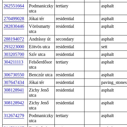
262551664
Podmaniczky
tertiary
asphalt
utca
270499028
Jókai tér
residential
asphalt
282830446
Vörösmarty
residential
asphalt
utca
288194072
Andrássy út
secondary
asphalt
293223000
Eötvös utca
residential
sett
303205700
Szív utca
residential
asphalt
304211113
Felsőerdősor
tertiary
asphalt
utca
306730550
Benczúr utca
residential
asphalt
307647434
Jókai tér
residential
paving_stones
308128941
Zichy Jenő
residential
asphalt
utca
308128942
Zichy Jenő
residential
asphalt
utca
312674279
Podmaniczky
tertiary
asphalt
utca