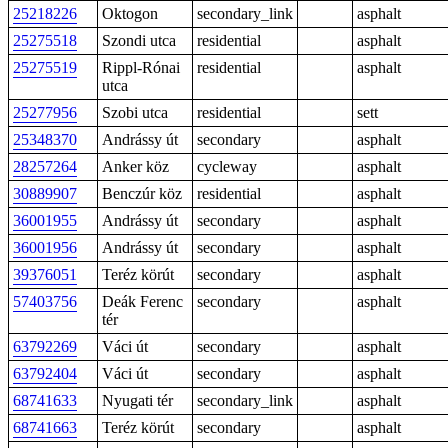
25218226
Oktogon
secondary_link
asphalt
25275518
Szondi utca
residential
asphalt
25275519
Rippl-Rónai
residential
asphalt
utca
25277956
Szobi utca
residential
sett
25348370
Andrássy út
secondary
asphalt
28257264
Anker köz
cycleway
asphalt
30889907
Benczúr köz
residential
asphalt
36001955
Andrássy út
secondary
asphalt
36001956
Andrássy út
secondary
asphalt
39376051
Teréz körút
secondary
asphalt
57403756
Deák Ferenc
secondary
asphalt
tér
63792269
Váci út
secondary
asphalt
63792404
Váci út
secondary
asphalt
68741633
Nyugati tér
secondary_link
asphalt
68741663
Teréz körút
secondary
asphalt