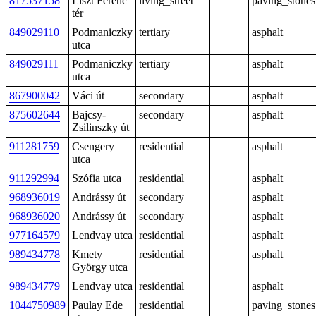
817537158
Liszt Ferenc
living_street
paving_stones
tér
849029110
Podmaniczky
tertiary
asphalt
utca
849029111
Podmaniczky
tertiary
asphalt
utca
867900042
Váci út
secondary
asphalt
875602644
Bajcsy-
secondary
asphalt
Zsilinszky út
911281759
Csengery
residential
asphalt
utca
911292994
Szófia utca
residential
asphalt
968936019
Andrássy út
secondary
asphalt
968936020
Andrássy út
secondary
asphalt
977164579
Lendvay utca
residential
asphalt
989434778
Kmety
residential
asphalt
György utca
989434779
Lendvay utca
residential
asphalt
1044750989
Paulay Ede
residential
paving_stones