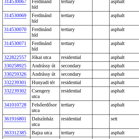
314530067
Ferdinánd
tertiary
asphalt
híd
314530069
Ferdinánd
tertiary
asphalt
híd
314530070
Ferdinánd
tertiary
asphalt
híd
314530071
Ferdinánd
tertiary
asphalt
híd
322822557
Jókai utca
residential
asphalt
330258925
Andrássy út
secondary
asphalt
330259326
Andrássy út
secondary
asphalt
332239301
Hunyadi tér
residential
asphalt
332239302
Csengery
residential
asphalt
utca
341010728
Felsőerdősor
tertiary
asphalt
utca
361916801
Dalszínház
residential
sett
utca
363312385
Bajza utca
tertiary
asphalt