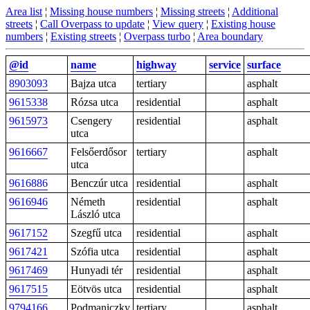
Area list
¦
Missing house numbers
¦
Missing streets
¦
Additional
streets
¦
Call Overpass to update
¦
View query
¦
Existing house
numbers
¦
Existing streets
¦
Overpass turbo
¦
Area boundary
@id
name
highway
service
surface
8903093
Bajza utca
tertiary
asphalt
9615338
Rózsa utca
residential
asphalt
9615973
Csengery
residential
asphalt
utca
9616667
Felsőerdősor
tertiary
asphalt
utca
9616886
Benczúr utca
residential
asphalt
9616946
Németh
residential
asphalt
László utca
9617152
Szegfű utca
residential
asphalt
9617421
Szófia utca
residential
asphalt
9617469
Hunyadi tér
residential
asphalt
9617515
Eötvös utca
residential
asphalt
9794166
Podmaniczky
tertiary
asphalt