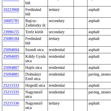
híd
10223968
Ferdinánd
tertiary
asphalt
híd
16605781
Bajcsy-
secondary
asphalt
Zsilinszky út
23996155
Teréz körút
secondary
asphalt
25080184
Ferdinánd
tertiary
asphalt
híd
25094694
Szondi utca
residential
asphalt
25094695
Káldy Gyula
residential
asphalt
utca
25094807
Hajós utca
residential
asphalt
25094881
Dohnányi
residential
paving_stones
Ernő utca
25215333
Hegedű utca
residential
asphalt
25215335
Nagymező
residential
paving_stones
utca
25215336
Nagymező
tertiary
asphalt
utca