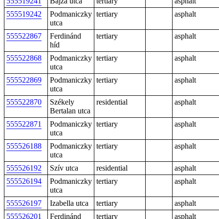
555519241
Bajza utca
tertiary
asphalt
555519242
Podmaniczky
tertiary
asphalt
utca
555522867
Ferdinánd
tertiary
asphalt
híd
555522868
Podmaniczky
tertiary
asphalt
utca
555522869
Podmaniczky
tertiary
asphalt
utca
555522870
Székely
residential
asphalt
Bertalan utca
555522871
Podmaniczky
tertiary
asphalt
utca
555526188
Podmaniczky
tertiary
asphalt
utca
555526192
Szív utca
residential
asphalt
555526194
Podmaniczky
tertiary
asphalt
utca
555526197
Izabella utca
tertiary
asphalt
555526201
Ferdinánd
tertiary
asphalt