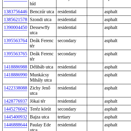
híd
1383756446
Benczúr utca
residential
asphalt
1385621578
Szondi utca
residential
asphalt
1390004450
Dessewffy
residential
asphalt
utca
1395563764
Deák Ferenc
secondary
asphalt
tér
1395563765
Deák Ferenc
secondary
asphalt
tér
1418886988
Délibáb utca
residential
asphalt
1418886990
Munkácsy
residential
asphalt
Mihály utca
1422338088
Zichy Jenő
residential
asphalt
utca
1428776937
Jókai tér
residential
asphalt
1445276042
Teréz körút
secondary
asphalt
1445400932
Bajza utca
tertiary
asphalt
1446888644
Paulay Ede
residential
asphalt
utca