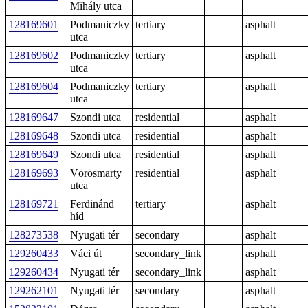
Mihály utca
128169601
Podmaniczky
tertiary
asphalt
utca
128169602
Podmaniczky
tertiary
asphalt
utca
128169604
Podmaniczky
tertiary
asphalt
utca
128169647
Szondi utca
residential
asphalt
128169648
Szondi utca
residential
asphalt
128169649
Szondi utca
residential
asphalt
128169693
Vörösmarty
residential
asphalt
utca
128169721
Ferdinánd
tertiary
asphalt
híd
128273538
Nyugati tér
secondary
asphalt
129260433
Váci út
secondary_link
asphalt
129260434
Nyugati tér
secondary_link
asphalt
129262101
Nyugati tér
secondary
asphalt