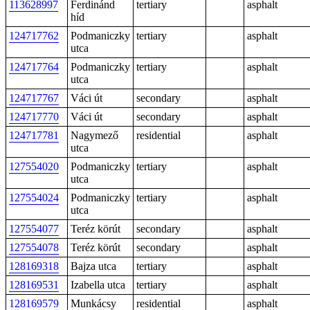
113628997
Ferdinánd
tertiary
asphalt
híd
124717762
Podmaniczky
tertiary
asphalt
utca
124717764
Podmaniczky
tertiary
asphalt
utca
124717767
Váci út
secondary
asphalt
124717770
Váci út
secondary
asphalt
124717781
Nagymező
residential
asphalt
utca
127554020
Podmaniczky
tertiary
asphalt
utca
127554024
Podmaniczky
tertiary
asphalt
utca
127554077
Teréz körút
secondary
asphalt
127554078
Teréz körút
secondary
asphalt
128169318
Bajza utca
tertiary
asphalt
128169531
Izabella utca
tertiary
asphalt
128169579
Munkácsy
residential
asphalt