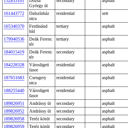
152833101
Dózsa
secondary
asphalt
György út
161443772
Dalszínház
residential
sett
utca
165340370
Ferdinánd
tertiary
asphalt
híd
179940536
Deák Ferenc
tertiary
asphalt
tér
184015419
Deák Ferenc
secondary
asphalt
tér
184228328
Városligeti
residential
asphalt
fasor
187651683
Csengery
residential
asphalt
utca
188255440
Városligeti
residential
asphalt
fasor
189826951
Andrássy út
secondary
asphalt
189826952
Andrássy út
secondary
asphalt
189826958
Teréz körút
secondary
asphalt
189826959
Teréz körút
secondary
asphalt