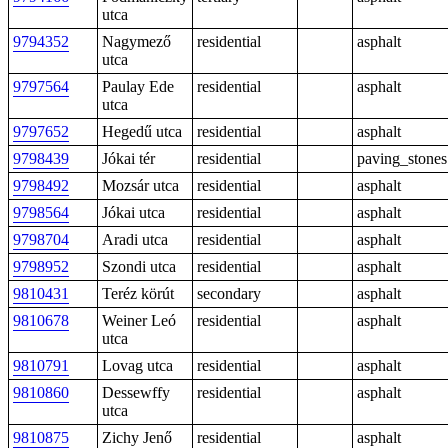
utca
9794352
Nagymező
residential
asphalt
utca
9797564
Paulay Ede
residential
asphalt
utca
9797652
Hegedű utca
residential
asphalt
9798439
Jókai tér
residential
paving_stones
9798492
Mozsár utca
residential
asphalt
9798564
Jókai utca
residential
asphalt
9798704
Aradi utca
residential
asphalt
9798952
Szondi utca
residential
asphalt
9810431
Teréz körút
secondary
asphalt
9810678
Weiner Leó
residential
asphalt
utca
9810791
Lovag utca
residential
asphalt
9810860
Dessewffy
residential
asphalt
utca
9810875
Zichy Jenő
residential
asphalt