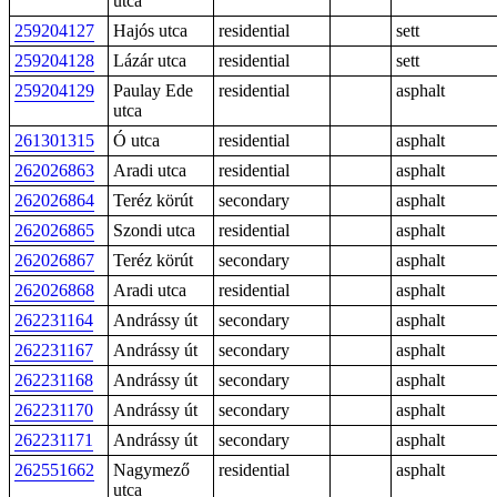
utca
259204127
Hajós utca
residential
sett
259204128
Lázár utca
residential
sett
259204129
Paulay Ede
residential
asphalt
utca
261301315
Ó utca
residential
asphalt
262026863
Aradi utca
residential
asphalt
262026864
Teréz körút
secondary
asphalt
262026865
Szondi utca
residential
asphalt
262026867
Teréz körút
secondary
asphalt
262026868
Aradi utca
residential
asphalt
262231164
Andrássy út
secondary
asphalt
262231167
Andrássy út
secondary
asphalt
262231168
Andrássy út
secondary
asphalt
262231170
Andrássy út
secondary
asphalt
262231171
Andrássy út
secondary
asphalt
262551662
Nagymező
residential
asphalt
utca