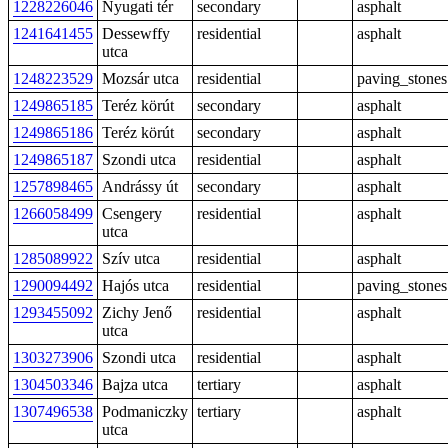
1228226046
Nyugati tér
secondary
asphalt
1241641455
Dessewffy
residential
asphalt
utca
1248223529
Mozsár utca
residential
paving_stones
1249865185
Teréz körút
secondary
asphalt
1249865186
Teréz körút
secondary
asphalt
1249865187
Szondi utca
residential
asphalt
1257898465
Andrássy út
secondary
asphalt
1266058499
Csengery
residential
asphalt
utca
1285089922
Szív utca
residential
asphalt
1290094492
Hajós utca
residential
paving_stones
1293455092
Zichy Jenő
residential
asphalt
utca
1303273906
Szondi utca
residential
asphalt
1304503346
Bajza utca
tertiary
asphalt
1307496538
Podmaniczky
tertiary
asphalt
utca