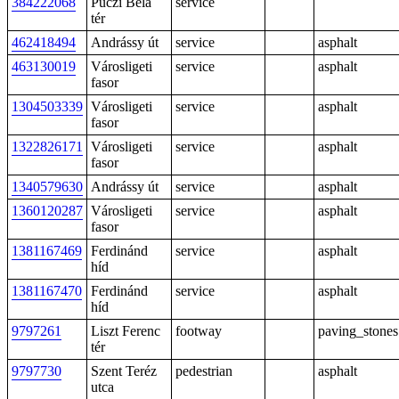
384222068
Puczi Béla
service
tér
462418494
Andrássy út
service
asphalt
463130019
Városligeti
service
asphalt
fasor
1304503339
Városligeti
service
asphalt
fasor
1322826171
Városligeti
service
asphalt
fasor
1340579630
Andrássy út
service
asphalt
1360120287
Városligeti
service
asphalt
fasor
1381167469
Ferdinánd
service
asphalt
híd
1381167470
Ferdinánd
service
asphalt
híd
9797261
Liszt Ferenc
footway
paving_stones
tér
9797730
Szent Teréz
pedestrian
asphalt
utca