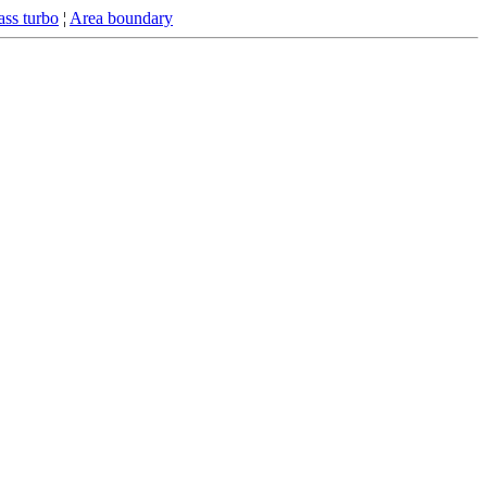
ss turbo
¦
Area boundary