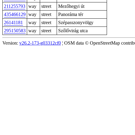
211255793
way
street
Mezőhegyi út
435466129
way
street
Panoráma tér
26141181
way
street
Szépasszonyvölgy
295150583
way
street
Szőlővirág utca
Version:
v26.2-173-g03312cf0
¦ OSM data © OpenStreetMap contribut