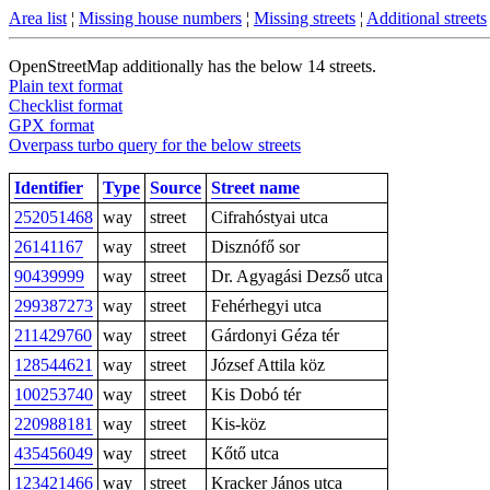
Area list
¦
Missing house numbers
¦
Missing streets
¦
Additional streets
OpenStreetMap additionally has the below 14 streets.
Plain text format
Checklist format
GPX format
Overpass turbo query for the below streets
Identifier
Type
Source
Street name
252051468
way
street
Cifrahóstyai utca
26141167
way
street
Disznófő sor
90439999
way
street
Dr. Agyagási Dezső utca
299387273
way
street
Fehérhegyi utca
211429760
way
street
Gárdonyi Géza tér
128544621
way
street
József Attila köz
100253740
way
street
Kis Dobó tér
220988181
way
street
Kis-köz
435456049
way
street
Kőtő utca
123421466
way
street
Kracker János utca