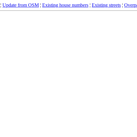
¦
Update from OSM
¦
Existing house numbers
¦
Existing streets
¦
Overpa