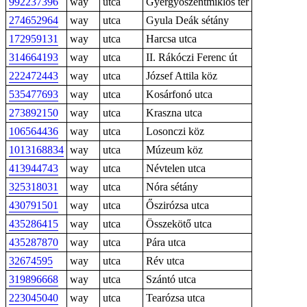
992237396
way
utca
Gyergyószentmiklós tér
274652964
way
utca
Gyula Deák sétány
172959131
way
utca
Harcsa utca
314664193
way
utca
II. Rákóczi Ferenc út
222472443
way
utca
József Attila köz
535477693
way
utca
Kosárfonó utca
273892150
way
utca
Kraszna utca
106564436
way
utca
Losonczi köz
1013168834
way
utca
Múzeum köz
413944743
way
utca
Névtelen utca
325318031
way
utca
Nóra sétány
430791501
way
utca
Őszirózsa utca
435286415
way
utca
Összekötő utca
435287870
way
utca
Pára utca
32674595
way
utca
Rév utca
319896668
way
utca
Szántó utca
223045040
way
utca
Tearózsa utca