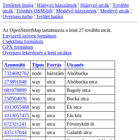
Területek listája
¦
Hiányzó házszámok
¦
Hiányzó utcák
¦
További
utcák
¦
Frissítés OSM-ből
¦
Meglévő házszámok
¦
Meglévő utcák
¦
Overpass turbo
¦
Terület határa
Az OpenStreetMap tartalmazza a lenti 27 további utcát.
Egyszerű szöveg formátum
Csekklista formátum
GPX formátum
Overpass lekérdezés a lenti utcákra
Azonosító
Típus
Forrás
Utcanév
7324682762
node
házszám
Alsóbucka
273891848
way
utca
Alsóbucka utca
681078899
way
utca
Bagoly utca
250504076
way
utca
Bucka utca
1013055488
way
utca
Ék utca
1013057475
way
utca
Fás köz
672321241
way
utca
Fövenykúti út
435137044
way
utca
Galamb utca