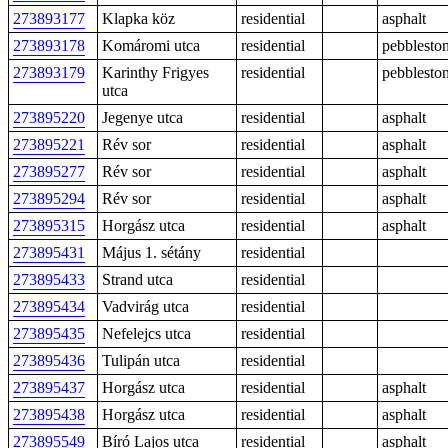
273893177
Klapka köz
residential
asphalt
273893178
Komáromi utca
residential
pebblesto
273893179
Karinthy Frigyes
residential
pebblesto
utca
273895220
Jegenye utca
residential
asphalt
273895221
Rév sor
residential
asphalt
273895277
Rév sor
residential
asphalt
273895294
Rév sor
residential
asphalt
273895315
Horgász utca
residential
asphalt
273895431
Május 1. sétány
residential
273895433
Strand utca
residential
273895434
Vadvirág utca
residential
273895435
Nefelejcs utca
residential
273895436
Tulipán utca
residential
273895437
Horgász utca
residential
asphalt
273895438
Horgász utca
residential
asphalt
273895549
Bíró Lajos utca
residential
asphalt