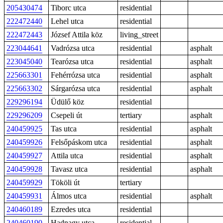
205430474
Tiborc utca
residential
222472440
Lehel utca
residential
222472443
József Attila köz
living_street
223044641
Vadrózsa utca
residential
asphalt
223045040
Tearózsa utca
residential
asphalt
225663301
Fehérrózsa utca
residential
asphalt
225663302
Sárgarózsa utca
residential
asphalt
229296194
Üdülő köz
residential
229296209
Csepeli út
tertiary
asphalt
240459925
Tas utca
residential
asphalt
240459926
Felsőpáskom utca
residential
asphalt
240459927
Attila utca
residential
asphalt
240459928
Tavasz utca
residential
asphalt
240459929
Tököli út
tertiary
240459931
Álmos utca
residential
asphalt
240460189
Ezredes utca
residential
240460190
Hadnagy utca
residential