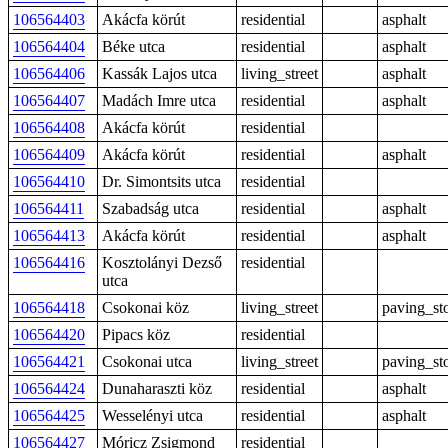
106564403
Akácfa körút
residential
asphalt
106564404
Béke utca
residential
asphalt
106564406
Kassák Lajos utca
living_street
asphalt
106564407
Madách Imre utca
residential
asphalt
106564408
Akácfa körút
residential
106564409
Akácfa körút
residential
asphalt
106564410
Dr. Simontsits utca
residential
106564411
Szabadság utca
residential
asphalt
106564413
Akácfa körút
residential
asphalt
106564416
Kosztolányi Dezső
residential
utca
106564418
Csokonai köz
living_street
paving_st
106564420
Pipacs köz
residential
106564421
Csokonai utca
living_street
paving_st
106564424
Dunaharaszti köz
residential
asphalt
106564425
Wesselényi utca
residential
asphalt
106564427
Móricz Zsigmond
residential