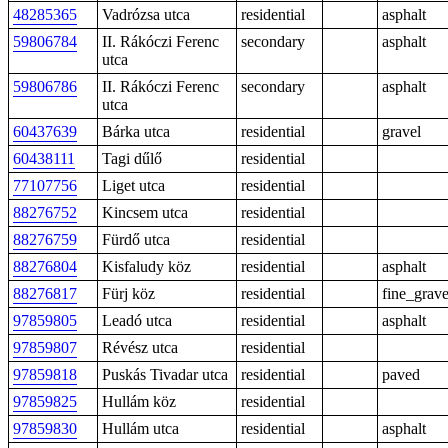
48285365
Vadrózsa utca
residential
asphalt
59806784
II. Rákóczi Ferenc
secondary
asphalt
utca
59806786
II. Rákóczi Ferenc
secondary
asphalt
utca
60437639
Bárka utca
residential
gravel
60438111
Tagi dűlő
residential
77107756
Liget utca
residential
88276752
Kincsem utca
residential
88276759
Fürdő utca
residential
88276804
Kisfaludy köz
residential
asphalt
88276817
Fürj köz
residential
fine_grave
97859805
Leadó utca
residential
asphalt
97859807
Révész utca
residential
97859818
Puskás Tivadar utca
residential
paved
97859825
Hullám köz
residential
97859830
Hullám utca
residential
asphalt