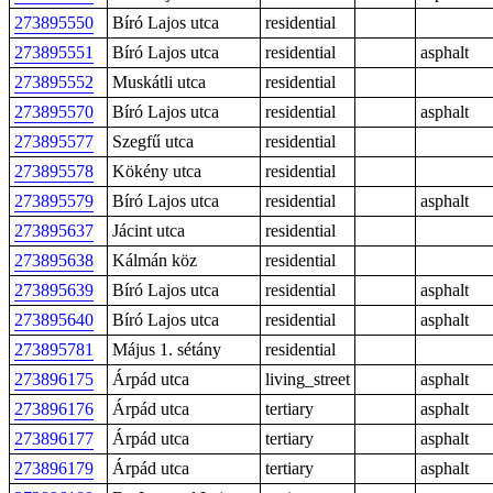
273895550
Bíró Lajos utca
residential
273895551
Bíró Lajos utca
residential
asphalt
273895552
Muskátli utca
residential
273895570
Bíró Lajos utca
residential
asphalt
273895577
Szegfű utca
residential
273895578
Kökény utca
residential
273895579
Bíró Lajos utca
residential
asphalt
273895637
Jácint utca
residential
273895638
Kálmán köz
residential
273895639
Bíró Lajos utca
residential
asphalt
273895640
Bíró Lajos utca
residential
asphalt
273895781
Május 1. sétány
residential
273896175
Árpád utca
living_street
asphalt
273896176
Árpád utca
tertiary
asphalt
273896177
Árpád utca
tertiary
asphalt
273896179
Árpád utca
tertiary
asphalt