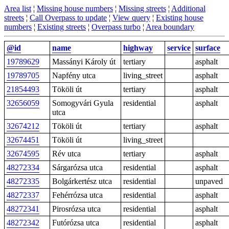
Area list
¦
Missing house numbers
¦
Missing streets
¦
Additional
streets
¦
Call Overpass to update
¦
View query
¦
Existing house
numbers
¦
Existing streets
¦
Overpass turbo
¦
Area boundary
@id
name
highway
service
surface
19789629
Massányi Károly út
tertiary
asphalt
19789705
Napfény utca
living_street
asphalt
21854493
Tököli út
tertiary
asphalt
32656059
Somogyvári Gyula
residential
asphalt
utca
32674212
Tököli út
tertiary
asphalt
32674451
Tököli út
living_street
32674595
Rév utca
tertiary
asphalt
48272334
Sárgarózsa utca
residential
asphalt
48272335
Bolgárkertész utca
residential
unpaved
48272337
Fehérrózsa utca
residential
asphalt
48272341
Pirosrózsa utca
residential
asphalt
48272342
Futórózsa utca
residential
asphalt