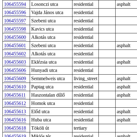
106455594
Losonczi utca
residential
asphalt
106455596
Vajda János utca
residential
106455597
Szebeni utca
residential
106455598
Kavics utca
residential
106455600
Alkotás utca
residential
106455601
Szebeni utca
residential
asphalt
106455602
Alkotás utca
residential
106455603
Eklézsia utca
residential
asphalt
106455606
Hunyadi utca
residential
106455609
Semmelweis utca
living_street
asphalt
106455610
Paptag utca
residential
asphalt
106455611
Haszontalan dűlő
residential
asphalt
106455612
Homok utca
residential
106455613
Előd utca
residential
asphalt
106455616
Huba utca
residential
asphalt
106455618
Tököli út
tertiary
106455619
Miklós tér
residential
asphalt