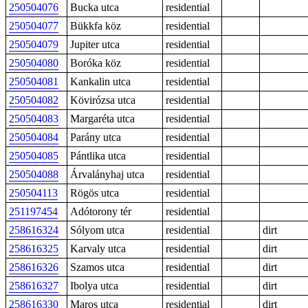
250504076
Bucka utca
residential
250504077
Bükkfa köz
residential
250504079
Jupiter utca
residential
250504080
Boróka köz
residential
250504081
Kankalin utca
residential
250504082
Kövirózsa utca
residential
250504083
Margaréta utca
residential
250504084
Parány utca
residential
250504085
Pántlika utca
residential
250504088
Árvalányhaj utca
residential
250504113
Rögös utca
residential
251197454
Adótorony tér
residential
258616324
Sólyom utca
residential
dirt
258616325
Karvaly utca
residential
dirt
258616326
Szamos utca
residential
dirt
258616327
Ibolya utca
residential
dirt
258616330
Maros utca
residential
dirt