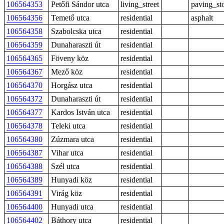
106564353
Petőfi Sándor utca
living_street
paving_st
106564356
Temető utca
residential
asphalt
106564358
Szabolcska utca
residential
106564359
Dunaharaszti út
residential
106564365
Föveny köz
residential
106564367
Mező köz
residential
106564370
Horgász utca
residential
106564372
Dunaharaszti út
residential
106564377
Kardos István utca
residential
106564378
Teleki utca
residential
106564380
Zúzmara utca
residential
106564387
Vihar utca
residential
106564388
Szél utca
residential
106564389
Hunyadi köz
residential
106564391
Virág köz
residential
106564400
Hunyadi utca
residential
106564402
Báthory utca
residential