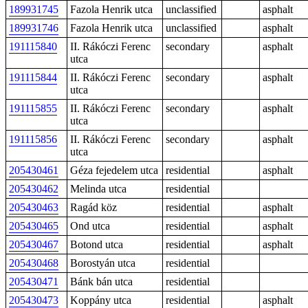
189931745
Fazola Henrik utca
unclassified
asphalt
189931746
Fazola Henrik utca
unclassified
asphalt
191115840
II. Rákóczi Ferenc
secondary
asphalt
utca
191115844
II. Rákóczi Ferenc
secondary
asphalt
utca
191115855
II. Rákóczi Ferenc
secondary
asphalt
utca
191115856
II. Rákóczi Ferenc
secondary
asphalt
utca
205430461
Géza fejedelem utca
residential
asphalt
205430462
Melinda utca
residential
205430463
Ragád köz
residential
asphalt
205430465
Ond utca
residential
asphalt
205430467
Botond utca
residential
asphalt
205430468
Borostyán utca
residential
205430471
Bánk bán utca
residential
205430473
Koppány utca
residential
asphalt