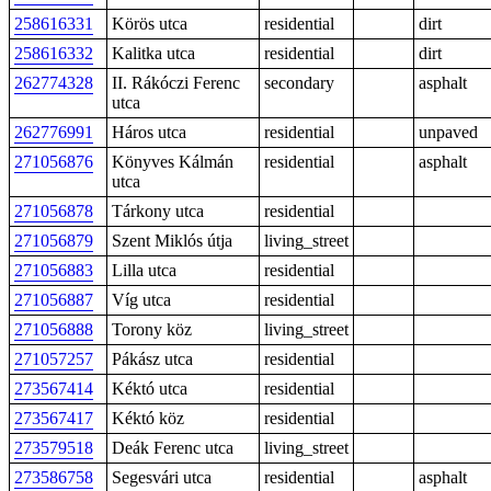
258616331
Körös utca
residential
dirt
258616332
Kalitka utca
residential
dirt
262774328
II. Rákóczi Ferenc
secondary
asphalt
utca
262776991
Háros utca
residential
unpaved
271056876
Könyves Kálmán
residential
asphalt
utca
271056878
Tárkony utca
residential
271056879
Szent Miklós útja
living_street
271056883
Lilla utca
residential
271056887
Víg utca
residential
271056888
Torony köz
living_street
271057257
Pákász utca
residential
273567414
Kéktó utca
residential
273567417
Kéktó köz
residential
273579518
Deák Ferenc utca
living_street
273586758
Segesvári utca
residential
asphalt