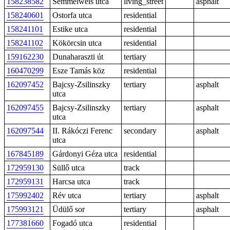
158238582
Semmelweis utca
living_street
asphalt
158240601
Ostorfa utca
residential
158241101
Estike utca
residential
158241102
Kökörcsin utca
residential
159162230
Dunaharaszti út
tertiary
160470299
Esze Tamás köz
residential
162097452
Bajcsy-Zsilinszky
tertiary
asphalt
utca
162097455
Bajcsy-Zsilinszky
tertiary
asphalt
utca
162097544
II. Rákóczi Ferenc
secondary
asphalt
utca
167845189
Gárdonyi Géza utca
residential
172959130
Süllő utca
track
172959131
Harcsa utca
track
175992402
Rév utca
tertiary
asphalt
175993121
Üdülő sor
tertiary
asphalt
177381660
Fogadó utca
residential