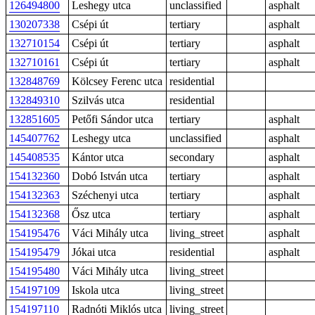
126494800
Leshegy utca
unclassified
asphalt
130207338
Csépi út
tertiary
asphalt
132710154
Csépi út
tertiary
asphalt
132710161
Csépi út
tertiary
asphalt
132848769
Kölcsey Ferenc utca
residential
132849310
Szilvás utca
residential
132851605
Petőfi Sándor utca
tertiary
asphalt
145407762
Leshegy utca
unclassified
asphalt
145408535
Kántor utca
secondary
asphalt
154132360
Dobó István utca
tertiary
asphalt
154132363
Széchenyi utca
tertiary
asphalt
154132368
Ősz utca
tertiary
asphalt
154195476
Váci Mihály utca
living_street
asphalt
154195479
Jókai utca
residential
asphalt
154195480
Váci Mihály utca
living_street
154197109
Iskola utca
living_street
154197110
Radnóti Miklós utca
living_street