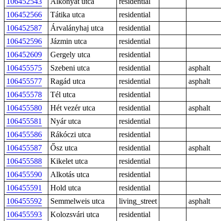
106452543
Alkonyat utca
residential
106452566
Tátika utca
residential
106452587
Árvalányhaj utca
residential
106452596
Jázmin utca
residential
106452609
Gergely utca
residential
106455575
Szebeni utca
residential
asphalt
106455577
Ragád utca
residential
asphalt
106455578
Tél utca
residential
106455580
Hét vezér utca
residential
asphalt
106455581
Nyár utca
residential
106455586
Rákóczi utca
residential
106455587
Ősz utca
residential
asphalt
106455588
Kikelet utca
residential
106455590
Alkotás utca
residential
106455591
Hold utca
residential
106455592
Semmelweis utca
living_street
asphalt
106455593
Kolozsvári utca
residential