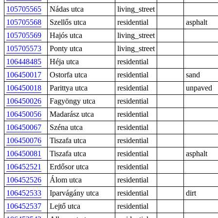
105705565
Nádas utca
living_street
105705568
Szellős utca
residential
asphalt
105705569
Hajós utca
living_street
105705573
Ponty utca
living_street
106448485
Héja utca
residential
106450017
Ostorfa utca
residential
sand
106450018
Parittya utca
residential
unpaved
106450026
Fagyöngy utca
residential
106450056
Madarász utca
residential
106450067
Széna utca
residential
106450076
Tiszafa utca
residential
106450081
Tiszafa utca
residential
asphalt
106452521
Erdősor utca
residential
106452526
Álom utca
residential
106452533
Iparvágány utca
residential
dirt
106452537
Lejtő utca
residential