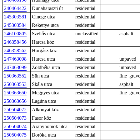
240464422
Dunaharaszti út
residential
245303581
Cinege utca
residential
245303584
Rekettye utca
residential
246100805
Szellős utca
unclassified
asphalt
246358456
Harcsa köz
residential
246358562
Horgász köz
residential
247463098
Harcsa utca
residential
unpaved
247463099
Zöldbéka utca
residential
unpaved
250363552
Sün utca
residential
fine_grave
250363553
Skála utca
residential
asphalt
250363650
Meggyes utca
residential
fine_grave
250363656
Lagúna utca
residential
250504072
Alkonyat köz
residential
250504073
Fasor köz
residential
250504074
Aranyhomok utca
residential
250504075
Boróka utca
residential