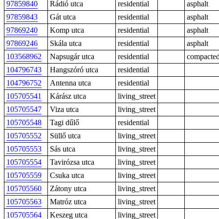
97859840
Rádió utca
residential
asphalt
97859843
Gát utca
residential
asphalt
97869240
Komp utca
residential
asphalt
97869246
Skála utca
residential
asphalt
103568962
Napsugár utca
residential
compacte
104796743
Hangszóró utca
residential
104796752
Antenna utca
residential
105705541
Kárász utca
living_street
105705547
Viza utca
living_street
105705548
Tagi dűlő
residential
105705552
Süllő utca
living_street
105705553
Sás utca
living_street
105705554
Tavirózsa utca
living_street
105705559
Csuka utca
living_street
105705560
Zátony utca
living_street
105705563
Matróz utca
living_street
105705564
Keszeg utca
living_street