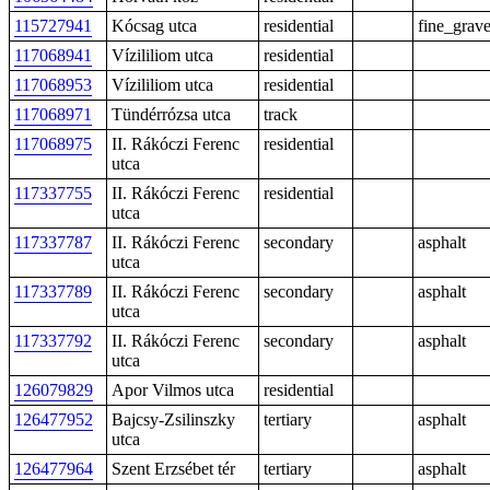
115727941
Kócsag utca
residential
fine_grave
117068941
Vízililiom utca
residential
117068953
Vízililiom utca
residential
117068971
Tündérrózsa utca
track
117068975
II. Rákóczi Ferenc
residential
utca
117337755
II. Rákóczi Ferenc
residential
utca
117337787
II. Rákóczi Ferenc
secondary
asphalt
utca
117337789
II. Rákóczi Ferenc
secondary
asphalt
utca
117337792
II. Rákóczi Ferenc
secondary
asphalt
utca
126079829
Apor Vilmos utca
residential
126477952
Bajcsy-Zsilinszky
tertiary
asphalt
utca
126477964
Szent Erzsébet tér
tertiary
asphalt