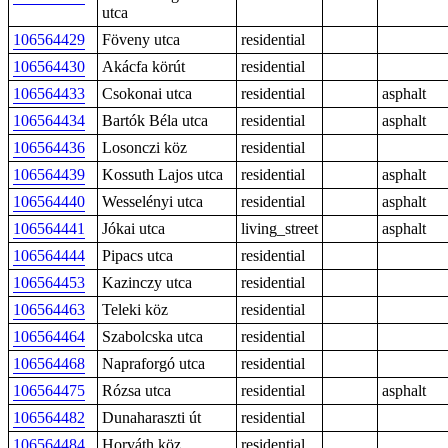
utca
106564429
Föveny utca
residential
106564430
Akácfa körút
residential
106564433
Csokonai utca
residential
asphalt
106564434
Bartók Béla utca
residential
asphalt
106564436
Losonczi köz
residential
106564439
Kossuth Lajos utca
residential
asphalt
106564440
Wesselényi utca
residential
asphalt
106564441
Jókai utca
living_street
asphalt
106564444
Pipacs utca
residential
106564453
Kazinczy utca
residential
106564463
Teleki köz
residential
106564464
Szabolcska utca
residential
106564468
Napraforgó utca
residential
106564475
Rózsa utca
residential
asphalt
106564482
Dunaharaszti út
residential
106564484
Horváth köz
residential