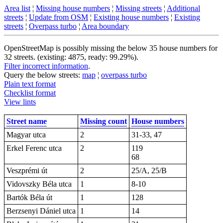
Area list
¦
Missing house numbers
¦
Missing streets
¦
Additional
streets
¦
Update from OSM
¦
Existing house numbers
¦
Existing
streets
¦
Overpass turbo
¦
Area boundary
OpenStreetMap is possibly missing the below 35 house numbers for
32 streets. (existing: 4875, ready: 99.29%).
Filter incorrect information
.
Query the below streets:
map
¦
overpass turbo
Plain text format
Checklist format
View lints
Street name
Missing count
House numbers
Magyar utca
2
31-33, 47
Erkel Ferenc utca
2
119
68
Veszprémi út
2
25/A, 25/B
Vidovszky Béla utca
1
8-10
Bartók Béla út
1
128
Berzsenyi Dániel utca
1
14