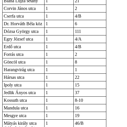
Blaha Lujza sétány
1
21
Corvin János utca
1
2
Cserfa utca
1
4/B
Dr. Horváth Béla köz
1
6
Dózsa György utca
1
111
Egry József utca
1
4/A
Erdő utca
1
4/B
Forrás utca
1
2
Göncöl utca
1
8
Harangvirág utca
1
1
Hársas utca
1
22
Ipoly utca
1
15
Jedlik Ányos utca
1
37
Kossuth utca
1
8-10
Mandula utca
1
16
Mesgye utca
1
19
Mátyás király utca
1
46/B